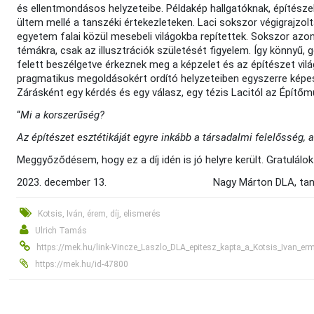
és ellentmondásos helyzeteibe. Példakép hallgatóknak, építészek
ültem mellé a tanszéki értekezleteken. Laci sokszor végigrajzol
egyetem falai közül mesebeli világokba repítettek. Sokszor az
témákra, csak az illusztrációk születését figyelem. Így könnyű, 
felett beszélgetve érkeznek meg a képzelet és az építészet vilá
pragmatikus megoldásokért ordító helyzeteiben egyszerre képes 
Zárásként egy kérdés és egy válasz, egy tézis Lacitól az Építőm
“
Mi a korszerűség?
Az építészet esztétikáját egyre inkább a társadalmi felelősség, a
Meggyőződésem, hogy ez a díj idén is jó helyre került. Gratulálok
2023. december 13. Nagy Márton DLA, tanszékv
Kotsis, Iván, érem, díj, elismerés
Ulrich Tamás
https://mek.hu/link-Vincze_Laszlo_DLA_epitesz_kapta_a_Kotsis_Ivan_er
https://mek.hu/id-47800