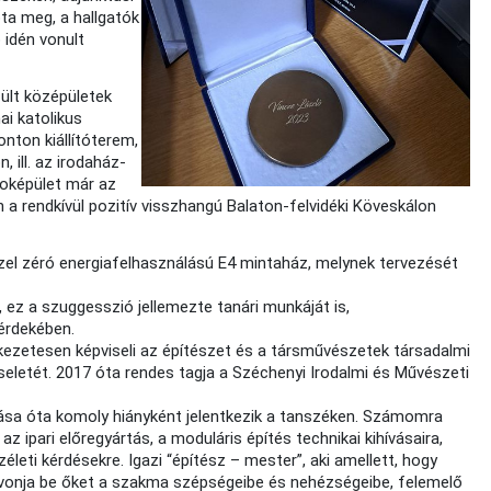
ta meg, a hallgatók
́ idén vonult
zült középületek
ai katolikus
ton kiállítóterem,
ill. az irodaház-
roképület már az
n a rendkívül pozitív visszhangú Balaton-felvidéki Köveskálon
el zéró energiafelhasználású E4 mintaház, melynek tervezését
 ez a szuggesszió jellemezte tanári munkáját is,
érdekében.
ezetesen képviseli az építészet és a társművészetek társadalmi
seletét. 2017 óta rendes tagja a Széchenyi Irodalmi és Művészeti
ulása óta komoly hiányként jelentkezik a tanszéken. Számomra
z ipari előregyártás, a moduláris építés technikai kihívásaira,
életi kérdésekre. Igazi “építész – mester”, aki amellett, hogy
al vonja be őket a szakma szépségeibe és nehézségeibe, felemelő