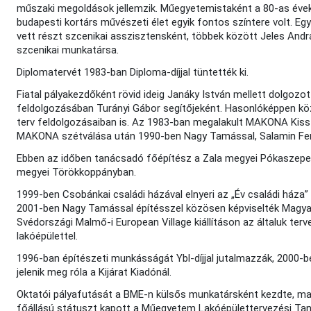
műszaki megoldások jellemzik. Műegyetemistaként a 80-as évek ele
budapesti kortárs művészeti élet egyik fontos színtere volt.
vett részt szcenikai asszisztensként, többek között Jeles András
szcenikai munkatársa.
Diplomatervét 1983-ban Diploma-díjjal tüntették ki.
Fiatal pályakezdőként rövid ideig Janáky István mellett dolgozot
feldolgozásában Turányi Gábor segítőjeként. Hasonlóképpen
terv feldolgozásaiban is. Az 1983-ban megalakult MAKONA Kisszöv
MAKONA szétválása után 1990-ben Nagy Tamással, Salamin Ferenc
Ebben az időben tanácsadó főépítész a Zala megyei Pókasze
megyei Törökkoppányban.
1999-ben Csobánkai családi házával elnyeri az „Év családi háza” pa
2001-ben Nagy Tamással építésszel közösen képviselték Magy
Svédországi Malmő-i European Village kiállításon az általuk ter
lakóépülettel.
1996-ban építészeti munkásságát Ybl-díjjal jutalmazzák, 2000
jelenik meg róla a Kijárat Kiadónál.
Oktatói pályafutását a BME-n külsős munkatársként kezdte, 
főállású státuszt kapott a Műegyetem Lakóépülettervezési Ta