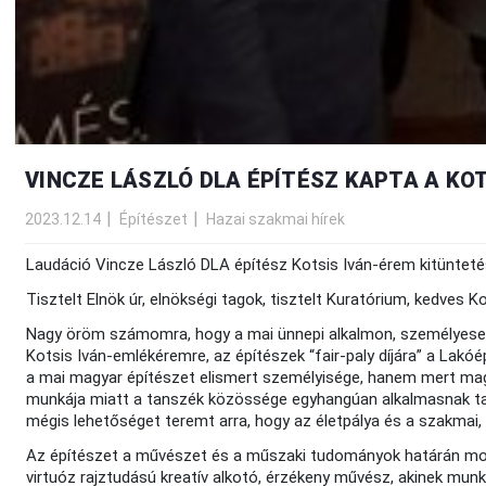
VINCZE LÁSZLÓ DLA ÉPÍTÉSZ KAPTA A KO
2023.12.14
Építészet
Hazai szakmai hírek
Laudáció Vincze László DLA építész Kotsis Iván-érem kitüntet
Tisztelt Elnök úr, elnökségi tagok, tisztelt Kuratórium, kedves 
Nagy öröm számomra, hogy a mai ünnepi alkalmon, személyese
Kotsis Iván-emlékéremre, az építészek “fair-paly díjára” a Lakó
a mai magyar építészet elismert személyisége, hanem mert magas
munkája miatt a tanszék közössége egyhangúan alkalmasnak talált
mégis lehetőséget teremt arra, hogy az életpálya és a szakmai
Az építészet a művészet és a műszaki tudományok határán mozog
virtuóz rajztudású kreatív alkotó, érzékeny művész, akinek mu