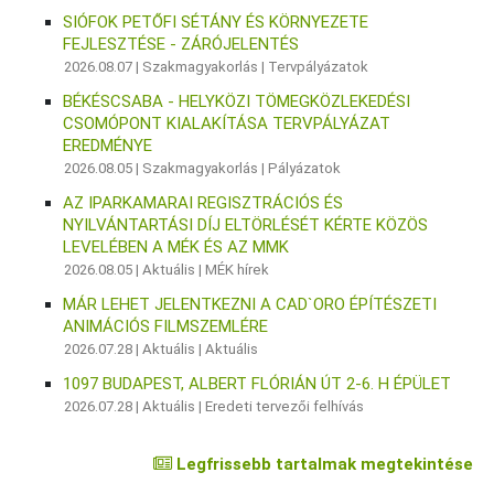
SIÓFOK PETŐFI SÉTÁNY ÉS KÖRNYEZETE
FEJLESZTÉSE - ZÁRÓJELENTÉS
2026.08.07 |
Szakmagyakorlás
|
Tervpályázatok
BÉKÉSCSABA - HELYKÖZI TÖMEGKÖZLEKEDÉSI
CSOMÓPONT KIALAKÍTÁSA TERVPÁLYÁZAT
EREDMÉNYE
2026.08.05 |
Szakmagyakorlás
|
Pályázatok
AZ IPARKAMARAI REGISZTRÁCIÓS ÉS
NYILVÁNTARTÁSI DÍJ ELTÖRLÉSÉT KÉRTE KÖZÖS
LEVELÉBEN A MÉK ÉS AZ MMK
2026.08.05 |
Aktuális
|
MÉK hírek
MÁR LEHET JELENTKEZNI A CAD`ORO ÉPÍTÉSZETI
ANIMÁCIÓS FILMSZEMLÉRE
2026.07.28 |
Aktuális
|
Aktuális
1097 BUDAPEST, ALBERT FLÓRIÁN ÚT 2-6. H ÉPÜLET
2026.07.28 |
Aktuális
|
Eredeti tervezői felhívás
Legfrissebb tartalmak megtekintése