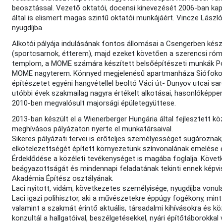
beosztással. Vezető oktatói, docensi kinevezését 2006-ban kap
által is elismert magas szintű oktatói munkájáért. Vincze Lászlo
nyugdíjba.
Alkotói pályája indulásának fontos állomásai a Csengerben kés
(sportcsarnok, étterem), majd ezeket követően a szerencsi róm
templom, a MOME számára készített belsőépítészeti munkák Pon
MOME nagyterem. Könnyed megjelenésű apartmanháza Siófokon, 
építészetet egyéni hangvétellel beoltó Váci út- Dunyov utcai sa
utóbbi évek szakmailag nagyra értékelt alkotásai, hasonlóképpe
2010-ben megvalósult majorsági épületegyüttese.
2013-ban készült el a Wienerberger Hungária által fejlesztett köz
meghívásos pályázaton nyerte el munkatársaival.
Sikeres pályázati tervei is erőteljes személyességet sugároznak,
elkötelezettségét épített környezetünk színvonalának emelése 
Érdeklődése a közéleti tevékenységet is magába foglalja. Követk
beágyazottságát és mindennapi feladatának tekinti ennek képvi
Akadémia Építész osztályának.
Laci nyitott, vidám, következetes személyisége, nyugdíjba von
Laci igazi polihisztor, aki a művészetekre éppúgy fogékony, mint a
valamint a szakmát érintő aktuális, társadalmi kihívásokra és köz
konzultál a hallgatóival, beszélgetésekkel, nyári építőtáborokk