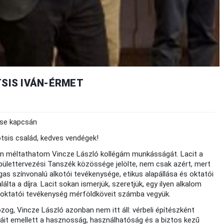
TSIS IVÁN-ÉRMET
ése kapcsán
Kotsis család, kedves vendégek!
n méltathatom Vincze László kollégám munkásságát. Lacit a
épülettervezési Tanszék közössége jelölte, nem csak azért, mert
 színvonalú alkotói tevékenysége, etikus alapállása és oktatói
a a díjra. Lacit sokan ismerjük, szeretjük, egy ilyen alkalom
, oktatói tevékenység mérföldköveit számba vegyük.
, Vincze László azonban nem itt áll: vérbeli építészként
nkáit emellett a hasznosság, használhatóság és a biztos kezű