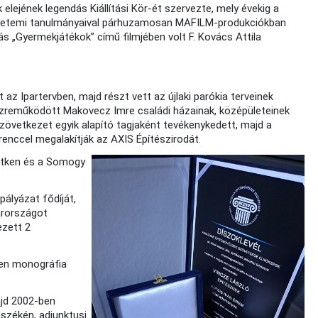
jének legendás Kiállítási Kör-ét szervezte, mely évekig a
 Egyetemi tanulmányaival párhuzamosan MAFILM-produkciókban
 „Gyermekjátékok” című filmjében volt F. Kovács Attila
t az Ipartervben, majd részt vett az újlaki parókia terveinek
 közreműködött Makovecz Imre családi házainak, középületeinek
etkezet egyik alapító tagjaként tevékenykedett, majd a
cel megalakítják az AXIS Építészirodát.
petken és a Somogy
́lyázat fődíját,
arországot
vezett 2
-ben monográfia
majd 2002-ben
nszékén, adjunktusi