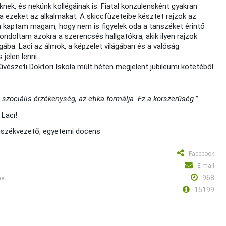
nek, és nekünk kollégáinak is. Fiatal konzulensként gyakran
ta ezeket az alkalmakat. A skiccfüzeteibe késztet rajzok az
on kaptam magam, hogy nem is figyelek oda a tanszéket érintő
gondoltam azokra a szerencsés hallgatókra, akik ilyen rajzok
gába. Laci az álmok, a képzelet világában és a valóság
jelen lenni.
űvészeti Doktori Iskola múlt héten megjelent jubileumi kötetéből.
 szociális érzékenység, az etika formálja. Ez a korszerűség.”
 Laci!
ezető, egyetemi docens
Facebook
E-mail
968
met
15199