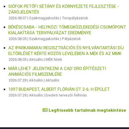
SIÓFOK PETŐFI SÉTÁNY ÉS KÖRNYEZETE FEJLESZTÉSE -
ZÁRÓJELENTÉS
2026.08.07 |
Szakmagyakorlás
|
Tervpályázatok
BÉKÉSCSABA - HELYKÖZI TÖMEGKÖZLEKEDÉSI CSOMÓPONT
KIALAKÍTÁSA TERVPÁLYÁZAT EREDMÉNYE
2026.08.05 |
Szakmagyakorlás
|
Pályázatok
AZ IPARKAMARAI REGISZTRÁCIÓS ÉS NYILVÁNTARTÁSI DÍJ
ELTÖRLÉSÉT KÉRTE KÖZÖS LEVELÉBEN A MÉK ÉS AZ MMK
2026.08.05 |
Aktuális
|
MÉK hírek
MÁR LEHET JELENTKEZNI A CAD`ORO ÉPÍTÉSZETI
ANIMÁCIÓS FILMSZEMLÉRE
2026.07.28 |
Aktuális
|
Aktuális
1097 BUDAPEST, ALBERT FLÓRIÁN ÚT 2-6. H ÉPÜLET
2026.07.28 |
Aktuális
|
Eredeti tervezői felhívás
Legfrissebb tartalmak megtekintése