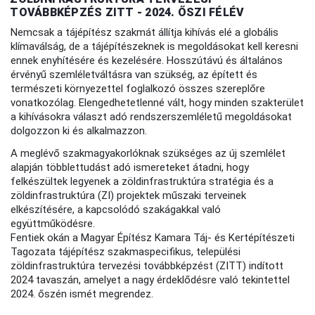
TOVÁBBKÉPZÉS ZITT - 2024. ŐSZI FÉLÉV
Nemcsak a tájépítész szakmát állítja kihívás elé a globális
klímaválság, de a tájépítészeknek is megoldásokat kell keresni
ennek enyhítésére és kezelésére. Hosszútávú és általános
érvényű szemléletváltásra van szükség, az épített és
természeti környezettel foglalkozó összes szereplőre
vonatkozólag. Elengedhetetlenné vált, hogy minden szakterület
a kihívásokra választ adó rendszerszemléletű megoldásokat
dolgozzon ki és alkalmazzon.
A meglévő szakmagyakorlóknak szükséges az új szemlélet
alapján többlettudást adó ismereteket átadni, hogy
felkészültek legyenek a zöldinfrastruktúra stratégia és a
zöldinfrastruktúra (ZI) projektek műszaki terveinek
elkészítésére, a kapcsolódó szakágakkal való
együttműködésre.
Fentiek okán a Magyar Építész Kamara Táj- és Kertépítészeti
Tagozata tájépítész szakmaspecifikus, települési
zöldinfrastruktúra tervezési továbbképzést (ZITT) indított
2024 tavaszán, amelyet a nagy érdeklődésre való tekintettel
2024. őszén ismét megrendez.