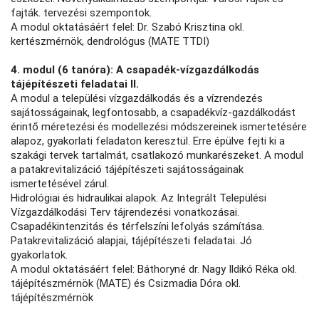
fajták. tervezési szempontok.
A modul oktatásáért felel: Dr. Szabó Krisztina okl.
kertészmérnök, dendrológus (MATE TTDI)
4. modul (6 tanóra): A csapadék-vízgazdálkodás
tájépítészeti feladatai II.
A modul a települési vízgazdálkodás és a vízrendezés
sajátosságainak, legfontosabb, a csapadékvíz-gazdálkodást
érintő méretezési és modellezési módszereinek ismertetésére
alapoz, gyakorlati feladaton keresztül. Erre épülve fejti ki a
szakági tervek tartalmát, csatlakozó munkarészeket. A modul
a patakrevitalizáció tájépítészeti sajátosságainak
ismertetésével zárul.
Hidrológiai és hidraulikai alapok. Az Integrált Települési
Vízgazdálkodási Terv tájrendezési vonatkozásai.
Csapadékintenzitás és térfelszíni lefolyás számítása.
Patakrevitalizáció alapjai, tájépítészeti feladatai. Jó
gyakorlatok.
A modul oktatásáért felel: Báthoryné dr. Nagy Ildikó Réka okl.
tájépítészmérnök (MATE) és Csizmadia Dóra okl.
tájépítészmérnök