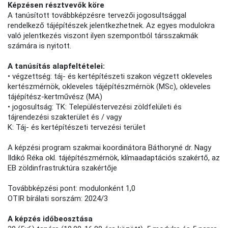
Képzésen résztvevők köre
A tanúsított továbbképzésre tervezői jogosultsággal
rendelkező tájépítészek jelentkezhetnek. Az egyes modulokra
való jelentkezés viszont ilyen szempontból társszakmák
számára is nyitott.
A tanúsítás alapfeltételei:
• végzettség: táj- és kertépítészeti szakon végzett okleveles
kertészmérnök, okleveles tájépítészmérnök (MSc), okleveles
tájépítész-kertművész (MA)
• jogosultság: TK: Településtervezési zöldfelületi és
tájrendezési szakterület és / vagy
K: Táj- és kertépítészeti tervezési terület
A képzési program szakmai koordinátora Báthoryné dr. Nagy
Ildikó Réka okl. tájépítészmérnök, klímaadaptációs szakértő, az
EB zöldinfrastruktúra szakértője
Továbbképzési pont: modulonként 1,0
OTIR bírálati sorszám: 2024/3
A képzés időbeosztása