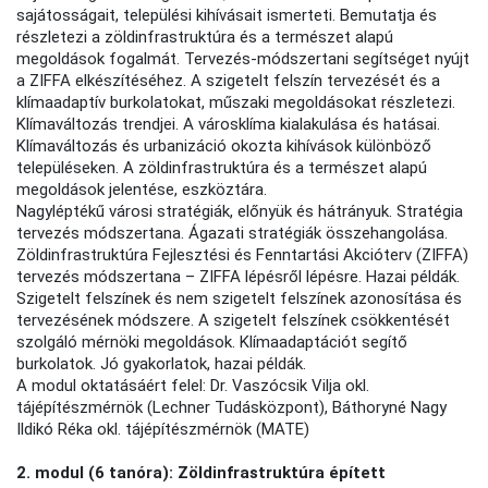
sajátosságait, települési kihívásait ismerteti. Bemutatja és
részletezi a zöldinfrastruktúra és a természet alapú
megoldások fogalmát. Tervezés-módszertani segítséget nyújt
a ZIFFA elkészítéséhez. A szigetelt felszín tervezését és a
klímaadaptív burkolatokat, műszaki megoldásokat részletezi.
Klímaváltozás trendjei. A városklíma kialakulása és hatásai.
Klímaváltozás és urbanizáció okozta kihívások különböző
településeken. A zöldinfrastruktúra és a természet alapú
megoldások jelentése, eszköztára.
Nagyléptékű városi stratégiák, előnyük és hátrányuk. Stratégia
tervezés módszertana. Ágazati stratégiák összehangolása.
Zöldinfrastruktúra Fejlesztési és Fenntartási Akcióterv (ZIFFA)
tervezés módszertana – ZIFFA lépésről lépésre. Hazai példák.
Szigetelt felszínek és nem szigetelt felszínek azonosítása és
tervezésének módszere. A szigetelt felszínek csökkentését
szolgáló mérnöki megoldások. Klímaadaptációt segítő
burkolatok. Jó gyakorlatok, hazai példák.
A modul oktatásáért felel: Dr. Vaszócsik Vilja okl.
tájépítészmérnök (Lechner Tudásközpont), Báthoryné Nagy
Ildikó Réka okl. tájépítészmérnök (MATE)
2. modul (6 tanóra): Zöldinfrastruktúra épített