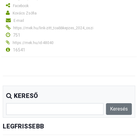
Facebook
Kovács Zsófia
E-mail
https://mek.hu/link-zitt_toabbkepzes_2024_oszi
751
https://mek.hu/id-48040
16541
KERESŐ
LEGFRISSEBB