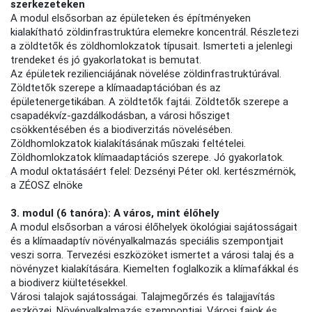
szerkezeteken
A modul elsősorban az épületeken és építményeken
kialakítható zöldinfrastruktúra elemekre koncentrál. Részletezi
a zöldtetők és zöldhomlokzatok típusait. Ismerteti a jelenlegi
trendeket és jó gyakorlatokat is bemutat.
Az épületek rezilienciájának növelése zöldinfrastruktúrával.
Zöldtetők szerepe a klímaadaptációban és az
épületenergetikában. A zöldtetők fajtái. Zöldtetők szerepe a
csapadékvíz-gazdálkodásban, a városi hősziget
csökkentésében és a biodiverzitás növelésében.
Zöldhomlokzatok kialakításának műszaki feltételei.
Zöldhomlokzatok klímaadaptációs szerepe. Jó gyakorlatok.
A modul oktatásáért felel: Dezsényi Péter okl. kertészmérnök,
a ZÉOSZ elnöke
3. modul (6 tanóra): A város, mint élőhely
A modul elsősorban a városi élőhelyek ökológiai sajátosságait
és a klímaadaptív növényalkalmazás speciális szempontjait
veszi sorra. Tervezési eszközöket ismertet a városi talaj és a
növényzet kialakítására. Kiemelten foglalkozik a klímafákkal és
a biodiverz kiültetésekkel.
Városi talajok sajátosságai. Talajmegőrzés és talajjavítás
eszközei. Növényalkalmazás szempontjai. Városi fajok és