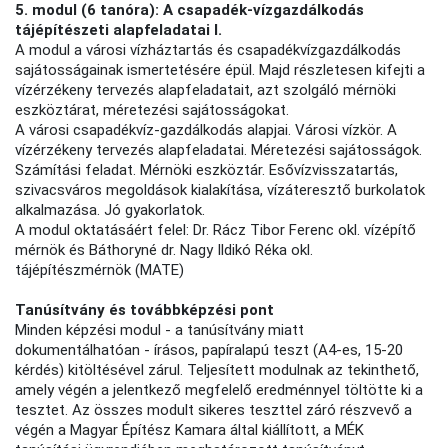
5. modul (6 tanóra): A csapadék-vízgazdálkodás
tájépítészeti alapfeladatai I.
A modul a városi vízháztartás és csapadékvízgazdálkodás
sajátosságainak ismertetésére épül. Majd részletesen kifejti a
vízérzékeny tervezés alapfeladatait, azt szolgáló mérnöki
eszköztárat, méretezési sajátosságokat.
A városi csapadékvíz-gazdálkodás alapjai. Városi vízkör. A
vízérzékeny tervezés alapfeladatai. Méretezési sajátosságok.
Számítási feladat. Mérnöki eszköztár. Esővízvisszatartás,
szivacsváros megoldások kialakítása, vízáteresztő burkolatok
alkalmazása. Jó gyakorlatok.
A modul oktatásáért felel: Dr. Rácz Tibor Ferenc okl. vízépítő
mérnök és Báthoryné dr. Nagy Ildikó Réka okl.
tájépítészmérnök (MATE)
Tanúsítvány és továbbképzési pont
Minden képzési modul - a tanúsítvány miatt
dokumentálhatóan - írásos, papíralapú teszt (A4-es, 15-20
kérdés) kitöltésével zárul. Teljesített modulnak az tekinthető,
amely végén a jelentkező megfelelő eredménnyel töltötte ki a
tesztet. Az összes modult sikeres teszttel záró részvevő a
végén a Magyar Építész Kamara által kiállított, a MÉK