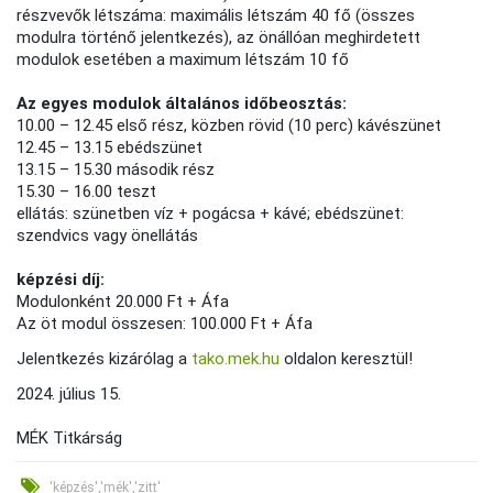
részvevők létszáma: maximális létszám 40 fő (összes
modulra történő jelentkezés), az önállóan meghirdetett
modulok esetében a maximum létszám 10 fő
Az egyes modulok általános időbeosztás:
10.00 – 12.45 első rész, közben rövid (10 perc) kávészünet
12.45 – 13.15 ebédszünet
13.15 – 15.30 második rész
15.30 – 16.00 teszt
ellátás: szünetben víz + pogácsa + kávé; ebédszünet:
szendvics vagy önellátás
képzési díj:
Modulonként 20.000 Ft + Áfa
Az öt modul összesen: 100.000 Ft + Áfa
Jelentkezés kizárólag a
tako.mek.hu
oldalon keresztül!
2024. július 15.
MÉK Titkárság
'képzés','mék','zitt'