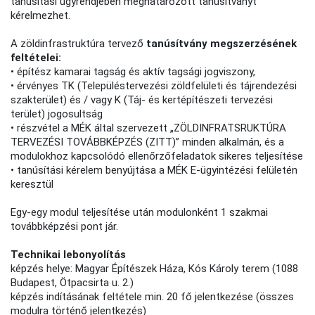
tanúsítási ügyrendjében meghatározott tanúsítványt
kérelmezhet.
A zöldinfrastruktúra tervező
tanúsítvány megszerzésének
feltételei:
• építész kamarai tagság és aktív tagsági jogviszony,
• érvényes TK (Településtervezési zöldfelületi és tájrendezési
szakterület) és / vagy K (Táj- és kertépítészeti tervezési
terület) jogosultság
• részvétel a MÉK által szervezett „ZÖLDINFRATSRUKTÚRA
TERVEZÉSI TOVÁBBKÉPZÉS (ZITT)” minden alkalmán, és a
modulokhoz kapcsolódó ellenőrzőfeladatok sikeres teljesítése
• tanúsítási kérelem benyújtása a MÉK E-ügyintézési felületén
keresztül
Egy-egy modul teljesítése után modulonként 1 szakmai
továbbképzési pont jár.
Technikai lebonyolítás
képzés helye: Magyar Építészek Háza, Kós Károly terem (1088
Budapest, Ötpacsirta u. 2.)
képzés indításának feltétele min. 20 fő jelentkezése (összes
modulra történő jelentkezés)