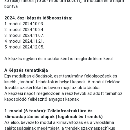
30 (5x6) tanóra (10.00-16.00 óra között), 5 modulra és 5 napra
bontva.
2024. őszi képzés időbeosztása:
1. modul: 2024.10.03.
2. modul: 2024.10.24.
3. modul: 2024.11.07.
4. modul: 2024.11.21.
5. modul: 2024.12.05.
A képzés egyben és modulonként is meghirdetésre kerül.
A Képzés tematikája
Egy modulban előadások, esettanulmány feldolgozások és
kisebb „tanórai” feladatok is helyet kapnak. A modul felelőse
további szakértőket is bevon majd az oktatásába.
A képzési napot megelőzően a résztvevők az adott témához
kapcsolódó felkészítő anyagot kapnak.
1. modul (6 tanóra): Zöldinfrastruktúra és
klímaadaptációs alapok (fogalmak és trendek)
Az első, bevezető modul a klímaváltozás és a városklíma
sajátosságainak megértését, a trendek szakmaspecifikus