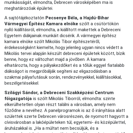
munkásságát, elmondta, Debrecen városképében ma is
meghatározóak épületei.
A sajtótájékoztatón
Pecsenye Béla, a Hajdú-Bihar
Vármegyei Építész Kamara elnöke
szólt a csütörtökön
nyíló kiállításról, elmondta, a kiállított makettek a Debreceni
Egyetem diákjainak munkáit dicsérik. A vármegyei építész
kamara elnöke szólt Mikolás Tibor építészetéről,
érdekességként kiemelte, hogy jelenleg ugyan nincs védett a
Mikolás tervei alapján készült debreceni épületek között, bízik
benne, hogy ez változhat majd a jövőben. A kamara
elhatározta, hogy a pályakezdőket és a tőlük eggyel fiatalabb
diákságot is megpróbálják segíteni az eligazodásban a
szakmai pályafutásuk során, rendezvényekkel, kiállításokkal,
beszélgetésekkel.
Szilágyi Sándor, a Debreceni Szakképzési Centrum
főigazgatója
is szólt Mikolás Tiborról, elmondta: szinte
elkerülhetetlen olyan részt találni a városban, amely nem
fűződne a nevéhez. A panelprogramok is az ő irányítása alatt
születtek szerte Debrecen városrészein, de nyomott hagyott a
cívisvárosban a lakóépületeken túl, egyetemi- és középülettel,
áruházakkal is. „Ha a múltat nem becsüljük, és a