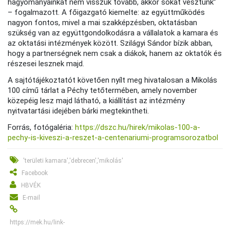
hagyományainkat nem visszük tovább, akkor sokat vesztünk”
– fogalmazott. A főigazgató kiemelte: az együttműködés
nagyon fontos, mivel a mai szakképzésben, oktatásban
szükség van az együttgondolkodásra a vállalatok a kamara és
az oktatási intézmények között. Szilágyi Sándor bízik abban,
hogy a partnerségnek nem csak a diákok, hanem az oktatók és
részesei lesznek majd.
A sajtótájékoztatót követően nyílt meg hivatalosan a Mikolás
100 című tárlat a Péchy tetőtermében, amely november
közepéig lesz majd látható, a kiállítást az intézmény
nyitvatartási idejében bárki megtekintheti.
Forrás, fotógaléria:
https://dszc.hu/hirek/mikolas-100-a-
pechy-is-kiveszi-a-reszet-a-centenariumi-programsorozatbol
'területi kamara','debrecen','mikolás'
Facebook
HBVÉK
E-mail
https://mek.hu/link-