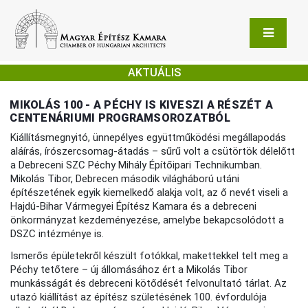
AKTUÁLIS
MIKOLÁS 100 - A PÉCHY IS KIVESZI A RÉSZÉT A
CENTENÁRIUMI PROGRAMSOROZATBÓL
Kiállításmegnyitó, ünnepélyes együttműködési megállapodás
aláírás, írószercsomag-átadás – sűrű volt a csütörtök délelőtt
a Debreceni SZC Péchy Mihály Építőipari Technikumban.
Mikolás Tibor, Debrecen második világháború utáni
építészetének egyik kiemelkedő alakja volt, az ő nevét viseli a
Hajdú-Bihar Vármegyei Építész Kamara és a debreceni
önkormányzat kezdeményezése, amelybe bekapcsolódott a
DSZC intézménye is.
Ismerős épületekről készült fotókkal, makettekkel telt meg a
Péchy tetőtere – új állomásához ért a Mikolás Tibor
munkásságát és debreceni kötődését felvonultató tárlat. Az
utazó kiállítást az építész születésének 100. évfordulója