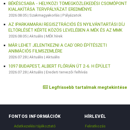
BÉKÉSCSABA - HELYKÖZI TÖMEGKÖZLEKEDÉSI CSOMÓPONT
KIALAKÍTÁSA TERVPÁLYÁZAT EREDMÉNYE
2026.08.05 |
Szakmagyakorlás
|
Pályázatok
AZ IPARKAMARAI REGISZTRÁCIÓS ÉS NYILVÁNTARTÁSI DÍJ
ELTÖRLÉSÉT KÉRTE KÖZÖS LEVELÉBEN A MÉK ÉS AZ MMK
2026.08.05 |
Aktuális
|
MÉK hírek
MÁR LEHET JELENTKEZNI A CAD`ORO ÉPÍTÉSZETI
ANIMÁCIÓS FILMSZEMLÉRE
2026.07.28 |
Aktuális
|
Aktuális
1097 BUDAPEST, ALBERT FLÓRIÁN ÚT 2-6. H ÉPÜLET
2026.07.28 |
Aktuális
|
Eredeti tervezői felhívás
Legfrissebb tartalmak megtekintése
FONTOS INFORMÁCIÓK
HÍRLEVÉL
Adatkezelési tájékoztató
Feliratkozás