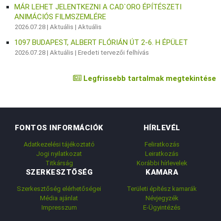
MÁR LEHET JELENTKEZNI A CAD`ORO ÉPÍTÉSZETI
ANIMÁCIÓS FILMSZEMLÉRE
2026.07.28 |
Aktuális
|
Aktuális
1097 BUDAPEST, ALBERT FLÓRIÁN ÚT 2-6. H ÉPÜLET
2026.07.28 |
Aktuális
|
Eredeti tervezői felhívás
Legfrissebb tartalmak megtekintése
FONTOS INFORMÁCIÓK
HÍRLEVÉL
Adatkezelési tájékoztató
Feliratkozás
Jogi nyilatkozat
Leiratkozás
Titkárság
Korábbi hírlevelek
SZERKESZTŐSÉG
KAMARA
Szerkesztőség elérhetőségei
Területi építész kamarák
Média ajánlat
Névjegyzék
Impresszum
E-Ügyintézés