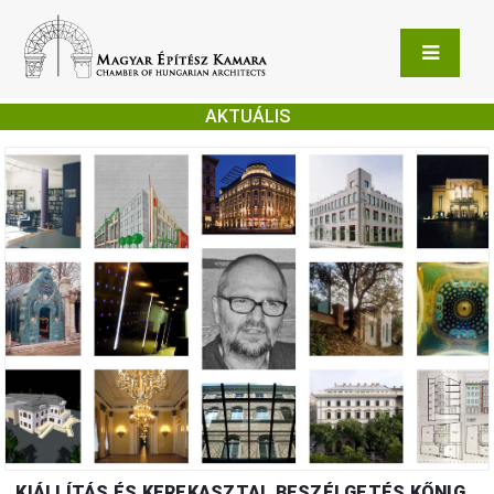
AKTUÁLIS
KIÁLLÍTÁS ÉS KEREKASZTAL BESZÉLGETÉS KŐNIG