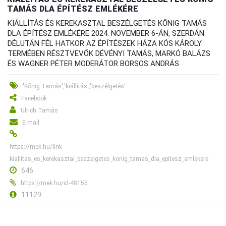
TAMÁS DLA ÉPÍTÉSZ EMLÉKÉRE
KIÁLLÍTÁS ÉS KEREKASZTAL BESZÉLGETÉS KŐNIG TAMÁS
DLA ÉPÍTÉSZ EMLÉKÉRE 2024. NOVEMBER 6-ÁN, SZERDÁN
DÉLUTÁN FÉL HATKOR AZ ÉPÍTÉSZEK HÁZA KÓS KÁROLY
TERMÉBEN RÉSZTVEVŐK DÉVÉNYI TAMÁS, MARKÓ BALÁZS
ÉS WAGNER PÉTER MODERÁTOR BORSOS ANDRÁS
'Kőnig Tamás','kiállítás','beszélgetés'
Facebook
Ulrich Tamás
E-mail
https://mek.hu/link-
kiallitas_es_kerekasztal_beszelgetes_konig_tamas_dla_epitesz_emlekere
646
https://mek.hu/id-48155
11129