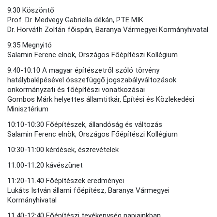
9:30 Köszöntő
Prof. Dr. Medvegy Gabriella dékán, PTE MIK
Dr. Horváth Zoltán főispán, Baranya Vármegyei Kormányhivatal
9:35 Megnyitó
Salamin Ferenc elnök, Országos Főépítészi Kollégium
9:40-10:10 A magyar építészetről szóló törvény
hatálybalépésével összefüggő jogszabályváltozások
önkormányzati és főépítészi vonatkozásai
Gombos Márk helyettes államtitkár, Építési és Közlekedési
Minisztérium
10:10-10:30 Főépítészek, állandóság és változás
Salamin Ferenc elnök, Országos Főépítészi Kollégium
10:30-11:00 kérdések, észrevételek
11:00-11:20 kávészünet
11:20-11.40 Főépítészek eredményei
Lukáts István állami főépítész, Baranya Vármegyei
Kormányhivatal
11.40-12:40 Főépítészi tevékenység napjainkban