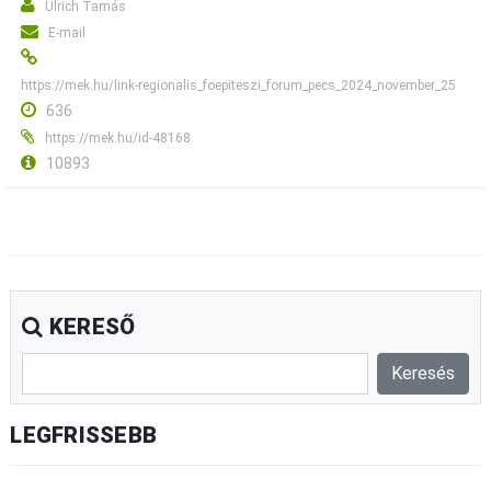
Ulrich Tamás
E-mail
https://mek.hu/link-regionalis_foepiteszi_forum_pecs_2024_november_25
636
https://mek.hu/id-48168
10893
KERESŐ
LEGFRISSEBB