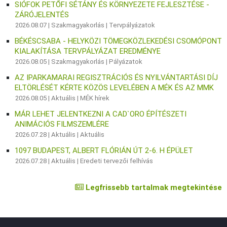
SIÓFOK PETŐFI SÉTÁNY ÉS KÖRNYEZETE FEJLESZTÉSE -
ZÁRÓJELENTÉS
2026.08.07 |
Szakmagyakorlás
|
Tervpályázatok
BÉKÉSCSABA - HELYKÖZI TÖMEGKÖZLEKEDÉSI CSOMÓPONT
KIALAKÍTÁSA TERVPÁLYÁZAT EREDMÉNYE
2026.08.05 |
Szakmagyakorlás
|
Pályázatok
AZ IPARKAMARAI REGISZTRÁCIÓS ÉS NYILVÁNTARTÁSI DÍJ
ELTÖRLÉSÉT KÉRTE KÖZÖS LEVELÉBEN A MÉK ÉS AZ MMK
2026.08.05 |
Aktuális
|
MÉK hírek
MÁR LEHET JELENTKEZNI A CAD`ORO ÉPÍTÉSZETI
ANIMÁCIÓS FILMSZEMLÉRE
2026.07.28 |
Aktuális
|
Aktuális
1097 BUDAPEST, ALBERT FLÓRIÁN ÚT 2-6. H ÉPÜLET
2026.07.28 |
Aktuális
|
Eredeti tervezői felhívás
Legfrissebb tartalmak megtekintése