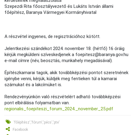
kérdéseinek megválaszolása
Szepezdi Rita főosztályvezető és Lukáts István állami
főépítész, Baranya Vármegyei Kormányhivatal
A részvétel ingyenes, de regisztrációhoz kötött.
Jelentkezési szándékot 2024. november 18. (hétfő) 16 óráig
kérjük megküldeni szíveskedjenek a foepitesz@baranya.gov.hu
e-mail címre (név, beosztás, munkahely megadásával).
Építészkamarai tagok, akik továbbképzési pontot szeretnének
igénybe venni, kérjük, küldjék meg fentieken túl a kamarai
számukat és a lakcímüket is.
Rendezvényünkön való részvételért adható továbbképzési
pont elbírálása folyamatban van.
regionalis_foepiteszi_forum_2024._november_25.pdf
'főépítész','fórum','pécs','pte'
Facebook