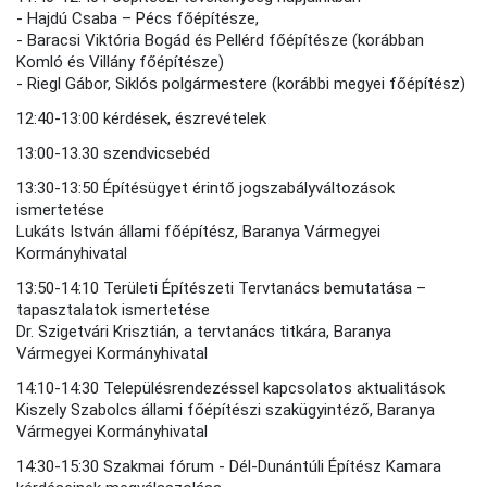
- Hajdú Csaba – Pécs főépítésze,
- Baracsi Viktória Bogád és Pellérd főépítésze (korábban
Komló és Villány főépítésze)
- Riegl Gábor, Siklós polgármestere (korábbi megyei főépítész)
12:40-13:00 kérdések, észrevételek
13:00-13.30 szendvicsebéd
13:30-13:50 Építésügyet érintő jogszabályváltozások
ismertetése
Lukáts István állami főépítész, Baranya Vármegyei
Kormányhivatal
13:50-14:10 Területi Építészeti Tervtanács bemutatása –
tapasztalatok ismertetése
Dr. Szigetvári Krisztián, a tervtanács titkára, Baranya
Vármegyei Kormányhivatal
14:10-14:30 Településrendezéssel kapcsolatos aktualitások
Kiszely Szabolcs állami főépítészi szakügyintéző, Baranya
Vármegyei Kormányhivatal
14:30-15:30 Szakmai fórum - Dél-Dunántúli Építész Kamara