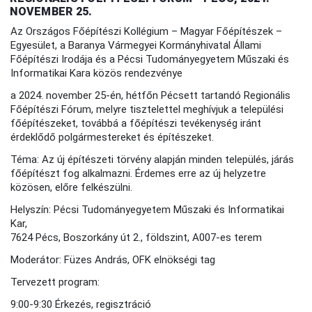
NOVEMBER 25.
Az Országos Főépítészi Kollégium – Magyar Főépítészek –
Egyesület, a Baranya Vármegyei Kormányhivatal Állami
Főépítészi Irodája és a Pécsi Tudományegyetem Műszaki és
Informatikai Kara közös rendezvénye
a 2024. november 25-én, hétfőn Pécsett tartandó Regionális
Főépítészi Fórum, melyre tisztelettel meghívjuk a települési
főépítészeket, továbbá a főépítészi tevékenység iránt
érdeklődő polgármestereket és építészeket.
Téma: Az új építészeti törvény alapján minden település, járás
főépítészt fog alkalmazni. Érdemes erre az új helyzetre
közösen, előre felkészülni.
Helyszín: Pécsi Tudományegyetem Műszaki és Informatikai
Kar,
7624 Pécs, Boszorkány út 2., földszint, A007-es terem
Moderátor: Füzes András, OFK elnökségi tag
Tervezett program:
9:00-9:30 Érkezés, regisztráció