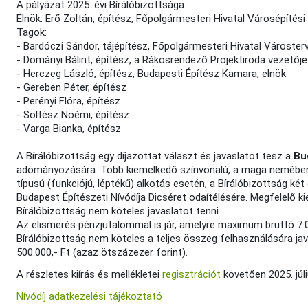
A pályázat 2025. évi Bírálóbizottsága:
Elnök: Erő Zoltán, építész, Főpolgármesteri Hivatal Városépítés
Tagok:
- Bardóczi Sándor, tájépítész, Főpolgármesteri Hivatal Városter
- Dományi Bálint, építész, a Rákosrendező Projektiroda vezetője
- Herczeg László, építész, Budapesti Építész Kamara, elnök
- Gereben Péter, építész
- Perényi Flóra, építész
- Soltész Noémi, építész
- Varga Bianka, építész
A Bírálóbizottság egy díjazottat választ és javaslatot tesz a
Bu
adományozására. Több kiemelkedő színvonalú, a maga nemében 
típusú (funkciójú, léptékű) alkotás esetén, a Bírálóbizottság ké
Budapest Építészeti Nívódíja Dicséret odaítélésére. Megfelelő
Bírálóbizottság nem köteles javaslatot tenni.
Az elismerés pénzjutalommal is jár, amelyre maximum bruttó 7.00
Bírálóbizottság nem köteles a teljes összeg felhasználására jav
500.000,- Ft (azaz ötszázezer forint).
A részletes kiírás és mellékletei
regisztrációt
követően 2025. júli
Nívódíj adatkezelési tájékoztató