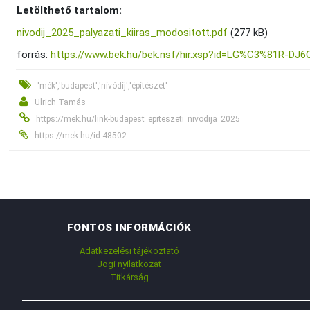
Letölthető tartalom:
nivodij_2025_palyazati_kiiras_modositott.pdf
(277 kB)
forrás:
https://www.bek.hu/bek.nsf/hir.xsp?id=LG%C3%81R-DJ
'mék','budapest','nívódíj','építészet'
Ulrich Tamás
https://mek.hu/link-budapest_epiteszeti_nivodija_2025
https://mek.hu/id-48502
FONTOS INFORMÁCIÓK
Adatkezelési tájékoztató
Jogi nyilatkozat
Titkárság