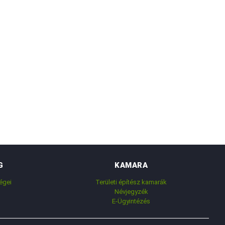
G
KAMARA
égei
Területi építész kamarák
Névjegyzék
E-Ügyintézés