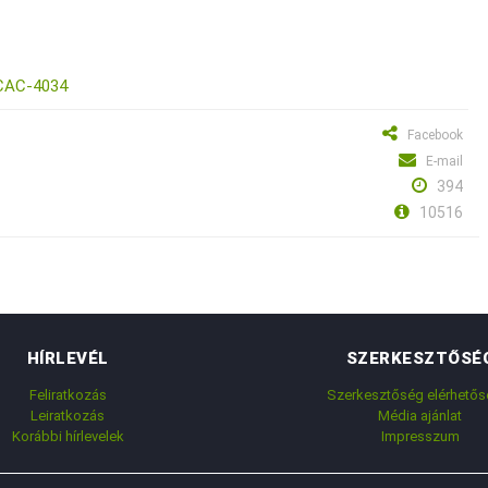
6CAC-4034
Facebook
E-mail
394
10516
HÍRLEVÉL
SZERKESZTŐSÉ
Feliratkozás
Szerkesztőség elérhetős
Leiratkozás
Média ajánlat
Korábbi hírlevelek
Impresszum