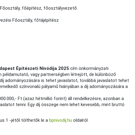
i Főosztály, főépítész, főosztályvezető
vezési Főosztály, főtájépítész
dapest Építészeti Nívódíja 2025
cím önkormányzati
példamutató, vagy partnerségben létrejött, de különböző
t díj adományozására is tehet javaslatot, továbbá javaslatot tehet
 kiemelkedő színvonalú pályamű hiányában a díj adományozására a
0.000,- Ft (azaz hétmillió forint) áll rendelkezésre, azonban a
aslatot tenni. Egy díj összege nem lehet kevesebb, mint bruttó
us 1 -jétől tölthetők le a
bpnivodij.hu
oldalról.