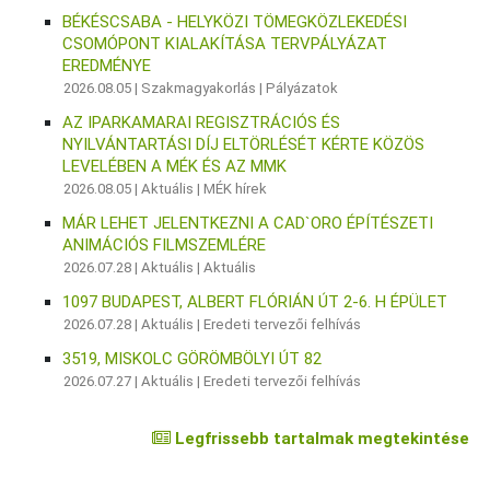
BÉKÉSCSABA - HELYKÖZI TÖMEGKÖZLEKEDÉSI
CSOMÓPONT KIALAKÍTÁSA TERVPÁLYÁZAT
EREDMÉNYE
2026.08.05 |
Szakmagyakorlás
|
Pályázatok
AZ IPARKAMARAI REGISZTRÁCIÓS ÉS
NYILVÁNTARTÁSI DÍJ ELTÖRLÉSÉT KÉRTE KÖZÖS
LEVELÉBEN A MÉK ÉS AZ MMK
2026.08.05 |
Aktuális
|
MÉK hírek
MÁR LEHET JELENTKEZNI A CAD`ORO ÉPÍTÉSZETI
ANIMÁCIÓS FILMSZEMLÉRE
2026.07.28 |
Aktuális
|
Aktuális
1097 BUDAPEST, ALBERT FLÓRIÁN ÚT 2-6. H ÉPÜLET
2026.07.28 |
Aktuális
|
Eredeti tervezői felhívás
3519, MISKOLC GÖRÖMBÖLYI ÚT 82
2026.07.27 |
Aktuális
|
Eredeti tervezői felhívás
Legfrissebb tartalmak megtekintése