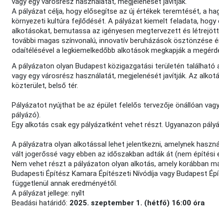
vagy egy városrész használatát, megjelenését javítják.
A pályázat célja, hogy elősegítse az új értékek teremtését, a 
környezeti kultúra fejlődését. A pályázat kiemelt feladata, hog
alkotásokat, bemutassa az igényesen megtervezett és létrejöt
további magas színvonalú, innovatív beruházások ösztönzése ér
odaítélésével a legkiemelkedőbb alkotások megkapják a megérde
A pályázaton olyan Budapest közigazgatási területén található 
vagy egy városrész használatát, megjelenését javítják. Az alkotás 
közterület, belső tér.
Pályázatot nyújthat be az épület felelős tervezője önállóan vag
pályázó).
Egy alkotás csak egy pályázatként vehet részt. Ugyanazon pályá
A pályázatra olyan alkotással lehet jelentkezni, amelynek haszn
vált jogerőssé vagy ebben az időszakban adták át (nem építési 
Nem vehet részt a pályázaton olyan alkotás, amely korábban m
Budapesti Építész Kamara Építészeti Nívódíja vagy Budapest Épít
függetlenül annak eredményétől.
A pályázat jellege: nyílt
Beadási határidő:
2025. szeptember 1. (hétfő) 16:00 óra