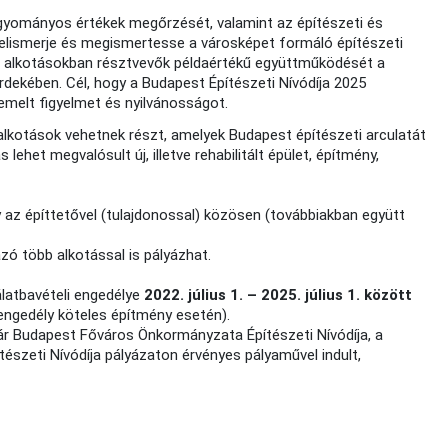
hagyományos értékek megőrzését, valamint az építészeti és
y elismerje és megismertesse a városképet formáló építészeti
t alkotásokban résztvevők példaértékű együttműködését a
dekében. Cél, hogy a Budapest Építészeti Nívódíja 2025
melt figyelmet és nyilvánosságot.
alkotások vehetnek részt, amelyek Budapest építészeti arculatát
lehet megvalósult új, illetve rehabilitált épület, építmény,
y az építtetővel (tulajdonossal) közösen (továbbiakban együtt
zó több alkotással is pályázhat.
álatbavételi engedélye
2022. július 1. – 2025. július 1.
között
engedély köteles építmény esetén).
ár Budapest Főváros Önkormányzata Építészeti Nívódíja, a
észeti Nívódíja pályázaton érvényes pályaművel indult,