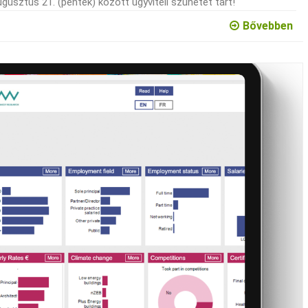
usztus 21. (péntek) között ügyviteli szünetet tart!
Bővebben