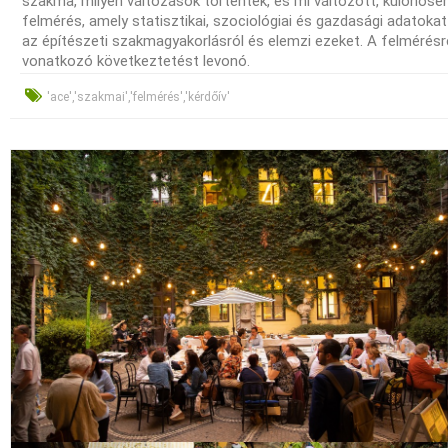
szakma, milyen változások történtek, és mi változott, különöse
felmérés, amely statisztikai, szociológiai és gazdasági adatokat
az építészeti szakmagyakorlásról és elemzi ezeket. A felmérés
vonatkozó következtetést levonó.
'ace','szakmai','felmérés','kérdőív'