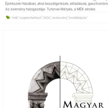
Építészek Házában, ahol beszélgetések, előadások, gasztronómi
Az esemény házigazdája: Tutervai Mátyás, a MÉK elnöke.
'mék','szeptemberfeszt','2026','rendezvény','továbbképzés'