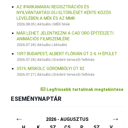
AZ IPARKAMARAI REGISZTRÁCIÓS ÉS
NYILVÁNTARTÁSI DÍJ ELTÖRLÉSÉT KÉRTE KÖZÖS
LEVELÉBEN A MÉK ÉS AZ MMK
2026.08.05 |
Aktuális
|
MÉK hírek
MÁR LEHET JELENTKEZNI A CAD`ORO ÉPÍTÉSZETI
ANIMÁCIÓS FILMSZEMLÉRE
2026.07.28 |
Aktuális
|
Aktuális
1097 BUDAPEST, ALBERT FLÓRIÁN ÚT 2-6. H ÉPÜLET
2026.07.28 |
Aktuális
|
Eredeti tervezői felhívás
3519, MISKOLC GÖRÖMBÖLYI ÚT 82
2026.07.27 |
Aktuális
|
Eredeti tervezői felhívás
Legfrissebb tartalmak megtekintése
ESEMÉNYNAPTÁR
←
→
2026 - AUGUSZTUS
H
K
SZ
CS
P
SZ
V