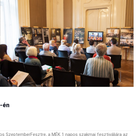
-én
os SzeptemberFesztre, a MÉK 1 napos szakmai fesztiváljára az