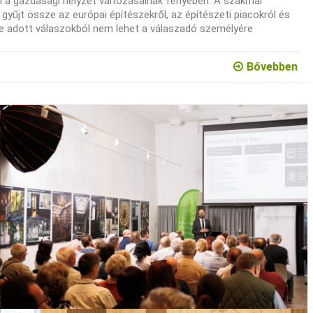
n a gazdasági helyzet változásainak fényében. A szakmai
 gyűjt össze az európai építészekről, az építészeti piacokról és
re adott válaszokból nem lehet a válaszadó személyére
Bővebben