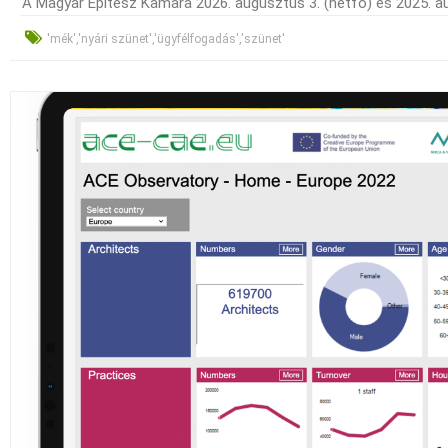
A Magyar Építész Kamara 2026. augusztus 3. (hétfő) és 2025. aug
'mék','nyári szünet','ügyfélfogadás','szünet'