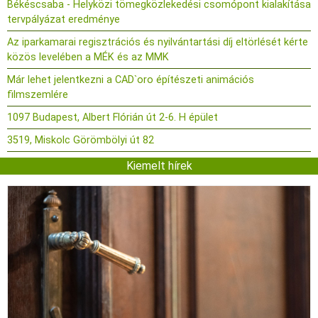
Békéscsaba - Helyközi tömegközlekedési csomópont kialakítása
tervpályázat eredménye
Az iparkamarai regisztrációs és nyilvántartási díj eltörlését kérte
közös levelében a MÉK és az MMK
Már lehet jelentkezni a CAD`oro építészeti animációs
filmszemlére
1097 Budapest, Albert Flórián út 2-6. H épület
3519, Miskolc Görömbölyi út 82
Kiemelt hírek