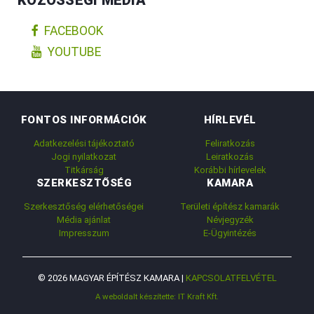
FACEBOOK
YOUTUBE
FONTOS INFORMÁCIÓK
HÍRLEVÉL
Adatkezelési tájékoztató
Feliratkozás
Jogi nyilatkozat
Leiratkozás
Titkárság
Korábbi hírlevelek
SZERKESZTŐSÉG
KAMARA
Szerkesztőség elérhetőségei
Területi építész kamarák
Média ajánlat
Névjegyzék
Impresszum
E-Ügyintézés
© 2026 MAGYAR ÉPÍTÉSZ KAMARA |
KAPCSOLATFELVÉTEL
A weboldalt készítette: IT Kraft Kft.