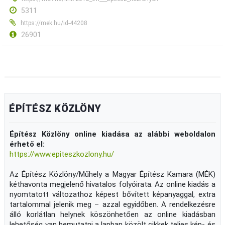
5311
https://mek.hu/id-44208
26901
ÉPÍTÉSZ KÖZLÖNY
Építész Közlöny online kiadása az alábbi weboldalon
érhető el:
https://www.epiteszkozlony.hu/
Az Építész Közlöny/Műhely a Magyar Építész Kamara (MÉK)
kéthavonta megjelenő hivatalos folyóirata. Az online kiadás a
nyomtatott változathoz képest bővített képanyaggal, extra
tartalommal jelenik meg – azzal egyidőben. A rendelkezésre
álló korlátlan helynek köszönhetően az online kiadásban
lehetőség van bemutatni a lapban közölt cikkek teljes kép- és