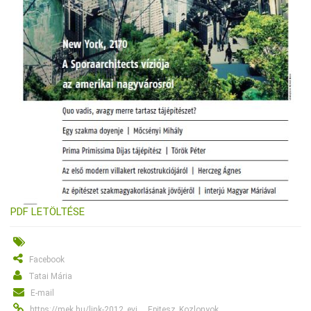
PDF LETÖLTÉSE
Facebook
Tatai Mária
E-mail
https://mek.hu/link-2012_evi___Epitesz_Kozlonyok