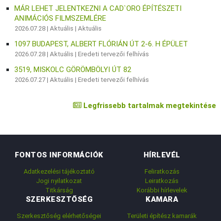
MÁR LEHET JELENTKEZNI A CAD`ORO ÉPÍTÉSZETI
ANIMÁCIÓS FILMSZEMLÉRE
2026.07.28 |
Aktuális
|
Aktuális
1097 BUDAPEST, ALBERT FLÓRIÁN ÚT 2-6. H ÉPÜLET
2026.07.28 |
Aktuális
|
Eredeti tervezői felhívás
3519, MISKOLC GÖRÖMBÖLYI ÚT 82
2026.07.27 |
Aktuális
|
Eredeti tervezői felhívás
Legfrissebb tartalmak megtekintése
FONTOS INFORMÁCIÓK
HÍRLEVÉL
Adatkezelési tájékoztató
Feliratkozás
Jogi nyilatkozat
Leiratkozás
Titkárság
Korábbi hírlevelek
SZERKESZTŐSÉG
KAMARA
Szerkesztőség elérhetőségei
Területi építész kamarák