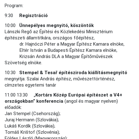
Program:
9:30
Regisztráció
10:00
Ünnepélyes megnyitó, köszöntők
Lánszki Regő az Építési és Közlekedési Minisztérium
építészeti államtitkára, országos főépítész,
dr. Hajnóczi Péter a Magyar Építész Kamara elnöke,
Eltér István a Budapesti Építész Kamara elnöke,
Krizsán András DLA a Magyar Építőművészek
Szövetség elnöke.
10:30
Stempel & Tesař építésziroda kiállításmegnyitó
megnyitja: Szalai András építész, művészettörténész,
címzetes egyetemi tanár
11:00 13:30 „
Kortárs Közép Európai építészet a V4+
országokban” konferencia
(angol és magyar nyelven)
előadók:
Jan Stempel (Csehország);
Juraj Hermann (Szlovákia);
Lukáš Kordík (Szlovákia);
Tomáš Krištof (Szlovénia);
Földes László (Magyarország);