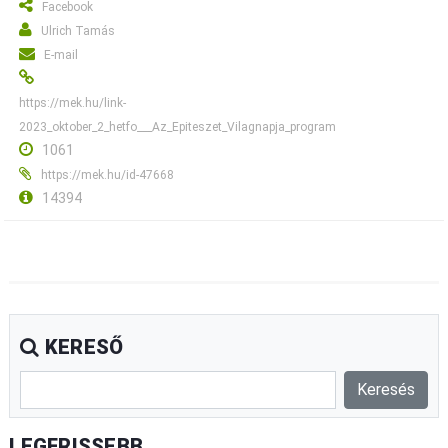
Facebook
Ulrich Tamás
E-mail
https://mek.hu/link-
2023_oktober_2_hetfo___Az_Epiteszet_Vilagnapja_program
1061
https://mek.hu/id-47668
14394
KERESŐ
LEGFRISSEBB