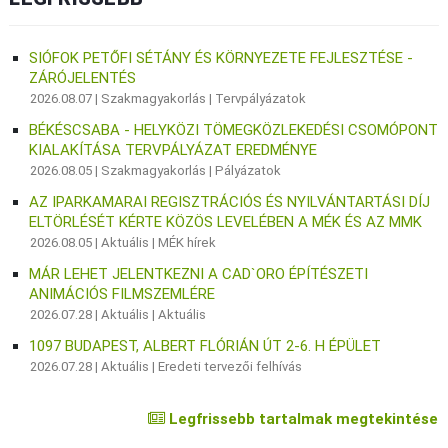
SIÓFOK PETŐFI SÉTÁNY ÉS KÖRNYEZETE FEJLESZTÉSE -
ZÁRÓJELENTÉS
2026.08.07 |
Szakmagyakorlás
|
Tervpályázatok
BÉKÉSCSABA - HELYKÖZI TÖMEGKÖZLEKEDÉSI CSOMÓPONT
KIALAKÍTÁSA TERVPÁLYÁZAT EREDMÉNYE
2026.08.05 |
Szakmagyakorlás
|
Pályázatok
AZ IPARKAMARAI REGISZTRÁCIÓS ÉS NYILVÁNTARTÁSI DÍJ
ELTÖRLÉSÉT KÉRTE KÖZÖS LEVELÉBEN A MÉK ÉS AZ MMK
2026.08.05 |
Aktuális
|
MÉK hírek
MÁR LEHET JELENTKEZNI A CAD`ORO ÉPÍTÉSZETI
ANIMÁCIÓS FILMSZEMLÉRE
2026.07.28 |
Aktuális
|
Aktuális
1097 BUDAPEST, ALBERT FLÓRIÁN ÚT 2-6. H ÉPÜLET
2026.07.28 |
Aktuális
|
Eredeti tervezői felhívás
Legfrissebb tartalmak megtekintése