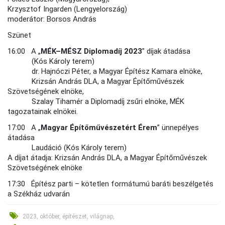
Krzysztof Ingarden (Lengyelország)
moderátor: Borsos András
Szünet
16:00 A „
MÉK–MÉSZ Diplomadíj 2023
” díjak átadása
(Kós Károly terem)
dr. Hajnóczi Péter, a Magyar Építész Kamara elnöke,
Krizsán András DLA, a Magyar Építőművészek
Szövetségének elnöke,
Szalay Tihamér a Diplomadíj zsűri elnöke, MÉK
tagozatainak elnökei.
17:00 A „
Magyar Építőművészetért Érem
” ünnepélyes
átadása
Laudáció (Kós Károly terem)
A díjat átadja: Krizsán András DLA, a Magyar Építőművészek
Szövetségének elnöke
17:30 Építész parti – kötetlen formátumú baráti beszélgetés
a Székház udvarán
2023, október, építészet, világnap,