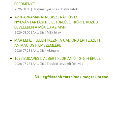
EREDMÉNYE
2026.08.05 |
Szakmagyakorlás
|
Pályázatok
AZ IPARKAMARAI REGISZTRÁCIÓS ÉS
NYILVÁNTARTÁSI DÍJ ELTÖRLÉSÉT KÉRTE KÖZÖS
LEVELÉBEN A MÉK ÉS AZ MMK
2026.08.05 |
Aktuális
|
MÉK hírek
MÁR LEHET JELENTKEZNI A CAD`ORO ÉPÍTÉSZETI
ANIMÁCIÓS FILMSZEMLÉRE
2026.07.28 |
Aktuális
|
Aktuális
1097 BUDAPEST, ALBERT FLÓRIÁN ÚT 2-6. H ÉPÜLET
2026.07.28 |
Aktuális
|
Eredeti tervezői felhívás
Legfrissebb tartalmak megtekintése