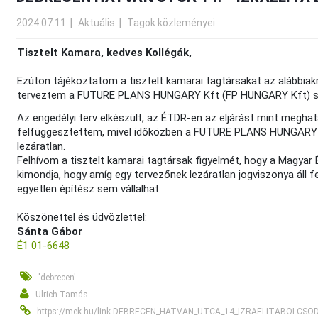
2024.07.11
Aktuális
Tagok közleményei
Tisztelt Kamara, kedves Kollégák,
Ezúton tájékoztatom a tisztelt kamarai tagtársakat az alábbiak
terveztem a FUTURE PLANS HUNGARY Kft (FP HUNGARY Kft) szám
Az engedélyi terv elkészült, az ÉTDR-en az eljárást mint megha
felfüggesztettem, mivel időközben a FUTURE PLANS HUNGARY Kft 
lezáratlan.
Felhívom a tisztelt kamarai tagtársak figyelmét, hogy a Magyar 
kimondja, hogy amíg egy tervezőnek lezáratlan jogviszonya áll f
egyetlen építész sem vállalhat.
Köszönettel és üdvözlettel:
Sánta Gábor
É1 01-6648
'debrecen'
Ulrich Tamás
https://mek.hu/link-DEBRECEN_HATVAN_UTCA_14_IZRAELITABOLCSO