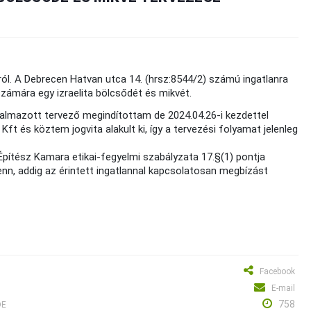
ról. A Debrecen Hatvan utca 14. (hrsz:8544/2) számú ingatlanra
ára egy izraelita bölcsődét és mikvét.
talmazott tervező megindítottam de 2024.04.26-i kezdettel
és köztem jogvita alakult ki, így a tervezési folyamat jelenleg
Építész Kamara etikai-fegyelmi szabályzata 17.§(1) pontja
enn, addig az érintett ingatlannal kapcsolatosan megbízást
Facebook
E-mail
758
DE