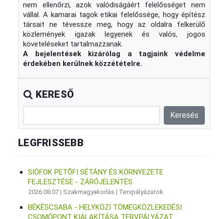
nem ellenőrzi, azok valódiságáért felelősséget nem
vállal. A kamarai tagok etikai felelőssége, hogy építész
társait ne tévessze meg, hogy az oldalra felkerülő
közlemények igazak legyenek és valós, jogos
követeléseket tartalmazzanak.
A bejelentések kizárólag a tagjaink védelme
érdekében kerülnek közzétételre.
KERESŐ
LEGFRISSEBB
SIÓFOK PETŐFI SÉTÁNY ÉS KÖRNYEZETE
FEJLESZTÉSE - ZÁRÓJELENTÉS
2026.08.07 |
Szakmagyakorlás
|
Tervpályázatok
BÉKÉSCSABA - HELYKÖZI TÖMEGKÖZLEKEDÉSI
CSOMÓPONT KIALAKÍTÁSA TERVPÁLYÁZAT