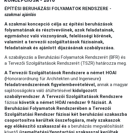
KONCEPCIÓJA - 2010
ÉPÍTÉSI BERUHÁZÁSI FOLYAMATOK RENDSZERE -
szakmai ajánlás
A szakmai koncepció célja az építési beruházások
folyamatának és résztvevőinek, azok feladatainak,
egymáshoz való viszonyának, felelősségi körének,
valamint a tervezői szolgáltatások fázisainak,
feladatainak és ajánlott díjazásának szabályozása.
A szabályozás a Beruházási Folyamatok Rendszerét (BFR) és
a Tervezői Szolgáltatások Rendszerét (TSZR) határozza meg.
A Tervezői Szolgáltatások Rendszere a német HOAI
(
Honorarordnung für Architekten und Ingenieure
)
feladatrendszerének figyelembevételével,
annak a magyar
sajátosságokra való átültetésével
kidolgozott
szabályrendszer
.
A Tervezői Szolgáltatások Rendszere
fázisai
követik a német HOAI rendszer 9 fázisát. A
Beruházási Folyamatok Rendszerében a Tervezői
Szolgáltatási Rendszer fázisai két beruházási szakaszba
csoportosítva kerültek összefogásra, mely szakaszok
egy előkészítő szakasszal és
a beruházás megvalósítását
követő
üzemeltetési/fenntartási szakasszal kerültek