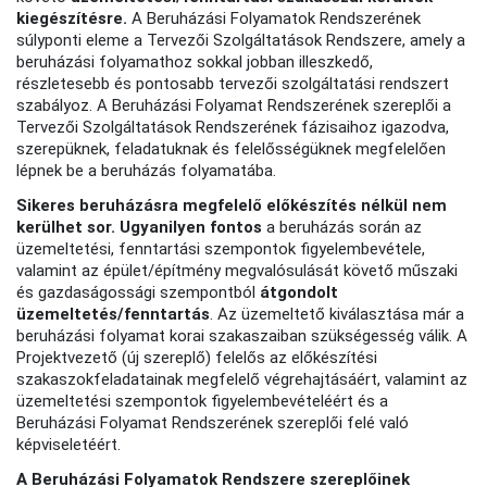
kiegészítésre.
A Beruházási Folyamatok Rendszerének
súlyponti eleme a Tervezői Szolgáltatások Rendszere, amely a
beruházási folyamathoz sokkal jobban illeszkedő,
részletesebb és pontosabb tervezői szolgáltatási rendszert
szabályoz. A Beruházási Folyamat Rendszerének szereplői a
Tervezői Szolgáltatások Rendszerének fázisaihoz igazodva,
szerepüknek, feladatuknak és felelősségüknek megfelelően
lépnek be a beruházás folyamatába.
Sikeres beruházásra megfelelő előkészítés nélkül nem
kerülhet sor. Ugyanilyen fontos
a beruházás során az
üzemeltetési, fenntartási szempontok figyelembevétele,
valamint az épület/építmény megvalósulását követő műszaki
és gazdaságossági szempontból
átgondolt
üzemeltetés/fenntartás
. Az üzemeltető kiválasztása már a
beruházási folyamat korai szakaszaiban szükségesség válik. A
Projektvezető (új szereplő) felelős az előkészítési
szakaszokfeladatainak megfelelő végrehajtásáért, valamint az
üzemeltetési szempontok figyelembevételéért és a
Beruházási Folyamat Rendszerének szereplői felé való
képviseletéért.
A Beruházási Folyamatok Rendszere szereplőinek