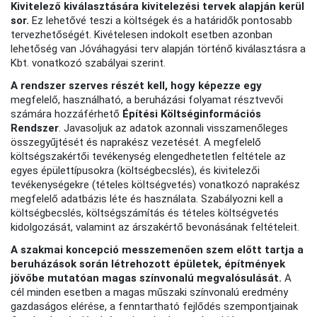
Kivitelező kiválasztására kivitelezési tervek alapján kerül
sor.
Ez lehetővé teszi a költségek és a határidők pontosabb
tervezhetőségét. Kivételesen indokolt esetben azonban
lehetőség van Jóváhagyási terv alapján történő kiválasztásra a
Kbt. vonatkozó szabályai szerint.
A rendszer szerves részét kell, hogy képezze egy
megfelelő, használható, a beruházási folyamat résztvevői
számára hozzáférhető
Építési Költséginformációs
Rendszer
. Javasoljuk az adatok azonnali visszamenőleges
összegyűjtését és naprakész vezetését. A megfelelő
költségszakértői tevékenység elengedhetetlen feltétele az
egyes épülettípusokra (költségbecslés), és kivitelezői
tevékenységekre (tételes költségvetés) vonatkozó naprakész
megfelelő adatbázis léte és használata. Szabályozni kell a
költségbecslés, költségszámítás és tételes költségvetés
kidolgozását, valamint az árszakértő bevonásának feltételeit.
A szakmai koncepció messzemenően szem előtt tartja a
beruházások során létrehozott épületek, építmények
jövőbe mutatóan magas színvonalú megvalósulását.
A
cél minden esetben a magas műszaki színvonalú eredmény
gazdaságos elérése, a fenntartható fejlődés szempontjainak