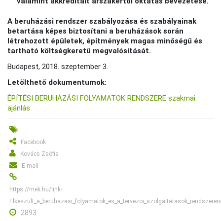
valamint akkreditált árszakértői oktatás bevezetése.
A beruházási rendszer szabályozása és szabályainak
betartása képes biztosítani a beruházások során
létrehozott épületek, építmények magas minőségű és
tartható költségkeretű megvalósítását.
Budapest, 2018. szeptember 3.
Letölthető dokumentumok:
ÉPÍTÉSI BERUHÁZÁSI FOLYAMATOK RENDSZERE szakmai
ajánlás
Facebook
Kovács Zsófia
E-mail
https://mek.hu/link-
Elkeszult_a_beruhazasi_folyamatok_es_a_tervezoi_szolgaltatasok_rendszeren
2893