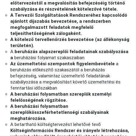
előtervezéstől a megvalósítás befejezéséig történő
szabályzása és részvételének kötelezővé tétele.
A Tervezői Szolgáltatások Rendszeréhez kapcsolódó
ajánlott díjszabás bevezetése, a rendszerben
megfogalmazott feladatok megfelelő
teljesíthetőségének zálogaként.
A kötelező tervellenőrzés bevezetése (az állékonyság
területén).
A
beruházás alapszereplői feladatainak szabályozása
a
beruházási folyamat szakaszaiban.
Az üzemeltetési szempontok figyelembevétele
a
beruházás előkészítő szakaszától a beruházás
befejezéséig, valamintaz üzemeltető feladatának
szabályozása a megvalósítást követő üzemeltetési és
fenntartási időszakban
A beruházási folyamatban szereplők személyi
felelősségének rögzítése.
A beruházási folyamatban
szereplőkösszeférhetetlenségi szabályainak
meghatározása.
A betartható költségtervezést lehetővé tevő
Költséginformációs Rendszer és irányelv létrehozása,