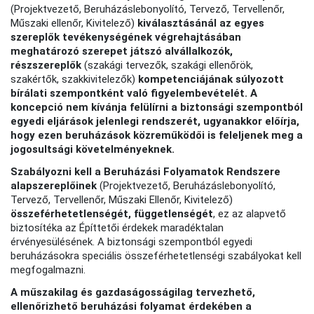
(Projektvezető, Beruházáslebonyolító, Tervező, Tervellenőr,
Műszaki ellenőr, Kivitelező)
kiválasztásánál az egyes
szereplők tevékenységének végrehajtásában
meghatározó szerepet játszó alvállalkozók,
részszereplők
(szakági tervezők, szakági ellenőrök,
szakértők, szakkivitelezők)
kompetenciájának súlyozott
bírálati szempontként való figyelembevételét. A
koncepció nem kívánja felülírni a biztonsági szempontból
egyedi eljárások jelenlegi rendszerét, ugyanakkor előírja,
hogy ezen beruházások közreműködői is feleljenek meg a
jogosultsági követelményeknek.
Szabályozni kell a Beruházási Folyamatok Rendszere
alapszereplőinek
(Projektvezető, Beruházáslebonyolító,
Tervező, Tervellenőr, Műszaki Ellenőr, Kivitelező)
összeférhetetlenségét, függetlenségét
, ez az alapvető
biztosítéka az Építtetői érdekek maradéktalan
érvényesülésének. A biztonsági szempontból egyedi
beruházásokra speciális összeférhetetlenségi szabályokat kell
megfogalmazni.
A műszakilag és gazdaságosságilag tervezhető,
ellenőrizhető beruházási folyamat érdekében a