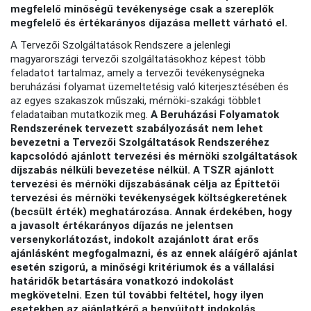
megfelelő minőségű tevékenysége csak a szereplők
megfelelő és értékarányos díjazása mellett várható el.
A Tervezői Szolgáltatások Rendszere a jelenlegi
magyarországi tervezői szolgáltatásokhoz képest több
feladatot tartalmaz, amely a tervezői tevékenységneka
beruházási folyamat üzemeltetésig való kiterjesztésében és
az egyes szakaszok műszaki, mérnöki-szakági többlet
feladataiban mutatkozik meg.
A Beruházási Folyamatok
Rendszerének tervezett szabályozását nem lehet
bevezetni a Tervezői Szolgáltatások Rendszeréhez
kapcsolódó ajánlott tervezési és mérnöki szolgáltatások
díjszabás nélküli bevezetése nélkül. A TSZR ajánlott
tervezési és mérnöki díjszabásának célja az Építtetői
tervezési és mérnöki tevékenységek költségkeretének
(becsült érték) meghatározása. Annak érdekében, hogy
a javasolt értékarányos díjazás ne jelentsen
versenykorlátozást, indokolt azajánlott árat erős
ajánlásként megfogalmazni, és az ennek aláígérő ajánlat
esetén szigorú, a minőségi kritériumok és a vállalási
határidők betartására vonatkozó indokolást
megkövetelni. Ezen túl további feltétel, hogy ilyen
esetekben az ajánlatkérő a benyújtott indokolás