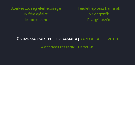
Szerkesztőség elérhetőségei
Területi építész kamarák
Média ajánlat
Névjegyzék
Impresszum
E-Ügyintézés
© 2026 MAGYAR ÉPÍTÉSZ KAMARA |
KAPCSOLATFELVÉTEL
A weboldalt készítette: IT Kraft Kft.