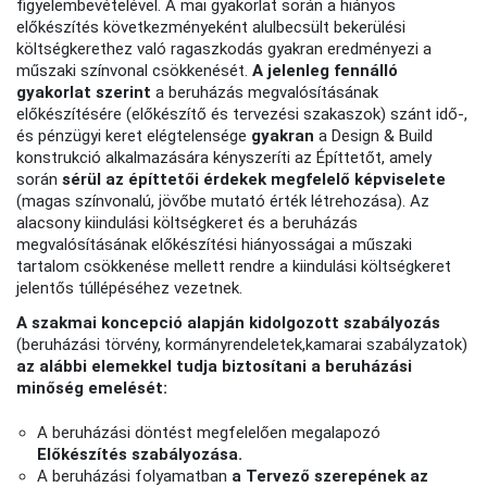
figyelembevételével. A mai gyakorlat során a hiányos
előkészítés következményeként alulbecsült bekerülési
költségkerethez való ragaszkodás gyakran eredményezi a
műszaki színvonal csökkenését.
A jelenleg fennálló
gyakorlat szerint
a beruházás megvalósításának
előkészítésére (előkészítő és tervezési szakaszok) szánt idő-,
és pénzügyi keret elégtelensége
gyakran
a Design & Build
konstrukció alkalmazására kényszeríti az Építtetőt, amely
során
sérül az építtetői érdekek megfelelő képviselete
(magas színvonalú, jövőbe mutató érték létrehozása). Az
alacsony kiindulási költségkeret és a beruházás
megvalósításának előkészítési hiányosságai a műszaki
tartalom csökkenése mellett rendre a kiindulási költségkeret
jelentős túllépéséhez vezetnek.
A szakmai koncepció alapján kidolgozott szabályozás
(beruházási törvény, kormányrendeletek,kamarai szabályzatok)
az alábbi elemekkel tudja biztosítani a beruházási
minőség emelését:
A beruházási döntést megfelelően megalapozó
Előkészítés szabályozása.
A beruházási folyamatban
a Tervező szerepének az