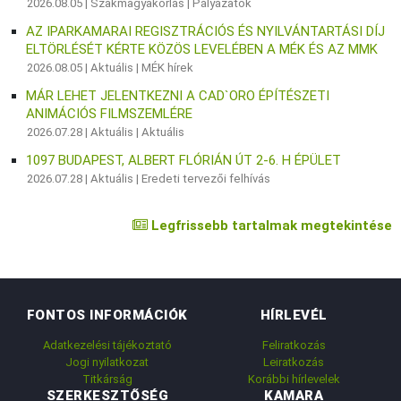
2026.08.05 |
Szakmagyakorlás
|
Pályázatok
AZ IPARKAMARAI REGISZTRÁCIÓS ÉS NYILVÁNTARTÁSI DÍJ
ELTÖRLÉSÉT KÉRTE KÖZÖS LEVELÉBEN A MÉK ÉS AZ MMK
2026.08.05 |
Aktuális
|
MÉK hírek
MÁR LEHET JELENTKEZNI A CAD`ORO ÉPÍTÉSZETI
ANIMÁCIÓS FILMSZEMLÉRE
2026.07.28 |
Aktuális
|
Aktuális
1097 BUDAPEST, ALBERT FLÓRIÁN ÚT 2-6. H ÉPÜLET
2026.07.28 |
Aktuális
|
Eredeti tervezői felhívás
Legfrissebb tartalmak megtekintése
FONTOS INFORMÁCIÓK
HÍRLEVÉL
Adatkezelési tájékoztató
Feliratkozás
Jogi nyilatkozat
Leiratkozás
Titkárság
Korábbi hírlevelek
SZERKESZTŐSÉG
KAMARA