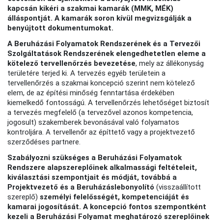
kapcsán kikéri a szakmai kamarák (MMK, MÉK)
álláspontját. A kamarák soron kívül megvizsgálják a
benyújtott dokumentumokat.
A Beruházási Folyamatok Rendszerének és a Tervezői
Szolgáltatások Rendszerének elengedhetetlen eleme a
kötelező tervellenőrzés bevezetése
, mely az állékonyság
területére terjed ki. A tervezés egyéb területein a
tervellenőrzés a szakmai koncepció szerint nem kötelező
elem, de az építési minőség fenntartása érdekében
kiemelkedő fontosságú. A tervellenőrzés lehetőséget biztosít
a tervezés megfelelő (a tervezővel azonos kompetencia,
jogosult) szakemberek bevonásával való folyamatos
kontroljára. A tervellenőr az építtető vagy a projektvezető
szerződéses partnere.
Szabályozni szükséges a Beruházási Folyamatok
Rendszere alapszereplőinek alkalmassági feltételeit,
kiválasztási szempontjait és módját, továbbá a
Projektvezető és a Beruházáslebonyolító
(visszaállított
szereplő)
személyi felelősségét, kompetenciáját és
kamarai jogosítását. A koncepció fontos szempontként
kezeli a Beruházási Folyamat meghatározó szereplőinek