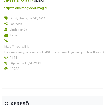
palyazatan-549917
oldalon
http://fiabcimagyarorszag.hu/
fiabci, sikerek, nívódíj, 2022
Facebook
Ulrich Tamás
E-mail
https://mek.hu/link-
Hatalmas_magyar_sikerek_a_FIABCI_Nemzetkozi_Ingatlanfejlesztesi_Nivodij_
1511
https://mek.hu/id-47133
19738
KERESŐ