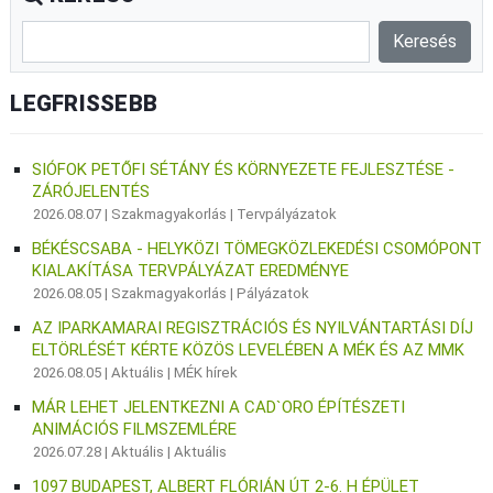
LEGFRISSEBB
SIÓFOK PETŐFI SÉTÁNY ÉS KÖRNYEZETE FEJLESZTÉSE -
ZÁRÓJELENTÉS
2026.08.07 |
Szakmagyakorlás
|
Tervpályázatok
BÉKÉSCSABA - HELYKÖZI TÖMEGKÖZLEKEDÉSI CSOMÓPONT
KIALAKÍTÁSA TERVPÁLYÁZAT EREDMÉNYE
2026.08.05 |
Szakmagyakorlás
|
Pályázatok
AZ IPARKAMARAI REGISZTRÁCIÓS ÉS NYILVÁNTARTÁSI DÍJ
ELTÖRLÉSÉT KÉRTE KÖZÖS LEVELÉBEN A MÉK ÉS AZ MMK
2026.08.05 |
Aktuális
|
MÉK hírek
MÁR LEHET JELENTKEZNI A CAD`ORO ÉPÍTÉSZETI
ANIMÁCIÓS FILMSZEMLÉRE
2026.07.28 |
Aktuális
|
Aktuális
1097 BUDAPEST, ALBERT FLÓRIÁN ÚT 2-6. H ÉPÜLET