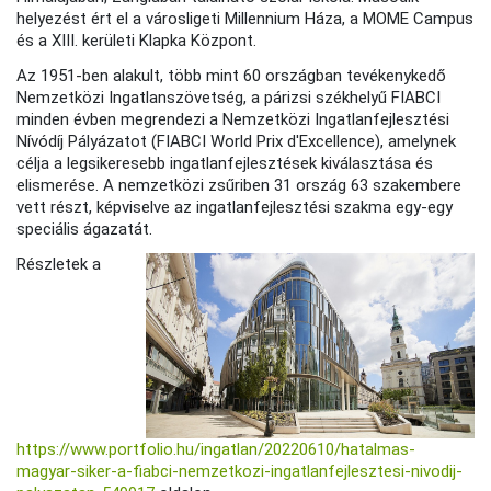
helyezést ért el a városligeti Millennium Háza, a MOME Campus
és a XIII. kerületi Klapka Központ.
Az 1951-ben alakult, több mint 60 országban tevékenykedő
Nemzetközi Ingatlanszövetség, a párizsi székhelyű FIABCI
minden évben megrendezi a Nemzetközi Ingatlanfejlesztési
Nívódíj Pályázatot (FIABCI World Prix d'Excellence), amelynek
célja a legsikeresebb ingatlanfejlesztések kiválasztása és
elismerése. A nemzetközi zsűriben 31 ország 63 szakembere
vett részt, képviselve az ingatlanfejlesztési szakma egy-egy
speciális ágazatát.
Részletek a
https://www.portfolio.hu/ingatlan/20220610/hatalmas-
magyar-siker-a-fiabci-nemzetkozi-ingatlanfejlesztesi-nivodij-