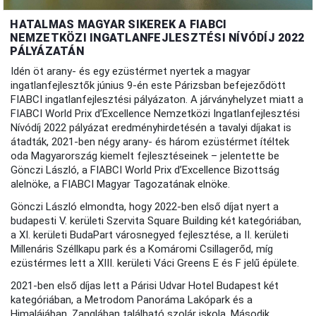
HATALMAS MAGYAR SIKEREK A FIABCI
NEMZETKÖZI INGATLANFEJLESZTÉSI NÍVÓDÍJ 2022
PÁLYÁZATÁN
Idén öt arany- és egy ezüstérmet nyertek a magyar
ingatlanfejlesztők június 9-én este Párizsban befejeződött
FIABCI ingatlanfejlesztési pályázaton. A járványhelyzet miatt a
FIABCI World Prix d’Excellence Nemzetközi Ingatlanfejlesztési
Nívódíj 2022 pályázat eredményhirdetésén a tavalyi díjakat is
átadták, 2021-ben négy arany- és három ezüstérmet ítéltek
oda Magyarország kiemelt fejlesztéseinek – jelentette be
Gönczi László, a FIABCI World Prix d’Excellence Bizottság
alelnöke, a FIABCI Magyar Tagozatának elnöke.
Gönczi László elmondta, hogy 2022-ben első díjat nyert a
budapesti V. kerületi Szervita Square Building két kategóriában,
a XI. kerületi BudaPart városnegyed fejlesztése, a II. kerületi
Millenáris Széllkapu park és a Komáromi Csillagerőd, míg
ezüstérmes lett a XIII. kerületi Váci Greens E és F jelű épülete.
2021-ben első díjas lett a Párisi Udvar Hotel Budapest két
kategóriában, a Metrodom Panoráma Lakópark és a
Himalájában, Zanglában található szolár iskola. Második