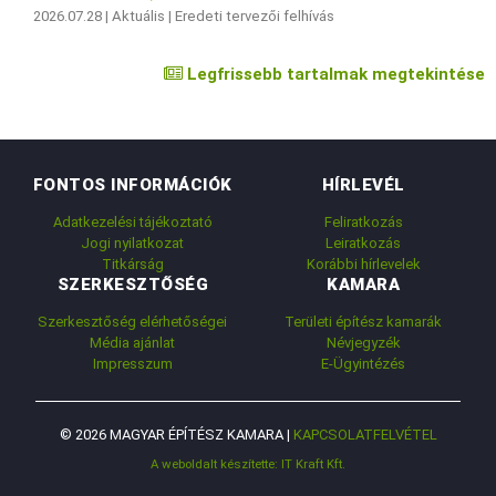
2026.07.28 |
Aktuális
|
Eredeti tervezői felhívás
Legfrissebb tartalmak megtekintése
FONTOS INFORMÁCIÓK
HÍRLEVÉL
Adatkezelési tájékoztató
Feliratkozás
Jogi nyilatkozat
Leiratkozás
Titkárság
Korábbi hírlevelek
SZERKESZTŐSÉG
KAMARA
Szerkesztőség elérhetőségei
Területi építész kamarák
Média ajánlat
Névjegyzék
Impresszum
E-Ügyintézés
© 2026 MAGYAR ÉPÍTÉSZ KAMARA |
KAPCSOLATFELVÉTEL
A weboldalt készítette: IT Kraft Kft.