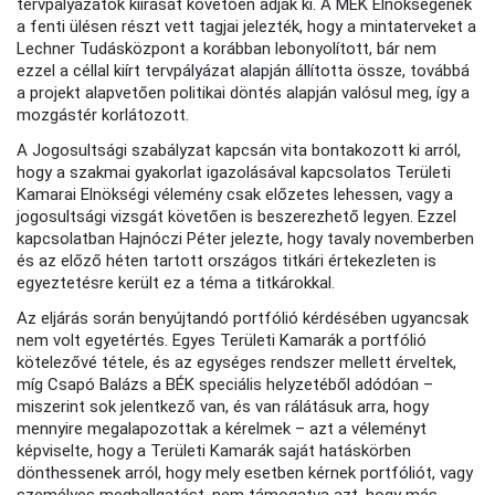
tervpályázatok kiírását követően adják ki. A MÉK Elnökségének
a fenti ülésen részt vett tagjai jelezték, hogy a mintaterveket a
Lechner Tudásközpont a korábban lebonyolított, bár nem
ezzel a céllal kiírt tervpályázat alapján állította össze, továbbá
a projekt alapvetően politikai döntés alapján valósul meg, így a
mozgástér korlátozott.
A Jogosultsági szabályzat kapcsán vita bontakozott ki arról,
hogy a szakmai gyakorlat igazolásával kapcsolatos Területi
Kamarai Elnökségi vélemény csak előzetes lehessen, vagy a
jogosultsági vizsgát követően is beszerezhető legyen. Ezzel
kapcsolatban Hajnóczi Péter jelezte, hogy tavaly novemberben
és az előző héten tartott országos titkári értekezleten is
egyeztetésre került ez a téma a titkárokkal.
Az eljárás során benyújtandó portfólió kérdésében ugyancsak
nem volt egyetértés. Egyes Területi Kamarák a portfólió
kötelezővé tétele, és az egységes rendszer mellett érveltek,
míg Csapó Balázs a BÉK speciális helyzetéből adódóan –
miszerint sok jelentkező van, és van rálátásuk arra, hogy
mennyire megalapozottak a kérelmek – azt a véleményt
képviselte, hogy a Területi Kamarák saját hatáskörben
dönthessenek arról, hogy mely esetben kérnek portfóliót, vagy
személyes meghallgatást, nem támogatva azt, hogy más