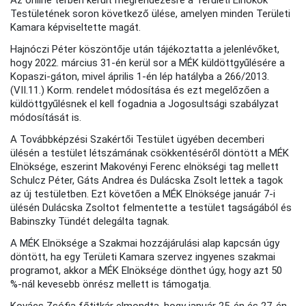
Testületének soron következő ülése, amelyen minden Területi
Kamara képviseltette magát.
Hajnóczi Péter köszöntője után tájékoztatta a jelenlévőket,
hogy 2022. március 31-én kerül sor a MÉK küldöttgyűlésére a
Kopaszi-gáton, mivel április 1-én lép hatályba a 266/2013.
(VII.11.) Korm. rendelet módosítása és ezt megelőzően a
küldöttgyűlésnek el kell fogadnia a Jogosultsági szabályzat
módosítását is.
A Továbbképzési Szakértői Testület ügyében decemberi
ülésén a testület létszámának csökkentéséről döntött a MÉK
Elnöksége, eszerint Makovényi Ferenc elnökségi tag mellett
Schulcz Péter, Gáts Andrea és Dulácska Zsolt lettek a tagok
az új testületben. Ezt követően a MÉK Elnöksége január 7-i
ülésén Dulácska Zsoltot felmentette a testület tagságából és
Babinszky Tündét delegálta tagnak.
A MÉK Elnöksége a Szakmai hozzájárulási alap kapcsán úgy
döntött, ha egy Területi Kamara szervez ingyenes szakmai
programot, akkor a MÉK Elnöksége dönthet úgy, hogy azt 50
%-nál kevesebb önrész mellett is támogatja.
Kovács Zsófia főtitkár elmondta, hogy január 25-én és 27-én