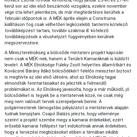
kerül sor az idei első beszámoló vizsgákra, ezekre november
vége óta lehet jelentkezni, de már meghirdetésre kerültek a
februári időpontok is. A MÉK április elején a Construma
kiállításon fog csak vélhetően legközelebb tantermi kötelező
továbbképzést tartani, további szakmai ill. kötelező
továbbképzések a vírushelyzet függvényében kerülnek
megszervezésre.
A Miniszterelnökség a bölcsőde mintaterv projekt kapcsán
nem csak a MÉK-nek, hanem a Területi Kamaráknak is küldött
levelet. A MÉK Elnöksége Füleky Zsolt helyettes államtitkárt és
Kovácsné Bárány Ildikó bölcsődékért felelős miniszteri biztost
is meghívta az idei első ülésére, ahol az Elnökség tagjai
elmondták fenntartásaikat és jelezték a felmerülő
problémákat is. Az Elnökség javasolta, hogy a már működő, jó
bölcsődéket is tegyék be a mintatervek közé, ne csak még
meg nem valósult tervek szerepeljenek benne. A
polgármesterek támogatási pályázatot a mintatervek alapján
tudnak benyújtani. Csapó Balázs jelezte, hogy véleménye
szerint a projekt szembe megy a kamarai érdekekkel, ezért
erősebb kamarai fellépést tart indokoltnak annak érdekében,
hogy a tervezési megbízásokat ebben a témában inkább