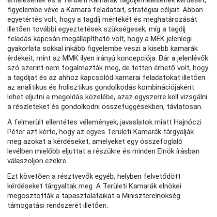
figyelembe véve a Kamara feladatait, stratégiai céljait. Abban
egyetértés volt, hogy a tagdíj mértékét és meghatározását
illetően további egyeztetések szükségesek, míg a tagdíj
feladás kapcsán megállapítható volt, hogy a MÉK jelenlegi
gyakorlata sokkal inkább figyelembe veszi a kisebb kamarák
érdekeit, mint az MMK ilyen irányú koncepciója. Bár a jelenlévők
szó szerint nem fogalmazták meg, de tetten érhető volt, hogy
a tagdíjat és az ahhoz kapcsolód kamarai feladatokat illetően
az analitikus és holisztikus gondolkodás kombinációjaként
lehet eljutni a megoldás közelébe, azaz egyszerre kell vizsgálni
a részleteket és gondolkodni összefüggésekben, távlatosan.
A felmerült ellentétes vélemények, javaslatok miatt Hajnóczi
Péter azt kérte, hogy az egyes Területi Kamarák tárgyalják
meg azokat a kérdéseket, amelyeket egy összefoglaló
levélben mielőbb eljuttat a részükre és minden Elnök írásban
válaszoljon ezekre.
Ezt követően a résztvevők egyéb, helyben felvetődött
kérdéseket tárgyaltak meg. A Területi Kamarák elnökei
megosztották a tapasztalataikat a Miniszterelnökség
támogatási rendszerét illetően.