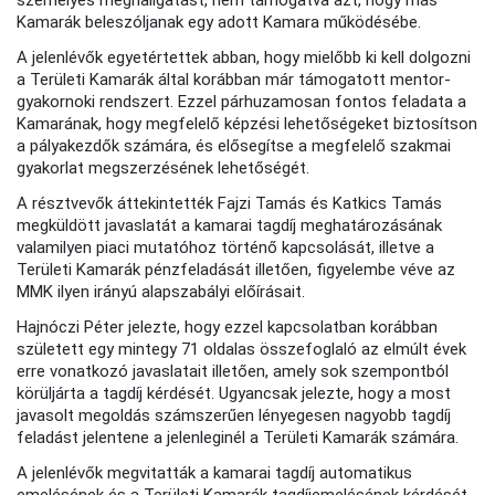
Kamarák beleszóljanak egy adott Kamara működésébe.
A jelenlévők egyetértettek abban, hogy mielőbb ki kell dolgozni
a Területi Kamarák által korábban már támogatott mentor-
gyakornoki rendszert. Ezzel párhuzamosan fontos feladata a
Kamarának, hogy megfelelő képzési lehetőségeket biztosítson
a pályakezdők számára, és elősegítse a megfelelő szakmai
gyakorlat megszerzésének lehetőségét.
A résztvevők áttekintették Fajzi Tamás és Katkics Tamás
megküldött javaslatát a kamarai tagdíj meghatározásának
valamilyen piaci mutatóhoz történő kapcsolását, illetve a
Területi Kamarák pénzfeladását illetően, figyelembe véve az
MMK ilyen irányú alapszabályi előírásait.
Hajnóczi Péter jelezte, hogy ezzel kapcsolatban korábban
született egy mintegy 71 oldalas összefoglaló az elmúlt évek
erre vonatkozó javaslatait illetően, amely sok szempontból
körüljárta a tagdíj kérdését. Ugyancsak jelezte, hogy a most
javasolt megoldás számszerűen lényegesen nagyobb tagdíj
feladást jelentene a jelenleginél a Területi Kamarák számára.
A jelenlévők megvitatták a kamarai tagdíj automatikus
emelésének és a Területi Kamarák tagdíjemelésének kérdését,