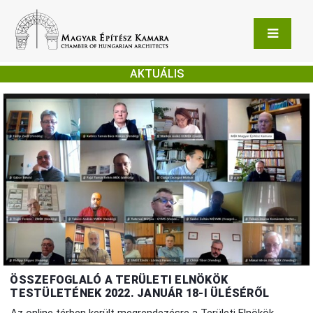
AKTUÁLIS
ÖSSZEFOGLALÓ A TERÜLETI ELNÖKÖK
TESTÜLETÉNEK 2022. JANUÁR 18-I ÜLÉSÉRŐL
Az online térben került megrendezésre a Területi Elnökök