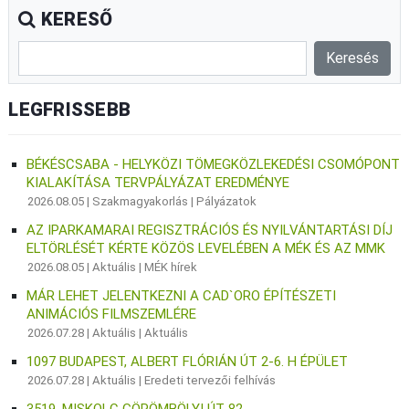
KERESŐ
LEGFRISSEBB
BÉKÉSCSABA - HELYKÖZI TÖMEGKÖZLEKEDÉSI CSOMÓPONT
KIALAKÍTÁSA TERVPÁLYÁZAT EREDMÉNYE
2026.08.05 |
Szakmagyakorlás
|
Pályázatok
AZ IPARKAMARAI REGISZTRÁCIÓS ÉS NYILVÁNTARTÁSI DÍJ
ELTÖRLÉSÉT KÉRTE KÖZÖS LEVELÉBEN A MÉK ÉS AZ MMK
2026.08.05 |
Aktuális
|
MÉK hírek
MÁR LEHET JELENTKEZNI A CAD`ORO ÉPÍTÉSZETI
ANIMÁCIÓS FILMSZEMLÉRE
2026.07.28 |
Aktuális
|
Aktuális
1097 BUDAPEST, ALBERT FLÓRIÁN ÚT 2-6. H ÉPÜLET
2026.07.28 |
Aktuális
|
Eredeti tervezői felhívás
3519, MISKOLC GÖRÖMBÖLYI ÚT 82