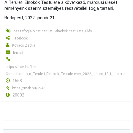
A Területi Elnökök Testülete a következő, márciusi ülését
reményeink szerint személyes részvétellel fogja tartani.
Budapest, 2022. január 21.
összefoglaló, tet, területi, elnökök, testülete, ülés
Facebook
Kovács Zsófia
E-mail
https://mek.hu/link-
Osszefoglalo_a_Teruleti_Elnokok_Testuletenek_2022_januar_18_i_uleserol
1658
https://mek.hu/id-46880
20002