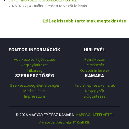
2026.07.27 |
Aktuális
|
Eredeti tervezői felhívás
Legfrissebb tartalmak megtekintése
FONTOS INFORMÁCIÓK
HÍRLEVÉL
Adatkezelési tájékoztató
Feliratkozás
Jogi nyilatkozat
Leiratkozás
Titkárság
Korábbi hírlevelek
SZERKESZTŐSÉG
KAMARA
Szerkesztőség elérhetőségei
Területi építész kamarák
Média ajánlat
Névjegyzék
Impresszum
E-Ügyintézés
© 2026 MAGYAR ÉPÍTÉSZ KAMARA |
KAPCSOLATFELVÉTEL
A weboldalt készítette: IT Kraft Kft.