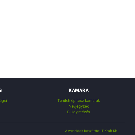
G
KAMARA
égei
Területi építész kamarák
Névjegyzék
E-Ügyintézés
A weboldalt készítette: IT Kraft Kft.