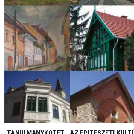
TANULMÁNYKÖTET - AZ ÉPÍTÉSZETI KULTÚ