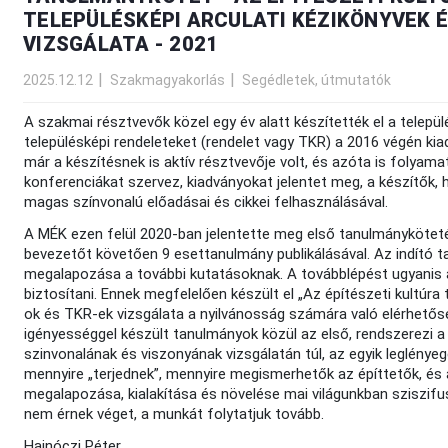
TELEPÜLÉSKÉPI ARCULATI KÉZIKÖNYVEK É
VIZSGÁLATA - 2021
2025.12.12
Szakmagyakorlás
Segédletek, útmutatók
A szakmai résztvevők közel egy év alatt készítették el a települ
településképi rendeleteket (rendelet vagy TKR) a 2016 végén k
már a készítésnek is aktív résztvevője volt, és azóta is folya
konferenciákat szervez, kiadványokat jelentet meg, a készítők
magas színvonalú előadásai és cikkei felhasználásával.
A MÉK ezen felül 2020-ban jelentette meg első tanulmányköteté
bevezetőt követően 9 esettanulmány publikálásával. Az indító tan
megalapozása a további kutatásoknak. A továbblépést ugyanis a 
biztosítani. Ennek megfelelően készült el „Az építészeti kultúr
ok és TKR-ek vizsgálata a nyilvánosság számára való elérhető
igényességgel készült tanulmányok közül az első, rendszerezi 
szinvonalának és viszonyának vizsgálatán túl, az egyik leglényeg
mennyire „terjednek”, mennyire megismerhetők az építtetők, és a
megalapozása, kialakítása és növelése mai világunkban sziszifu
nem érnek véget, a munkát folytatjuk tovább.
Hajnóczi Péter