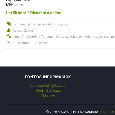
MÉK elnök
Letölthető /
Olvasható online
tanulmánykötet, építészeti, kultúra, tak
Kovács Zsófia
https://mek.hu/link-Tanulmanykotet_az_epiteszeti_kultura_terjesztesene
https://mek.hu/id-46659
FONTOS INFORMÁCIÓK
Adatkezelési tájékoztató
Jogi nyilatkozat
Titkárság
© 2026 MAGYAR ÉPÍTÉSZ KAMARA |
KAPCSOL