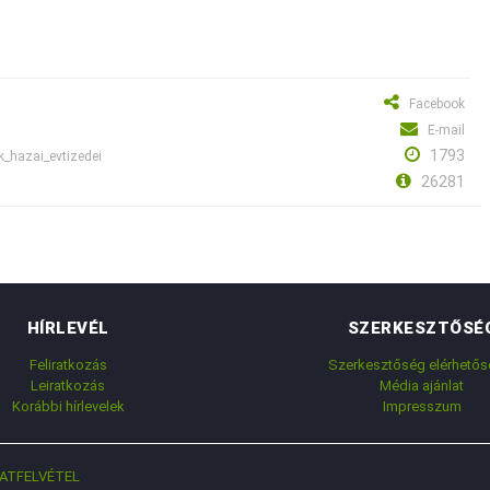
Facebook
E-mail
1793
k_hazai_evtizedei
26281
HÍRLEVÉL
SZERKESZTŐSÉ
Feliratkozás
Szerkesztőség elérhetős
Leiratkozás
Média ajánlat
Korábbi hírlevelek
Impresszum
ATFELVÉTEL