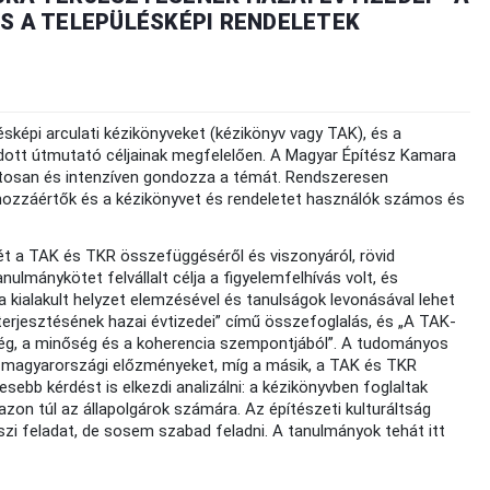
S A TELEPÜLÉSKÉPI RENDELETEK
ésképi arculati kézikönyveket (kézikönyv vagy TAK), és a
iadott útmutató céljainak megfelelően. A Magyar Építész Kamara
matosan és intenzíven gondozza a témát. Rendszeresen
, hozzáértők és a kézikönyvet és rendeletet használók számos és
t a TAK és TKR összefüggéséről és viszonyáról, rövid
ulmánykötet felvállalt célja a figyelemfelhívás volt, és
kialakult helyzet elemzésével és tanulságok levonásával lehet
a terjesztésének hazai évtizedei” című összefoglalás, és „A TAK-
ség, a minőség és a koherencia szempontjából”. A tudományos
a magyarországi előzményeket, míg a másik, a TAK és TKR
esebb kérdést is elkezdi analizálni: a kézikönyvben foglaltak
zon túl az állapolgárok számára. Az építészeti kulturáltság
szi feladat, de sosem szabad feladni. A tanulmányok tehát itt