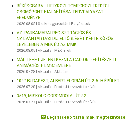
BÉKÉSCSABA - HELYKÖZI TÖMEGKÖZLEKEDÉSI
CSOMÓPONT KIALAKÍTÁSA TERVPÁLYÁZAT
EREDMÉNYE
2026.08.05 |
Szakmagyakorlás
|
Pályázatok
AZ IPARKAMARAI REGISZTRÁCIÓS ÉS
NYILVÁNTARTÁSI DÍJ ELTÖRLÉSÉT KÉRTE KÖZÖS
LEVELÉBEN A MÉK ÉS AZ MMK
2026.08.05 |
Aktuális
|
MÉK hírek
MÁR LEHET JELENTKEZNI A CAD`ORO ÉPÍTÉSZETI
ANIMÁCIÓS FILMSZEMLÉRE
2026.07.28 |
Aktuális
|
Aktuális
1097 BUDAPEST, ALBERT FLÓRIÁN ÚT 2-6. H ÉPÜLET
2026.07.28 |
Aktuális
|
Eredeti tervezői felhívás
3519, MISKOLC GÖRÖMBÖLYI ÚT 82
2026.07.27 |
Aktuális
|
Eredeti tervezői felhívás
Legfrissebb tartalmak megtekintése