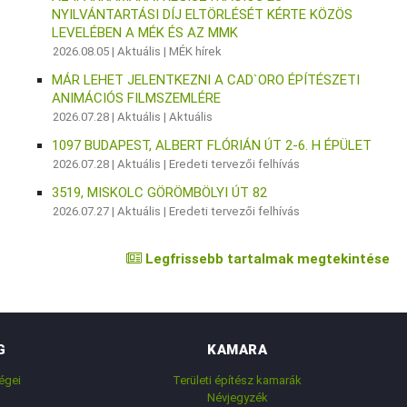
NYILVÁNTARTÁSI DÍJ ELTÖRLÉSÉT KÉRTE KÖZÖS
LEVELÉBEN A MÉK ÉS AZ MMK
2026.08.05 |
Aktuális
|
MÉK hírek
MÁR LEHET JELENTKEZNI A CAD`ORO ÉPÍTÉSZETI
ANIMÁCIÓS FILMSZEMLÉRE
2026.07.28 |
Aktuális
|
Aktuális
1097 BUDAPEST, ALBERT FLÓRIÁN ÚT 2-6. H ÉPÜLET
2026.07.28 |
Aktuális
|
Eredeti tervezői felhívás
3519, MISKOLC GÖRÖMBÖLYI ÚT 82
2026.07.27 |
Aktuális
|
Eredeti tervezői felhívás
Legfrissebb tartalmak megtekintése
G
KAMARA
égei
Területi építész kamarák
Névjegyzék