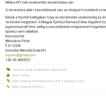
Milano Kft-nek rendezetlen elszámolása van.
A tervezésre aláírt szerződésünk van, az elvégzett munkáról a megr
Kérjük a tisztelt kollégákat, hogy az elszámolás rendezéséig az éri
tervezési megbízást. A Magyar Építész Kamara Etikai-fegyelmi Sza
jogviszonya áll fenn, addig a szerződésben megnevezett ingatlan
építész nem vállalhat.
Köszönettel:
Mészáros Péter
É 01-6328
Domober Mérnöki Iroda Kft.
mpterv@gmail.com
+36-30-4069221
kamarai, tagok, közleménye, vértessomló,
Ulrich Tamás
https://mek.hu/link-Vertessomlo_606_5_helyrajzi_szam
https://mek.hu/id-47823