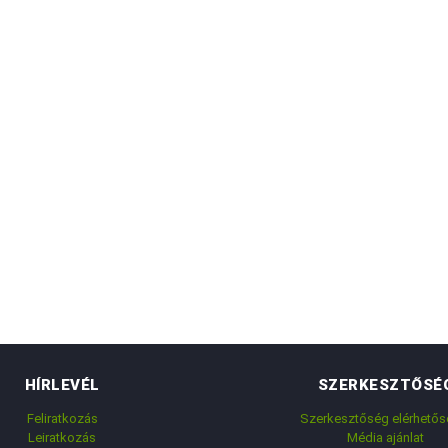
HÍRLEVÉL
SZERKESZTŐSÉ
Feliratkozás
Szerkesztőség elérhetős
Leiratkozás
Média ajánlat