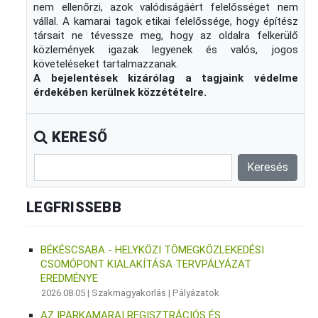
nem ellenőrzi, azok valódiságáért felelősséget nem
vállal. A kamarai tagok etikai felelőssége, hogy építész
társait ne tévessze meg, hogy az oldalra felkerülő
közlemények igazak legyenek és valós, jogos
követeléseket tartalmazzanak.
A bejelentések kizárólag a tagjaink védelme
érdekében kerülnek közzétételre.
KERESŐ
LEGFRISSEBB
BÉKÉSCSABA - HELYKÖZI TÖMEGKÖZLEKEDÉSI
CSOMÓPONT KIALAKÍTÁSA TERVPÁLYÁZAT
EREDMÉNYE
2026.08.05 |
Szakmagyakorlás
|
Pályázatok
AZ IPARKAMARAI REGISZTRÁCIÓS ÉS