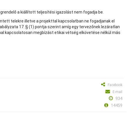
endelő a kiállított teljesítési igazolást nem fogadja be.
ntett telekre illetve a projekttal kapcsolatban ne fogadjanak el
bályzata 17. § (1) pontja szerint amíg egy tervezőnek lezáratlan
nal kapcsolatosan megbízást etikai vétség elkövetése nélkül más
Facebook
E-mail
934
14459