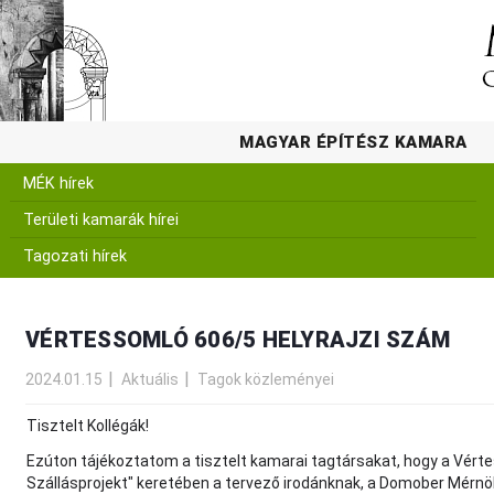
MAGYAR ÉPÍTÉSZ KAMARA
MÉK hírek
Területi kamarák hírei
Tagozati hírek
VÉRTESSOMLÓ 606/5 HELYRAJZI SZÁM
2024.01.15
Aktuális
Tagok közleményei
Tisztelt Kollégák!
Ezúton tájékoztatom a tisztelt kamarai tagtársakat, hogy a Vérte
Szállásprojekt" keretében a tervező irodánknak, a Domober Mérnök