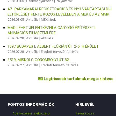
2026.08.05 |
Szakmagyakorlás
|
Pályázatok
AZ IPARKAMARAI REGISZTRÁCIÓS ÉS NYILVÁNTARTÁSI DÍJ
ELTÖRLÉSÉT KÉRTE KÖZÖS LEVELÉBEN A MÉK ÉS AZ MMK
2026.08.05 |
Aktuális
|
MÉK hírek
MÁR LEHET JELENTKEZNI A CAD`ORO ÉPÍTÉSZETI
ANIMÁCIÓS FILMSZEMLÉRE
2026.07.28 |
Aktuális
|
Aktuális
1097 BUDAPEST, ALBERT FLÓRIÁN ÚT 2-6. H ÉPÜLET
2026.07.28 |
Aktuális
|
Eredeti tervezői felhívás
3519, MISKOLC GÖRÖMBÖLYI ÚT 82
2026.07.27 |
Aktuális
|
Eredeti tervezői felhívás
Legfrissebb tartalmak megtekintése
FONTOS INFORMÁCIÓK
HÍRLEVÉL
Adatkezelési tájékoztató
Feliratkozás