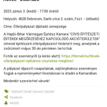
2025. június 3. (kedd) - 17:00 órától
Helyszín: 4028 Debrecen, Sarló utca 3. szám, Fszt. - (előadó)
Címe: Ötletpályázat díjátadó ünnepsége
A Hajdú-Bihar Vármegyei Építész Kamara "CÍVIS ÉPÍTÉSZETI
ÉRTÉKEK MEGŐRZÉSÉHEZ KAPCSOLÓDÓ AKCIÓTERÜLETEK"
címmel építészeti ötletpályázatot hirdetett meg, amelynek a
zsűrizését május 30-án pénteken tartottuk.
Fotók az eseményről (a leírás alatt):
https://hbmek.hu/hbvek-
otletpalyazat-nyilvanos-zsurizese-meghivo/
A pályázat díjazott csapatainak, sajtónyilvános eseményen
fogjuk a nyereményeket hivatalosan is átadni a Kamarában.
Mindenkit szeretettel várunk!
'díjátadó','hbvék','kamara','területi'
Facebook
HBVÉK