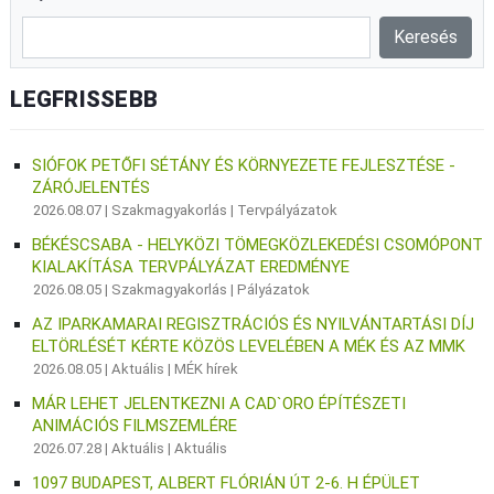
LEGFRISSEBB
SIÓFOK PETŐFI SÉTÁNY ÉS KÖRNYEZETE FEJLESZTÉSE -
ZÁRÓJELENTÉS
2026.08.07 |
Szakmagyakorlás
|
Tervpályázatok
BÉKÉSCSABA - HELYKÖZI TÖMEGKÖZLEKEDÉSI CSOMÓPONT
KIALAKÍTÁSA TERVPÁLYÁZAT EREDMÉNYE
2026.08.05 |
Szakmagyakorlás
|
Pályázatok
AZ IPARKAMARAI REGISZTRÁCIÓS ÉS NYILVÁNTARTÁSI DÍJ
ELTÖRLÉSÉT KÉRTE KÖZÖS LEVELÉBEN A MÉK ÉS AZ MMK
2026.08.05 |
Aktuális
|
MÉK hírek
MÁR LEHET JELENTKEZNI A CAD`ORO ÉPÍTÉSZETI
ANIMÁCIÓS FILMSZEMLÉRE
2026.07.28 |
Aktuális
|
Aktuális
1097 BUDAPEST, ALBERT FLÓRIÁN ÚT 2-6. H ÉPÜLET