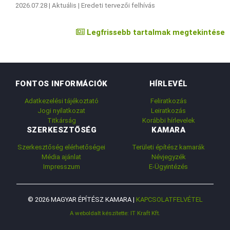
2026.07.28 |
Aktuális
|
Eredeti tervezői felhívás
Legfrissebb tartalmak megtekintése
FONTOS INFORMÁCIÓK
HÍRLEVÉL
Adatkezelési tájékoztató
Feliratkozás
Jogi nyilatkozat
Leiratkozás
Titkárság
Korábbi hírlevelek
SZERKESZTŐSÉG
KAMARA
Szerkesztőség elérhetőségei
Területi építész kamarák
Média ajánlat
Névjegyzék
Impresszum
E-Ügyintézés
© 2026 MAGYAR ÉPÍTÉSZ KAMARA |
KAPCSOLATFELVÉTEL
A weboldalt készítette: IT Kraft Kft.