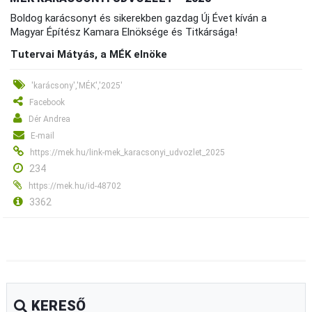
Boldog karácsonyt és sikerekben gazdag Új Évet kíván a
Magyar Építész Kamara Elnöksége és Titkársága!
Tutervai Mátyás, a MÉK elnöke
'karácsony','MÉK','2025'
Facebook
Dér Andrea
E-mail
https://mek.hu/link-mek_karacsonyi_udvozlet_2025
234
https://mek.hu/id-48702
3362
KERESŐ