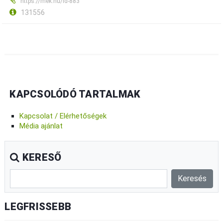
https://mek.hu/id-883
131556
KAPCSOLÓDÓ TARTALMAK
Kapcsolat / Elérhetőségek
Média ajánlat
KERESŐ
LEGFRISSEBB