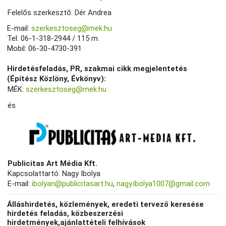
Felelős szerkesztő: Dér Andrea
E-mail:
szerkesztoseg@mek.hu
Tel: 06-1-318-2944 / 115 m.
Mobil: 06-30-4730-391
Hirdetésfeladás, PR, szakmai cikk megjelentetés
(Építész Közlöny, Évkönyv):
MÉK:
szerkesztoseg@mek.hu
és
Publicitas Art Média Kft.
Kapcsolattartó: Nagy Ibolya
E-mail:
ibolyan@publicitasart.hu
,
nagy.ibolya1007@gmail.com
Álláshirdetés, közlemények, eredeti tervező keresése
hirdetés feladás, közbeszerzési
hirdetmények,ajánlattételi felhívások