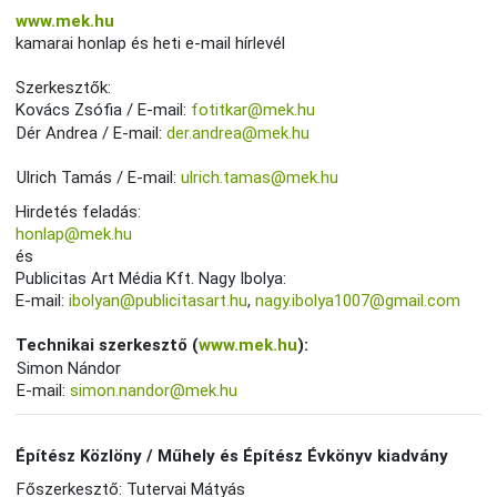
www.mek.hu
kamarai honlap és heti e-mail hírlevél
Szerkesztők:
Kovács Zsófia / E-mail:
fotitkar@mek.hu
Dér Andrea / E-mail:
der.andrea@mek.hu
Ulrich Tamás / E-mail:
ulrich.tamas@mek.hu
Hirdetés feladás:
honlap@mek.hu
és
Publicitas Art Média Kft. Nagy Ibolya:
E-mail:
ibolyan@publicitasart.hu
,
nagy.ibolya1007@gmail.com
Technikai szerkesztő (
www.mek.hu
):
Simon Nándor
E-mail:
simon.nandor@mek.hu
Építész Közlöny / Műhely és Építész Évkönyv kiadvány
Főszerkesztő: Tutervai Mátyás