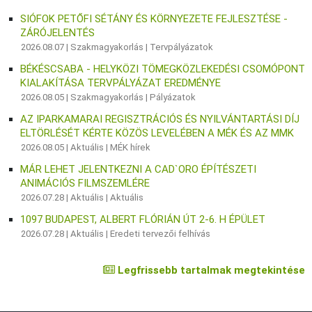
SIÓFOK PETŐFI SÉTÁNY ÉS KÖRNYEZETE FEJLESZTÉSE -
ZÁRÓJELENTÉS
2026.08.07 |
Szakmagyakorlás
|
Tervpályázatok
BÉKÉSCSABA - HELYKÖZI TÖMEGKÖZLEKEDÉSI CSOMÓPONT
KIALAKÍTÁSA TERVPÁLYÁZAT EREDMÉNYE
2026.08.05 |
Szakmagyakorlás
|
Pályázatok
AZ IPARKAMARAI REGISZTRÁCIÓS ÉS NYILVÁNTARTÁSI DÍJ
ELTÖRLÉSÉT KÉRTE KÖZÖS LEVELÉBEN A MÉK ÉS AZ MMK
2026.08.05 |
Aktuális
|
MÉK hírek
MÁR LEHET JELENTKEZNI A CAD`ORO ÉPÍTÉSZETI
ANIMÁCIÓS FILMSZEMLÉRE
2026.07.28 |
Aktuális
|
Aktuális
1097 BUDAPEST, ALBERT FLÓRIÁN ÚT 2-6. H ÉPÜLET
2026.07.28 |
Aktuális
|
Eredeti tervezői felhívás
Legfrissebb tartalmak megtekintése