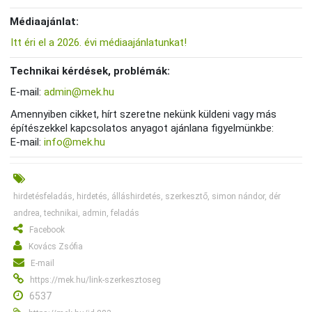
Médiaajánlat:
Itt éri el a 2026. évi médiaajánlatunkat!
Technikai kérdések, problémák:
E-mail:
admin@mek.hu
Amennyiben cikket, hírt szeretne nekünk küldeni vagy más
építészekkel kapcsolatos anyagot ajánlana figyelmünkbe:
E-mail:
info@mek.hu
hirdetésfeladás, hirdetés, álláshirdetés, szerkesztő, simon nándor, dér
andrea, technikai, admin, feladás
Facebook
Kovács Zsófia
E-mail
https://mek.hu/link-szerkesztoseg
6537