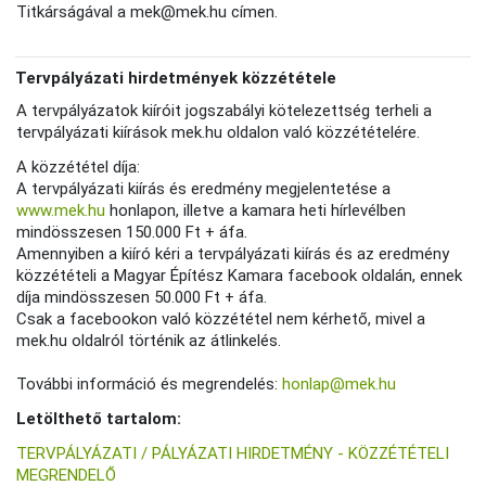
Titkárságával a mek@mek.hu címen.
Tervpályázati hirdetmények közzététele
A tervpályázatok kiíróit jogszabályi kötelezettség terheli a
tervpályázati kiírások mek.hu oldalon való közzétételére.
A közzététel díja:
A tervpályázati kiírás és eredmény megjelentetése a
www.mek.hu
honlapon, illetve a kamara heti hírlevélben
mindösszesen 150.000 Ft + áfa.
Amennyiben a kiíró kéri a tervpályázati kiírás és az eredmény
közzétételi a Magyar Építész Kamara facebook oldalán, ennek
díja mindösszesen 50.000 Ft + áfa.
Csak a facebookon való közzététel nem kérhető, mivel a
mek.hu oldalról történik az átlinkelés.
További információ és megrendelés:
honlap@mek.hu
Letölthető tartalom:
TERVPÁLYÁZATI / PÁLYÁZATI HIRDETMÉNY - KÖZZÉTÉTELI
MEGRENDELŐ