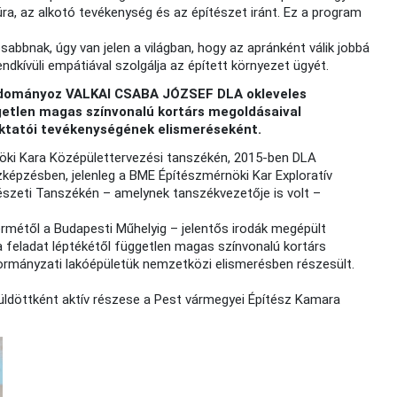
túra, az alkotó tevékenység és az építészet iránt. Ez a program
sabbnak, úgy van jelen a világban, hogy az apránként válik jobbá
 rendkívüli empátiával szolgálja az épített környezet ügyét.
adományoz VALKAI CSABA JÓZSEF DLA okleveles
getlen magas színvonalú kortárs megoldásaival
oktatói tevékenységének elismeréseként.
öki Kara Középülettervezési tanszékén, 2015-ben DLA
szképzésben, jelenleg a BME Építészmérnöki Kar Exploratív
észeti Tanszékén – amelynek tanszékvezetője is volt –
métől a Budapesti Műhelyig – jelentős irodák megépült
 feladat léptékétől független magas színvonalú kortárs
kormányzati lakóépületük nemzetközi elismerésben részesült.
 küldöttként aktív részese a Pest vármegyei Építész Kamara