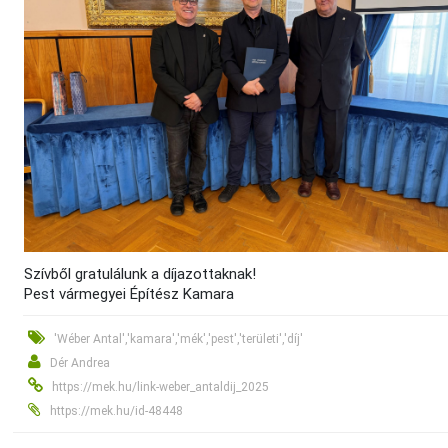
Szívből gratulálunk a díjazottaknak!
Pest vármegyei Építész Kamara
'Wéber Antal','kamara','mék','pest','területi','díj'
Dér Andrea
https://mek.hu/link-weber_antaldij_2025
https://mek.hu/id-48448