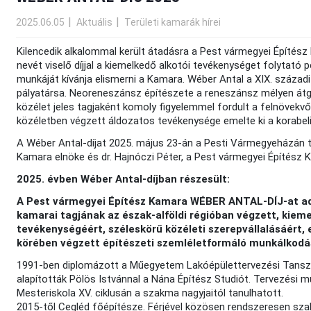
2025.06.05
Aktuális
Területi kamarák hírei
Kilencedik alkalommal került átadásra a Pest vármegyei Építész
nevét viselő díjjal a kiemelkedő alkotói tevékenységet folytat
munkáját kívánja elismerni a Kamara. Wéber Antal a XIX. száza
pályatársa. Neoreneszánsz építészete a reneszánsz mélyen átg
közélet jeles tagjaként komoly figyelemmel fordult a felnövek
közéletben végzett áldozatos tevékenysége emelte ki a korabeli
A Wéber Antal-díjat 2025. május 23-án a Pesti Vármegyeházán ta
Kamara elnöke és dr. Hajnóczi Péter, a Pest vármegyei Építész 
2025. évben Wéber Antal-díjban részesült:
A Pest vármegyei Építész Kamara WÉBER ANTAL-DÍJ-at a
kamarai tagjának az észak-alföldi régióban végzett, kiem
tevékenységéért, széleskörű közéleti szerepvállalásáért,
körében végzett építészeti szemléletformáló munkálkodá
1991-ben diplomázott a Műegyetem Lakóépülettervezési Tanszé
alapították Pölös Istvánnal a Nána Építész Studiót. Tervezési m
Mesteriskola XV. ciklusán a szakma nagyjaitól tanulhatott.
2015-től Cegléd főépítésze. Férjével közösen rendszeresen sza