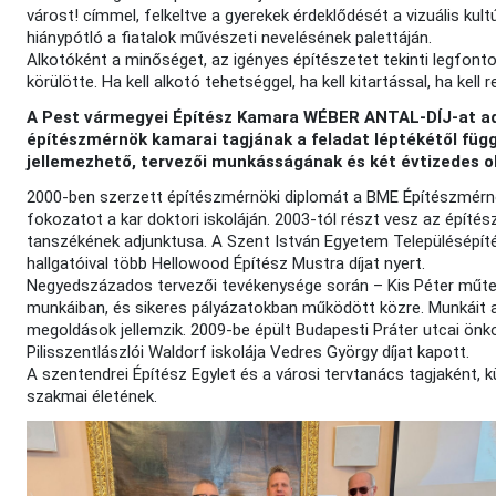
várost! címmel, felkeltve a gyerekek érdeklődését a vizuális kul
hiánypótló a fiatalok művészeti nevelésének palettáján.
Alkotóként a minőséget, az igényes építészetet tekinti legfonto
körülötte. Ha kell alkotó tehetséggel, ha kell kitartással, ha kell
A Pest vármegyei Építész Kamara WÉBER ANTAL-DÍJ-at 
építészmérnök kamarai tagjának a feladat léptékétől füg
jellemezhető, tervezői munkásságának és két évtizedes 
2000-ben szerzett építészmérnöki diplomát a BME Építészmérn
fokozatot a kar doktori iskoláján. 2003-tól részt vesz az építé
tanszékének adjunktusa. A Szent István Egyetem Településépít
hallgatóival több Hellowood Építész Mustra díjat nyert.
Negyedszázados tervezői tevékenysége során – Kis Péter műter
munkáiban, és sikeres pályázatokban működött közre. Munkáit a
megoldások jellemzik. 2009-be épült Budapesti Práter utcai ön
Pilisszentlászlói Waldorf iskolája Vedres György díjat kapott.
A szentendrei Építész Egylet és a városi tervtanács tagjaként,
szakmai életének.