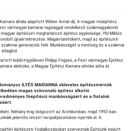
 Kamara általa alapított Wéber Antal-díj. A magyar műépítész
ó pest vármegyei kamarai tagsággal rendelkező szakmagyakorló
di magyar építészet meghatározó építész egyénisége, Ybl Miklós
ondolt újraértelmezése. Magántanítóként, majd az építészeti
vő szakmai generációk felé. Munkásságát a minőség és a szakmai
 átlagból.
rtott küldöttgyűlésen Philipp Frigyes, a Pest vármegyei Építész
Kamara alelnöke, a Magyar Építész Kamara elnöke adta át.
dományoz ILYÉS MARIANNA okleveles építészmérnök
elkedően magas színvonalú építész alkotói
 eredményes főépítészi munkásságáért és a fiatalok
sáért.
kén. Néhány évig dolgozott az Archikonban, majd 1993-ban
unkáik jelentős részét tervpályázatokon nyerték el. A
badtéri építészeti foglalkozásokat szerveznek Építsünk együtt