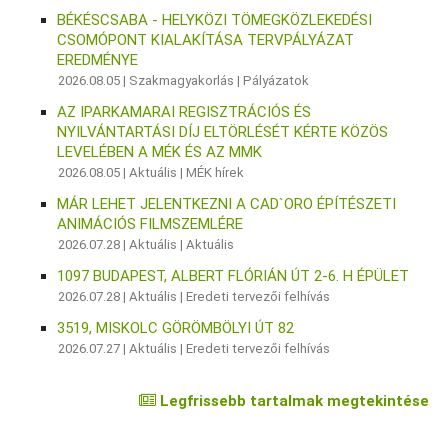
BÉKÉSCSABA - HELYKÖZI TÖMEGKÖZLEKEDÉSI
CSOMÓPONT KIALAKÍTÁSA TERVPÁLYÁZAT
EREDMÉNYE
2026.08.05 |
Szakmagyakorlás
|
Pályázatok
AZ IPARKAMARAI REGISZTRÁCIÓS ÉS
NYILVÁNTARTÁSI DÍJ ELTÖRLÉSÉT KÉRTE KÖZÖS
LEVELÉBEN A MÉK ÉS AZ MMK
2026.08.05 |
Aktuális
|
MÉK hírek
MÁR LEHET JELENTKEZNI A CAD`ORO ÉPÍTÉSZETI
ANIMÁCIÓS FILMSZEMLÉRE
2026.07.28 |
Aktuális
|
Aktuális
1097 BUDAPEST, ALBERT FLÓRIÁN ÚT 2-6. H ÉPÜLET
2026.07.28 |
Aktuális
|
Eredeti tervezői felhívás
3519, MISKOLC GÖRÖMBÖLYI ÚT 82
2026.07.27 |
Aktuális
|
Eredeti tervezői felhívás
Legfrissebb tartalmak megtekintése