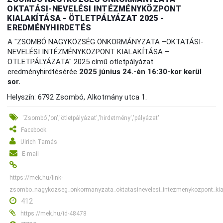
OKTATÁSI-NEVELÉSI INTÉZMÉNYKÖZPONT
KIALAKÍTÁSA - ÖTLETPÁLYÁZAT 2025 -
EREDMÉNYHIRDETÉS
A "ZSOMBÓ NAGYKÖZSÉG ÖNKORMÁNYZATA –OKTATÁSI-
NEVELÉSI INTÉZMÉNYKÖZPONT KIALAKÍTÁSA –
ÖTLETPÁLYÁZATA" 2025 című ötletpályázat
eredményhirdtésérée
2025 június 24.-én 16:30-kor kerül
sor.
Helyszín: 6792 Zsombó, Alkotmány utca 1.
'Zsombó','on','ötletpályázat','hirdetmény','pályázat'
Facebook
Ulrich Tamás
E-mail
https://mek.hu/link-
zsombo_nagykozseg_onkormanyzata_oktatasinevelesi_intezmenykozpont_kial
412
https://mek.hu/id-48478