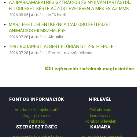
AZ IPARKAMARAI REGISZTRÁCIÓS ÉS NYILVÁNTARTÁSI DÍJ
ELTÖRLÉSÉT KÉRTE KÖZÖS LEVELÉBEN A MÉK ÉS AZ MMK
2026.08.05 |
Aktuális
|
MÉK hírek
MÁR LEHET JELENTKEZNI A CAD`ORO ÉPÍTÉSZETI
ANIMÁCIÓS FILMSZEMLÉRE
2026.07.28 |
Aktuális
|
Aktuális
1097 BUDAPEST, ALBERT FLÓRIÁN ÚT 2-6. H ÉPÜLET
2026.07.28 |
Aktuális
|
Eredeti tervezői felhívás
Legfrissebb tartalmak megtekintése
FONTOS INFORMÁCIÓK
HÍRLEVÉL
Adatkezelési tájékoztató
Feliratkozás
Jogi nyilatkozat
Leiratkozás
Titkárság
Korábbi hírlevelek
SZERKESZTŐSÉG
KAMARA