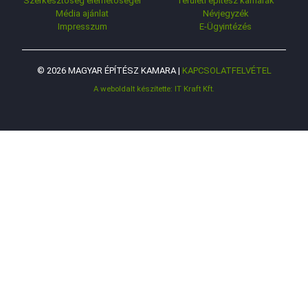
Szerkesztőség elérhetőségei
Területi építész kamarák
Média ajánlat
Névjegyzék
Impresszum
E-Ügyintézés
© 2026 MAGYAR ÉPÍTÉSZ KAMARA |
KAPCSOLATFELVÉTEL
A weboldalt készítette: IT Kraft Kft.