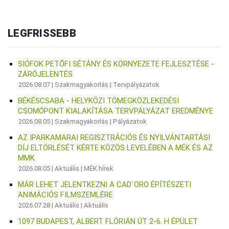
LEGFRISSEBB
SIÓFOK PETŐFI SÉTÁNY ÉS KÖRNYEZETE FEJLESZTÉSE -
ZÁRÓJELENTÉS
2026.08.07 |
Szakmagyakorlás
|
Tervpályázatok
BÉKÉSCSABA - HELYKÖZI TÖMEGKÖZLEKEDÉSI
CSOMÓPONT KIALAKÍTÁSA TERVPÁLYÁZAT EREDMÉNYE
2026.08.05 |
Szakmagyakorlás
|
Pályázatok
AZ IPARKAMARAI REGISZTRÁCIÓS ÉS NYILVÁNTARTÁSI
DÍJ ELTÖRLÉSÉT KÉRTE KÖZÖS LEVELÉBEN A MÉK ÉS AZ
MMK
2026.08.05 |
Aktuális
|
MÉK hírek
MÁR LEHET JELENTKEZNI A CAD`ORO ÉPÍTÉSZETI
ANIMÁCIÓS FILMSZEMLÉRE
2026.07.28 |
Aktuális
|
Aktuális
1097 BUDAPEST, ALBERT FLÓRIÁN ÚT 2-6. H ÉPÜLET