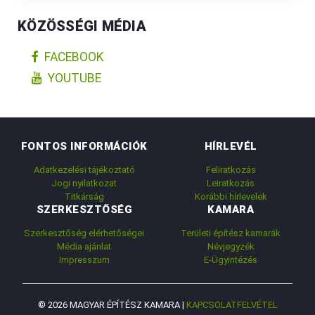
KÖZÖSSÉGI MÉDIA
FACEBOOK
YOUTUBE
FONTOS INFORMÁCIÓK
HÍRLEVÉL
Adatkezelési tájékoztató
Feliratkozás
Jogi nyilatkozat
Leiratkozás
Titkárság
Korábbi hírlevelek
SZERKESZTŐSÉG
KAMARA
Szerkesztőség elérhetőségei
Területi építész kamarák
Média ajánlat
Névjegyzék
Impresszum
E-Ügyintézés
© 2026 MAGYAR ÉPÍTÉSZ KAMARA |
KAPCSOLATFELVÉTEL