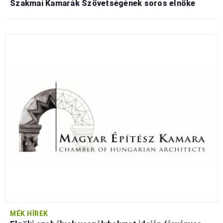
Szakmai Kamarák Szövetségének soros elnöke
MÉK HÍREK