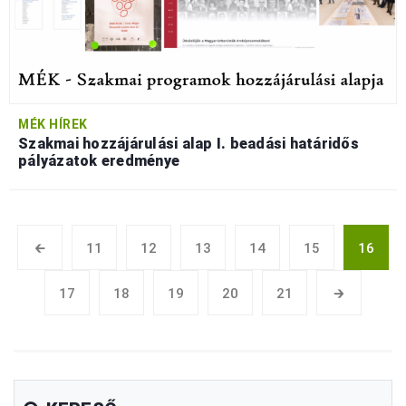
MÉK HÍREK
Szakmai hozzájárulási alap I. beadási határidős
pályázatok eredménye
🡰
11
12
13
14
15
16
17
18
19
20
21
🡲