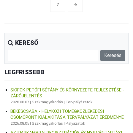
7
🡲
KERESŐ
LEGFRISSEBB
SIÓFOK PETŐFI SÉTÁNY ÉS KÖRNYEZETE FEJLESZTÉSE -
ZÁRÓJELENTÉS
2026.08.07 |
Szakmagyakorlás
|
Tervpályázatok
BÉKÉSCSABA - HELYKÖZI TÖMEGKÖZLEKEDÉSI
CSOMÓPONT KIALAKÍTÁSA TERVPÁLYÁZAT EREDMÉNYE
2026.08.05 |
Szakmagyakorlás
|
Pályázatok
AZ IPARKAMARAI REGISZTRÁCIÓS ÉS NYILVÁNTARTÁSI