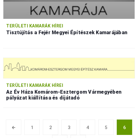
TERÜLETI KAMARÁK HÍREI
Tisztújítás a Fejér Megyei Építészek Kamarájában
TERÜLETI KAMARÁK HÍREI
Az Év Háza Komárom-Esztergom Vármegyében
pályázat kiállítása és díjátadó
🡰
1
2
3
4
5
6