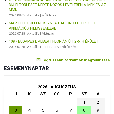
DÍJ ELTÖRLÉSÉT KÉRTE KÖZÖS LEVELÉBEN A MÉK ÉS AZ
MMK
2026.08.05 |
Aktuális
|
MÉK hírek
MÁR LEHET JELENTKEZNI A CAD`ORO ÉPÍTÉSZETI
ANIMÁCIÓS FILMSZEMLÉRE
2026.07.28 |
Aktuális
|
Aktuális
1097 BUDAPEST, ALBERT FLÓRIÁN ÚT 2-6. H ÉPÜLET
2026.07.28 |
Aktuális
|
Eredeti tervezői felhívás
Legfrissebb tartalmak megtekintése
ESEMÉNYNAPTÁR
←
→
2026 - AUGUSZTUS
H
K
SZ
CS
P
SZ
V
1
2
3
4
5
6
7
8
9