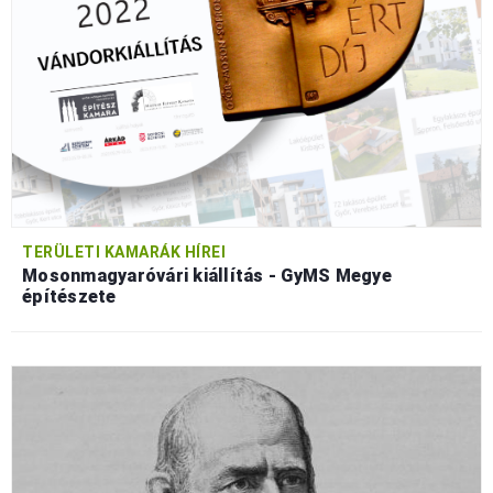
TERÜLETI KAMARÁK HÍREI
Mosonmagyaróvári kiállítás - GyMS Megye
építészete