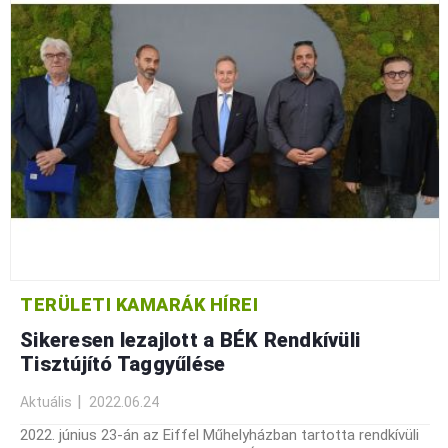
TERÜLETI KAMARÁK HÍREI
Sikeresen lezajlott a BÉK Rendkívüli
Tisztújító Taggyűlése
Aktuális
2022.06.24
2022. június 23-án az Eiffel Műhelyházban tartotta rendkívüli