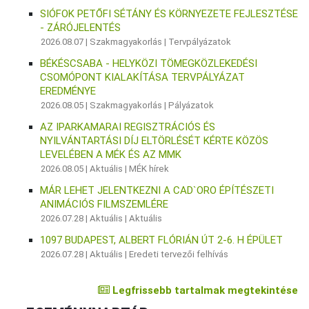
SIÓFOK PETŐFI SÉTÁNY ÉS KÖRNYEZETE FEJLESZTÉSE
- ZÁRÓJELENTÉS
2026.08.07 |
Szakmagyakorlás
|
Tervpályázatok
BÉKÉSCSABA - HELYKÖZI TÖMEGKÖZLEKEDÉSI
CSOMÓPONT KIALAKÍTÁSA TERVPÁLYÁZAT
EREDMÉNYE
2026.08.05 |
Szakmagyakorlás
|
Pályázatok
AZ IPARKAMARAI REGISZTRÁCIÓS ÉS
NYILVÁNTARTÁSI DÍJ ELTÖRLÉSÉT KÉRTE KÖZÖS
LEVELÉBEN A MÉK ÉS AZ MMK
2026.08.05 |
Aktuális
|
MÉK hírek
MÁR LEHET JELENTKEZNI A CAD`ORO ÉPÍTÉSZETI
ANIMÁCIÓS FILMSZEMLÉRE
2026.07.28 |
Aktuális
|
Aktuális
1097 BUDAPEST, ALBERT FLÓRIÁN ÚT 2-6. H ÉPÜLET
2026.07.28 |
Aktuális
|
Eredeti tervezői felhívás
Legfrissebb tartalmak megtekintése