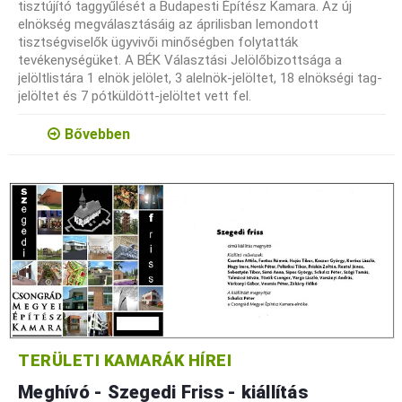
tisztújító taggyűlését a Budapesti Építész Kamara. Az új
elnökség megválasztásáig az áprilisban lemondott
tisztségviselők ügyvivői minőségben folytatták
tevékenységüket. A BÉK Választási Jelölőbizottsága a
jelöltlistára 1 elnök jelölet, 3 alelnök-jelöltet, 18 elnökségi tag-
jelöltet és 7 pótküldött-jelöltet vett fel.
Bővebben
TERÜLETI KAMARÁK HÍREI
Meghívó - Szegedi Friss - kiállítás