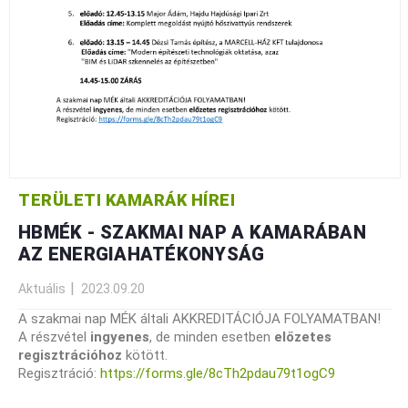
TERÜLETI KAMARÁK HÍREI
HBMÉK - SZAKMAI NAP A KAMARÁBAN
AZ ENERGIAHATÉKONYSÁG
Aktuális
2023.09.20
A szakmai nap MÉK általi AKKREDITÁCIÓJA FOLYAMATBAN!
A részvétel
ingyenes
, de minden esetben
előzetes
regisztrációhoz
kötött.
Regisztráció:
https://forms.gle/8cTh2pdau79t1ogC9