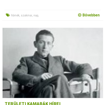
Bővebben
hbmék, szakmai, nap,
TERÜLETI KAMARÁK HÍREI