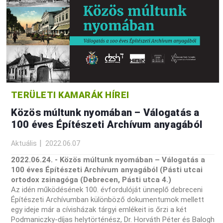
TERÜLETI KAMARÁK HÍREI
Közös múltunk nyomában – Válogatás a
100 éves Építészeti Archívum anyagából
Aktuális
2022.06.07
2022.06.24. - Közös múltunk nyomában – Válogatás a
100 éves Építészeti Archívum anyagából (Pásti utcai
ortodox zsinagóga (Debrecen, Pásti utca 4.)
Az idén működésének 100. évfordulóját ünneplő debreceni
Építészeti Archívumban különböző dokumentumok mellett
egy ideje már a cívisházak tárgyi emlékeit is őrzi a két
Podmaniczky-díjas helytörténész, Dr. Horváth Péter és Balogh