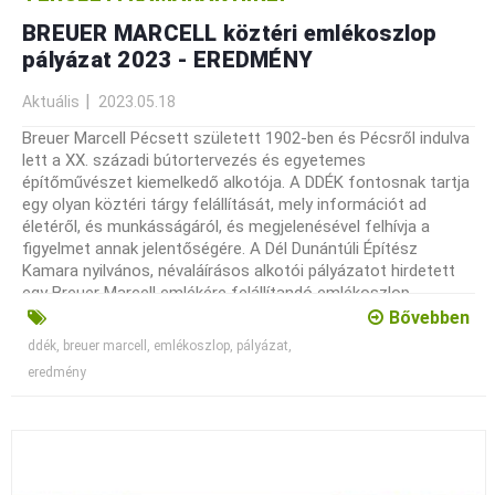
BREUER MARCELL köztéri emlékoszlop
pályázat 2023 - EREDMÉNY
Aktuális
2023.05.18
Breuer Marcell Pécsett született 1902-ben és Pécsről indulva
lett a XX. századi bútortervezés és egyetemes
építőművészet kiemelkedő alkotója. A DDÉK fontosnak tartja
egy olyan köztéri tárgy felállítását, mely információt ad
életéről, és munkásságáról, és megjelenésével felhívja a
figyelmet annak jelentőségére. A Dél Dunántúli Építész
Kamara nyilvános, névaláírásos alkotói pályázatot hirdetett
egy Breuer Marcell emlékére felállítandó emlékoszlop
tervezésére.
Bővebben
ddék, breuer marcell, emlékoszlop, pályázat,
eredmény