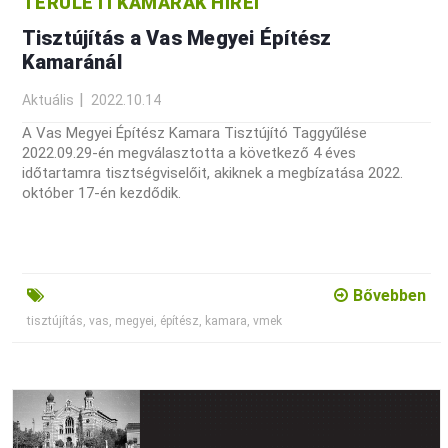
TERÜLETI KAMARÁK HÍREI
Tisztújítás a Vas Megyei Építész
Kamaránál
Aktuális
2022.10.14
A Vas Megyei Építész Kamara Tisztújító Taggyűlése
2022.09.29-én megválasztotta a következő 4 éves
időtartamra tisztségviselőit, akiknek a megbízatása 2022.
október 17-én kezdődik.
Bővebben
tisztújítás, vas, megyei, építész, kamara, vmek