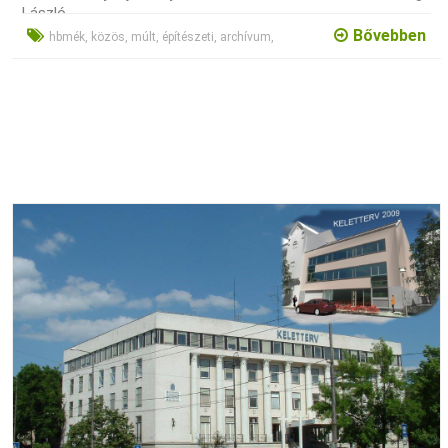
László.
Bővebben
hbmék, közös, múlt, építészeti, archívum,