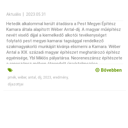
Aktuális
2023.05.31
Hetedik alkalommal került átadásra a Pest Megyei Építész
Kamara általa alapított Wéber Antal-díj. A magyar műépítész
nevét viselő díjjal a kiemelkedő alkotói tevékenységet
folytató pest megyei kamarai tagsággal rendelkező
szakmagyakorló munkáját kívánja elismerni a Kamara. Wéber
Antal a XIX. századi magyar építészet meghatározó építész
egyénisége, Ybl Miklós pályatársa. Neoreneszánsz építészete
a reneszánsz mélyen átgondolt újraértelmezése.
Magántanítóként, majd az építészeti közélet jeles tagjaként
Bővebben
komoly figyelemmel fordult a felnövekvő szakmai generációk
pmék, wéber, antal, díj, 2023, eredmény,
felé. Munkásságát a minőség és a szakmai közéletben
díjazottjai
végzett áldozatos tevékenysége emelte ki a korabeli átlagból.