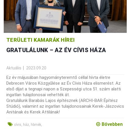
TERÜLETI KAMARÁK HÍREI
GRATULÁLUNK – AZ ÉV CÍVIS HÁZA
Aktuális
2023.09.20
Ez év májusában hagyományteremtő céllal hívta életre
Debrecen Város Közgyűlése az Év Cívis Háza elismerést. Az
első díjat a tegnapi napon a Szepességi utca 51. szám alatti
ingatlan tulajdonosai vehették át.
Gratulálunk Barabás Lajos építésznek (ARCHI-BAR Építész
Stúdió), valamint az ingatlan tulajdonosainak Kerek-Jászovics
Anitának és Kerek Attilának!
Bővebben
cívis, ház, hbmék,