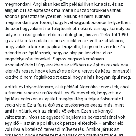
megmondani. Angliában készült például ilyen kutatás, és az
alapján ott az építészek ma már a buszsofőrökkel vannak
azonos presztízshelyzetben. Nálunk én nem tudnám
megmondani pontosan, hogy kivel vagyunk azonos helyzetben,
de azért egyvalamit ne felejtsünk el, nekünk van egy komoly és
súlyos örökségünk is ebben a dologban, hiszen 1945-től 1990-
ig az akkori társadalmi rendszerünkben az volt az általános,
hogy valaki a kockás papírra lerajzolta, hogy mit szeretne és
odaadta az építésznek, hogy az alapján készítse el az
engedélyezési terveket. Sajnos nagyon keményen
szocializálódott úgy ezekben az időkben az építészeknek egy
jelentős része, hogy elkészítette így a tervet és kész, onnantól
kezdve ő nem foglalkozott azzal, hogy a ház hogyan épül meg.
Voltak évfolyamtársaim, akik például Algériába terveztek, ahol
a francia rendszer működött, és ők mesélték, hogy ott az
építész egészen az épület megépültéig a teljes folyamatot
végig vitte. Ez a fajta építész tevékenység egész más, mint
ami itt nálunk volt az elmúlt 45 évben. Ezen se könnyű
változtatni. Most az egyszerű bejelentés bevezetésénél volt
egy idő – aztán a politikusok persze eltörölték – amikor elő
volt írva a kötelező tervezői művezetés. Amikor jártuk az
országot, hogy szervezett előadásokon magyarázzuk el az