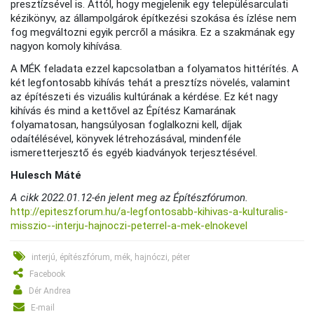
presztízsével is. Attól, hogy megjelenik egy településarculati
kézikönyv, az állampolgárok építkezési szokása és ízlése nem
fog megváltozni egyik percről a másikra. Ez a szakmának egy
nagyon komoly kihívása.
A MÉK feladata ezzel kapcsolatban a folyamatos hittérítés. A
két legfontosabb kihívás tehát a presztízs növelés, valamint
az építészeti és vizuális kultúrának a kérdése. Ez két nagy
kihívás és mind a kettővel az Építész Kamarának
folyamatosan, hangsúlyosan foglalkozni kell, díjak
odaítélésével, könyvek létrehozásával, mindenféle
ismeretterjesztő és egyéb kiadványok terjesztésével.
Hulesch Máté
A cikk 2022.01.12-én jelent meg az Építészfórumon.
http://epiteszforum.hu/a-legfontosabb-kihivas-a-kulturalis-
misszio--interju-hajnoczi-peterrel-a-mek-elnokevel
interjú, építészfórum, mék, hajnóczi, péter
Facebook
Dér Andrea
E-mail