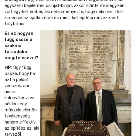
egyszerű bejelentés csínját-bínját, akkor szinte mindegyiken
volt egy-két ember, aki nehezményezte, hogy neki miért kell
kimennie az építkezésre és miért kell építési művezetést
folytatnia.
És ez hogyan
függ össze a
szakma
társadalmi
megítélésével?
HP:
Úgy függ
össze, hogy ha
azt a példát
vesszük, ahol
nincs
különválasztva
például egy
műszaki ellenőri
tevékenység,
hanem effektív
az építész az, aki
tervezői