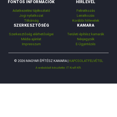
FONTOS INFORMÁCIÓK
HÍRLEVÉL
Adatkezelési tájékoztató
Feliratkozás
Jogi nyilatkozat
Leiratkozás
Titkárság
Korábbi hírlevelek
SZERKESZTŐSÉG
KAMARA
Szerkesztőség elérhetőségei
Területi építész kamarák
Média ajánlat
Névjegyzék
Impresszum
E-Ügyintézés
© 2026 MAGYAR ÉPÍTÉSZ KAMARA |
KAPCSOLATFELVÉTEL
A weboldalt készítette: IT Kraft Kft.