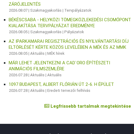
ZÁRÓJELENTÉS
2026.08.07 |
Szakmagyakorlás
|
Tervpályázatok
BÉKÉSCSABA - HELYKÖZI TÖMEGKÖZLEKEDÉSI CSOMÓPONT
KIALAKÍTÁSA TERVPÁLYÁZAT EREDMÉNYE
2026.08.05 |
Szakmagyakorlás
|
Pályázatok
AZ IPARKAMARAI REGISZTRÁCIÓS ÉS NYILVÁNTARTÁSI DÍJ
ELTÖRLÉSÉT KÉRTE KÖZÖS LEVELÉBEN A MÉK ÉS AZ MMK
2026.08.05 |
Aktuális
|
MÉK hírek
MÁR LEHET JELENTKEZNI A CAD`ORO ÉPÍTÉSZETI
ANIMÁCIÓS FILMSZEMLÉRE
2026.07.28 |
Aktuális
|
Aktuális
1097 BUDAPEST, ALBERT FLÓRIÁN ÚT 2-6. H ÉPÜLET
2026.07.28 |
Aktuális
|
Eredeti tervezői felhívás
Legfrissebb tartalmak megtekintése