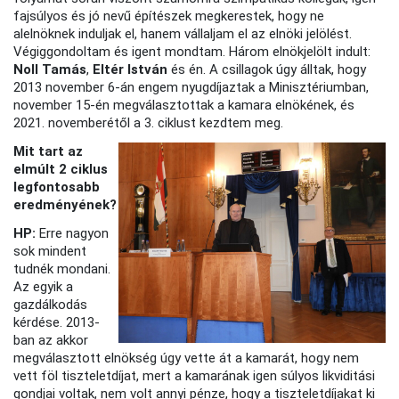
fajsúlyos és jó nevű építészek megkerestek, hogy ne
alelnöknek induljak el, hanem vállaljam el az elnöki jelölést.
Végiggondoltam és igent mondtam. Három elnökjelölt indult:
Noll Tamás
,
Eltér István
és én. A csillagok úgy álltak, hogy
2013 november 6-án engem nyugdíjaztak a Minisztériumban,
november 15-én megválasztottak a kamara elnökének, és
2021. novemberétől a 3. ciklust kezdtem meg.
Mit tart az
elmúlt 2 ciklus
legfontosabb
eredményének?
HP:
Erre nagyon
sok mindent
tudnék mondani.
Az egyik a
gazdálkodás
kérdése. 2013-
ban az akkor
megválasztott elnökség úgy vette át a kamarát, hogy nem
vett föl tiszteletdíjat, mert a kamarának igen súlyos likviditási
gondjai voltak, nem volt annyi pénze, hogy a tiszteletdíjakat ki