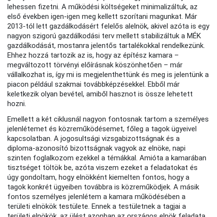
lehessen fizetni. A működési költségeket minimalizáltuk, az
első években igen-igen meg kellett szorítani magunkat. Már
2013-tól lett gazdálkodásért felelős alelnök, akivel azóta is egy
nagyon szigorú gazdálkodási terv mellett stabilizáltuk a MÉK
gazdálkodását, mostanra jelentős tartalékokkal rendelkezünk.
Ehhez hozzá tartozik az is, hogy az építész kamara –
megváltozott törvényi előírásnak köszönhetően – már
vállalkozhat is, így mi is megjelenthettünk és meg is jelentünk a
piacon például szakmai továbbképzésekkel. Ebből már
keletkezik olyan bevétel, amiből hasznot is össze lehetett
hozni.
Emellett a két ciklusnál nagyon fontosnak tartom a személyes
jelenlétemet és közreműködésemet, főleg a tagok ügyeivel
kapcsolatban. A jogosultsági vizsgabizottságnak és a
diploma-azonosító bizottságnak vagyok az elnöke, napi
szinten foglalkozom ezekkel a témákkal. Amióta a kamarában
tisztséget töltök be, azóta viszem ezeket a feladatokat és
úgy gondoltam, hogy elnökként kiemelten fontos, hogy a
tagok konkrét ügyeiben továbbra is közreműködjek. A másik
fontos személyes jelenlétem a kamara működésében a
területi elnökök testülete. Ennek a testületnek a tagjai a
területi elnökök, az ülést azonban az országos elnök feladata