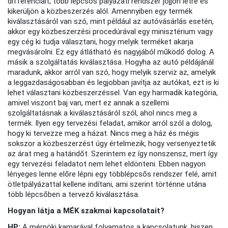
differenciált, több lépcsős pályázati rendszer jöjjön létre és
kikerüljön a közbeszerzés alól. Amennyiben egy termék
kiválasztásáról van szó, mint például az autóvásárlás esetén,
akkor egy közbeszerzési procedúrával egy minisztérium vagy
egy cég ki tudja választani, hogy melyik terméket akarja
megvásárolni. Ez egy átlátható és nagyjából működő dolog. A
másik a szolgáltatás kiválasztása. Hogyha az autó példájánál
maradunk, akkor arról van szó, hogy melyik szerviz az, amelyik
a leggazdaságosabban és legjobban javítja az autókat, ezt is ki
lehet választani közbeszerzéssel. Van egy harmadik kategória,
amivel viszont baj van, mert ez annak a szellemi
szolgáltatásnak a kiválasztásáról szól, ahol nincs meg a
termék. Ilyen egy tervezési feladat, amikor arról szól a dolog,
hogy ki tervezze meg a házat. Nincs meg a ház és mégis
sokszor a közbeszerzést úgy értelmezik, hogy versenyeztetik
az árat meg a határidőt. Szerintem ez így nonszensz, mert így
egy tervezési feladatot nem lehet eldönteni. Ebben nagyon
lényeges lenne előre lépni egy többlépcsős rendszer felé, amit
ötletpályázattal kellene indítani, ami szerint történne utána
több lépcsőben a tervező kiválasztása.
Hogyan látja a MÉK szakmai kapcsolatait?
HP:
A mérnöki kamarával folyamatos a kapcsolatunk, hiszen