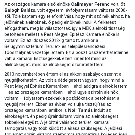
Az országos kamara első elnöke
Callmeyer Ferenc
volt, őt
Balogh Balázs
, volt egyetemi évfolyamtásam váltotta 2000-
től. Tőle kaptam egy telefonhívást, hogy mit szólnék ahhoz, ha
jelölnének alelnöknek, ő pedig elnöknek indul. A felkérést
elfogadtam, meg is választottak, így a MÉK alelnöki tisztség
betöltése mellett a Pest Megyei Építész Kamara elnöke is
voltam. Ez az időszak 2012-ig tartott, amikor a
Belügyminisztérium Terület- és településrendezési
főosztálynak vezetője lettem. Ez a poszt összeférhetetlenné
vált a kamarai tisztségekkel, ezért innentől mind az
alelnökséget, mind az elnökséget szüneteltettem.
2013 novemberében értem el az akkori szabályok szerint a
nyugdíjkorhatárt. Az volt a dédelgetett vágyam, hogy mind a
Pest Megyei Építész Kamarában – ahol addigra alelnök lettem
– és az országos kamarában – ahol ugye szintén alelnök
voltam – folytatom ezeknek a pozícióknak a betöltését a
nyugdíj mellett. Ebben az évben volt újra tisztújítás az
országos kamarában, amikor is
Noll Tamás
indult az
elnökségért, én pedig újraindultam volna az alelnökségért
többekkel együtt. A jelöltté váláshoz területi kamarai
támogatás vagy több küldött aláírása szükséges. A jelölési
folyamat során viszont számomra szimpatikus kollégák, igen