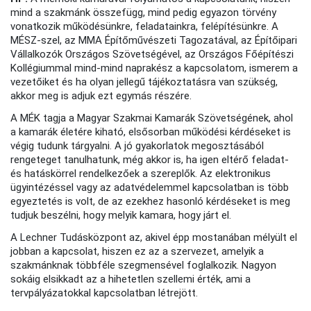
mind a szakmánk összefügg, mind pedig egyazon törvény
vonatkozik működésünkre, feladatainkra, felépítésünkre. A
MÉSZ-szel, az MMA Építőművészeti Tagozatával, az Építőipari
Vállalkozók Országos Szövetségével, az Országos Főépítészi
Kollégiummal mind-mind naprakész a kapcsolatom, ismerem a
vezetőiket és ha olyan jellegű tájékoztatásra van szükség,
akkor meg is adjuk ezt egymás részére.
A MÉK tagja a Magyar Szakmai Kamarák Szövetségének, ahol
a kamarák életére kiható, elsősorban működési kérdéseket is
végig tudunk tárgyalni. A jó gyakorlatok megosztásából
rengeteget tanulhatunk, még akkor is, ha igen eltérő feladat-
és hatáskörrel rendelkezőek a szereplők. Az elektronikus
ügyintézéssel vagy az adatvédelemmel kapcsolatban is több
egyeztetés is volt, de az ezekhez hasonló kérdéseket is meg
tudjuk beszélni, hogy melyik kamara, hogy járt el.
A Lechner Tudásközpont az, akivel épp mostanában mélyült el
jobban a kapcsolat, hiszen ez az a szervezet, amelyik a
szakmánknak többféle szegmensével foglalkozik. Nagyon
sokáig elsikkadt az a hihetetlen szellemi érték, ami a
tervpályázatokkal kapcsolatban létrejött.