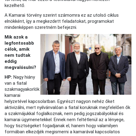
kezelhető.
A Kamarai törvény szerint számomra ez az utolsó ciklus
elnökként, így a megkezdett feladatokat, programokat
mindenképpen szeretném befejezni.
Mik azok a
legfontosabb
célok, amik
nem tudtak
eddig
megvalósulni?
HP:
Nagy hiány
van a fiatal
szakmagyakorlók
kamarai
helyzetével kapcsolatban. Egyrészt nagyon nehéz őket
aktivizálni, mert nyilvánvalóan a fiatal koruknak megfelelően ők
a szakmájukkal foglalkoznak, nem pedig jogszabályokkal és
kamarai ügymenetekkel. Ennek nem feltétlenül az a lényege,
hogy tisztségeket fogadjanak el, hanem hogy valamilyen
formában elkezdjék megismerni a kamarával kapcsolatos