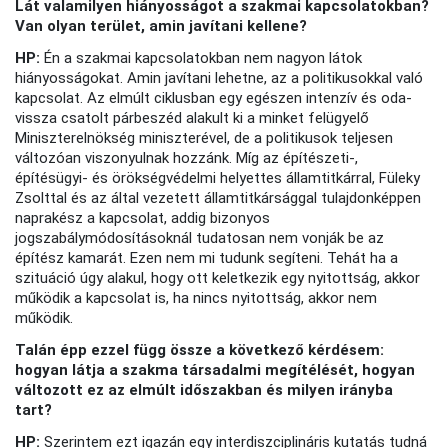
Lát valamilyen hiányosságot a szakmai kapcsolatokban?
Van olyan terület, amin javítani kellene?
HP:
Én a szakmai kapcsolatokban nem nagyon látok
hiányosságokat. Amin javítani lehetne, az a politikusokkal való
kapcsolat. Az elmúlt ciklusban egy egészen intenzív és oda-
vissza csatolt párbeszéd alakult ki a minket felügyelő
Miniszterelnökség miniszterével, de a politikusok teljesen
változóan viszonyulnak hozzánk. Míg az építészeti-,
építésügyi- és örökségvédelmi helyettes államtitkárral, Füleky
Zsolttal és az által vezetett államtitkársággal tulajdonképpen
naprakész a kapcsolat, addig bizonyos
jogszabálymódosításoknál tudatosan nem vonják be az
építész kamarát. Ezen nem mi tudunk segíteni. Tehát ha a
szituáció úgy alakul, hogy ott keletkezik egy nyitottság, akkor
működik a kapcsolat is, ha nincs nyitottság, akkor nem
működik.
Talán épp ezzel függ össze a következő kérdésem:
hogyan látja a szakma társadalmi megítélését, hogyan
változott ez az elmúlt időszakban és milyen irányba
tart?
HP:
Szerintem ezt igazán egy interdiszciplináris kutatás tudná