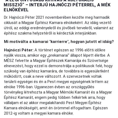
MISSZIÓ” – INTERJÚ HAJNÓCZI PÉTERREL, A MÉK
ELNÖKÉVEL
Dr. Hajnóczi Péter 2021 novemberében kezdte meg harmadik
ciklusát a Magyar Építész Kamara elnökeként. Az idáig vezető
útról, az eddigi eredményekről és jövőbeli tervekről, valamint az
építész szakma helyzetéről is kérdeztük interjúnkban.
Mi motiválta a kamarai "karrierre", hogyan jutott el idáig?
Hajnóczi Péter:
A történet egészen az 1996 előtti időkre
nyúlik vissza, amikor egy „prekamarai" állapot lépett életbe. A
MÉSZ felvette a Magyar Építészek Kamarája és Szövetsége
elnevezést, hogy ezzel is demonstrálja a politikusok felé, hogy
szükség van építész kamarára, de továbbra is egyesületként
működött, csak a neve változott. A szervezetnek voltak
területi egységei és én a Pest megyei egységének lettem az
elnöke 1996-ban. Ugyanezen évben az országgyűlés
törvényileg létrehozta a Magyar Mérnöki Kamarát és a Magyar
Építész Kamarát, engem pedig többen felkértek arra, hogy
vállaljam el az akkor megalakítandó Pest Megyei Építész
Kamara elnökségét, amit én örömmel elfogadtam. Egészen
2012-ig voltam a megyei kamara elnöke.