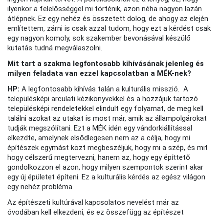
ilyenkor a felelősséggel mi történik, azon néha nagyon lazán
átlépnek. Ez egy nehéz és összetett dolog, de ahogy az elején
említettem, zárni is csak azzal tudom, hogy ezt a kérdést csak
egy nagyon komoly, sok szakember bevonásával készülő
kutatás tudná megválaszolni.
Mit tart a szakma legfontosabb kihívásának jelenleg és
milyen feladata van ezzel kapcsolatban a MÉK-nek?
HP:
A legfontosabb kihívás talán a kulturális misszió. A
településképi arculati kézikönyvekkel és a hozzájuk tartozó
településképi rendeletekkel elindult egy folyamat, de meg kell
találni azokat az utakat is most már, amik az állampolgárokat
tudják megszólítani. Ezt a MÉK idén egy vándorkiállítással
elkezdte, amelynek elsődlegesen nem az a célja, hogy mi
építészek egymást közt megbeszéljük, hogy mi a szép, és mit
hogy célszerű megtervezni, hanem az, hogy egy építtető
gondolkozzon el azon, hogy milyen szempontok szerint akar
egy új épületet építeni. Ez a kulturális kérdés az egész világon
egy nehéz probléma.
Az építészeti kultúrával kapcsolatos nevelést már az
óvodában kell elkezdeni, és ez összefügg az építészet