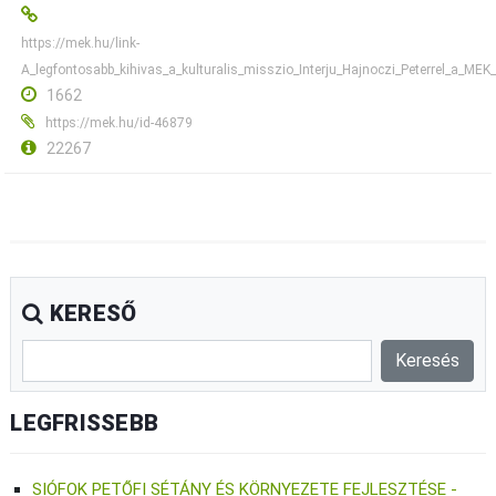
https://mek.hu/link-
A_legfontosabb_kihivas_a_kulturalis_misszio_Interju_Hajnoczi_Peterrel_a_MEK_
1662
https://mek.hu/id-46879
22267
KERESŐ
LEGFRISSEBB
SIÓFOK PETŐFI SÉTÁNY ÉS KÖRNYEZETE FEJLESZTÉSE -