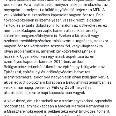
összehívni. Ez a testület véleményezi, alakítja mindazokat az
anyagokat, amelyeket a küldöttgyűlés elé terjeszt a MÉK. A
velük kialakított személyes kapcsolat nagyon fontos. Én a
továbbképzésben is személyesen veszek részt, előadást
tartok, az aktuális dolgokról informálom az ottlévőket és ez
nem csak Budapesten zajlik, hanem utazunk az ország
különféle megyeszékhelyeire is. Ezeken a kötelező vagy
szakmai továbbképzéseken találkozom a tagsággal, sokszor
nagyon fontos kérdéseket tesznek fel, vagy világítanak rá
olyan problémákra is, amelyek így közvetlenül jutnak el
hozzánk. Ugyanakkor van egy másik aspektusa az én
személyes kapcsolataimnak. 2014-ben, amikor
Belügyminisztériumból átkerült az építésügy felügyelete az
Építészeti, építésügyi és örökségvédelmi helyettes
államtitkárságra, akkor oda nagyon sok olyan kollégám került,
akivel együtt dolgoztam korábban a Belügyminisztériumban, és
velük a mai napig, beleértve
Füleky Zsolt
helyettes
államtitkárt is, szinte napi kapcsolatban vagyok.
A következő, amit kiemelnék az a szakmagyakorlási jogszabály
módosítása, aminek kapcsán a Magyar Mérnöki Kamarával és
a Miniszterelnökséggel is példaértékű együttműködés történt.