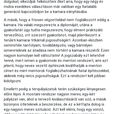
dolgokat, elkezdjük felkészíteni őket arra, hogy egy négy év
múlva esedékes választáson már valóban egy fiatalabb
generáció kapcsolódjon be a kamara irányításába.
A másik, hogy a frissen végzettekkel nem foglalkozott eddig a
kamara. Ha valaki megszerezte a diplomáját, utána a
gyakorlatát úgy tudta megszerezni, hogy elment praktizáló
tervezőhöz, ott szerzett gyakorlatot, majd jelentkezett a
területi kamarai titkárnál jogosultságért. Azonban eközben
semmiféle tanfolyam, továbbképzés, vagy bármilyen
ismereteknek az átadása nem történt a kamara részéről. Ezen
nagyon komolyan kell változtatni! A jogszabály ezt lehetővé
tenné, mert ismeri a gyakornoki és mentori rendszert, ami azt
jelenti, hogy neves vezető építészek kiválthatják a mentori
címet és mint mentorok foglalkozhatnának fiatal építészekkel,
akiknek még nincs jogosultságuk. Ezt a rendszert kell jobban
kidolgozni.
Emellett pedig a tervpályázatok terén szükséges lényegesen
előre lépni. A mostani rendszer nagyon merev, egy-két
pályázat van, ahol a tervező kiválasztásáról van szó, a másik
bizonyos ötleteknek a beszerzése, de ez a kétfajta dolog is
egy nagyon merev szituáció. Azt kell elérni, hogy egy vonzó,