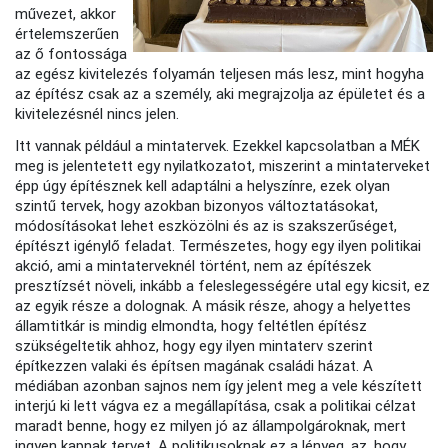
művezet, akkor
értelemszerűen
az ő fontossága
az egész kivitelezés folyamán teljesen más lesz, mint hogyha
az építész csak az a személy, aki megrajzolja az épületet és a
kivitelezésnél nincs jelen.
Itt vannak például a mintatervek. Ezekkel kapcsolatban a MÉK
meg is jelentetett egy nyilatkozatot, miszerint a mintaterveket
épp úgy építésznek kell adaptálni a helyszínre, ezek olyan
szintű tervek, hogy azokban bizonyos változtatásokat,
módosításokat lehet eszközölni és az is szakszerűséget,
építészt igénylő feladat. Természetes, hogy egy ilyen politikai
akció, ami a mintaterveknél történt, nem az építészek
presztízsét növeli, inkább a feleslegességére utal egy kicsit, ez
az egyik része a dolognak. A másik része, ahogy a helyettes
államtitkár is mindig elmondta, hogy feltétlen építész
szükségeltetik ahhoz, hogy egy ilyen mintaterv szerint
építkezzen valaki és építsen magának családi házat. A
médiában azonban sajnos nem így jelent meg a vele készített
interjú ki lett vágva ez a megállapítása, csak a politikai célzat
maradt benne, hogy ez milyen jó az állampolgároknak, mert
ingyen kapnak tervet. A politikusoknak ez a lényeg, az, hogy