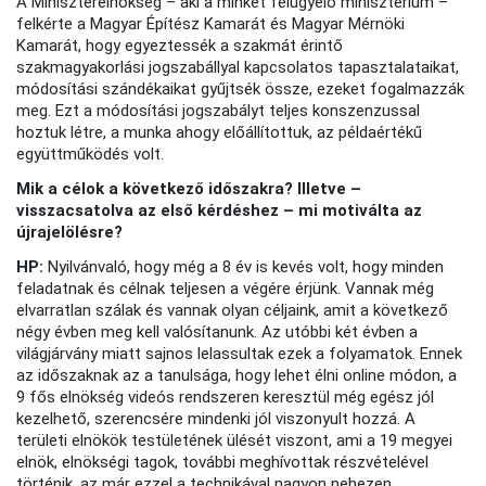
A Miniszterelnökség – aki a minket felügyelő minisztérium –
felkérte a Magyar Építész Kamarát és Magyar Mérnöki
Kamarát, hogy egyeztessék a szakmát érintő
szakmagyakorlási jogszabállyal kapcsolatos tapasztalataikat,
módosítási szándékaikat gyűjtsék össze, ezeket fogalmazzák
meg. Ezt a módosítási jogszabályt teljes konszenzussal
hoztuk létre, a munka ahogy előállítottuk, az példaértékű
együttműködés volt.
Mik a célok a következő időszakra? Illetve –
visszacsatolva az első kérdéshez – mi motiválta az
újrajelölésre?
HP:
Nyilvánvaló, hogy még a 8 év is kevés volt, hogy minden
feladatnak és célnak teljesen a végére érjünk. Vannak még
elvarratlan szálak és vannak olyan céljaink, amit a következő
négy évben meg kell valósítanunk. Az utóbbi két évben a
világjárvány miatt sajnos lelassultak ezek a folyamatok. Ennek
az időszaknak az a tanulsága, hogy lehet élni online módon, a
9 fős elnökség videós rendszeren keresztül még egész jól
kezelhető, szerencsére mindenki jól viszonyult hozzá. A
területi elnökök testületének ülését viszont, ami a 19 megyei
elnök, elnökségi tagok, további meghívottak részvételével
történik, az már ezzel a technikával nagyon nehezen