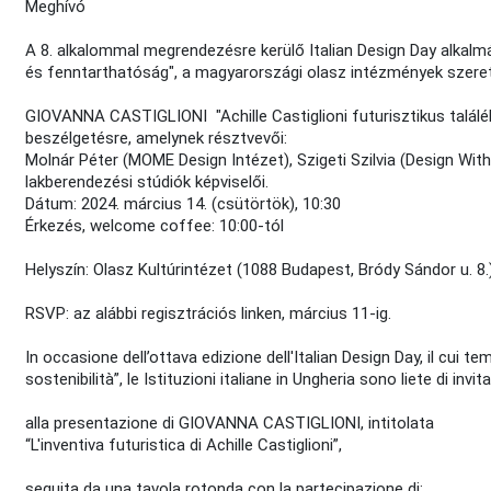
Meghívó
A 8. alkalommal megrendezésre kerülő Italian Design Day alkalmá
és fenntarthatóság", a magyarországi olasz intézmények szeret
GIOVANNA CASTIGLIONI "Achille Castiglioni futurisztikus talál
beszélgetésre, amelynek résztvevői:
Molnár Péter (MOME Design Intézet), Szigeti Szilvia (Design Wit
lakberendezési stúdiók képviselői.
Dátum: 2024. március 14. (csütörtök), 10:30
Érkezés, welcome coffee: 10:00-tól
Helyszín: Olasz Kultúrintézet (1088 Budapest, Bródy Sándor u. 8.
RSVP: az alábbi regisztrációs linken, március 11-ig.
In occasione dell’ottava edizione dell'Italian Design Day, il cui t
sostenibilità”, le Istituzioni italiane in Ungheria sono liete di invit
alla presentazione di GIOVANNA CASTIGLIONI, intitolata
“L'inventiva futuristica di Achille Castiglioni”,
seguita da una tavola rotonda con la partecipazione di: