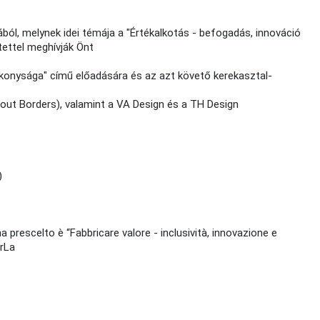
ból, melynek idei témája a "Értékalkotás - befogadás, innováció
ettel meghívják Önt
ékonysága" című előadására és az azt követő kerekasztal-
hout Borders), valamint a VA Design és a TH Design
)
ema prescelto è “Fabbricare valore - inclusività, innovazione e
arLa