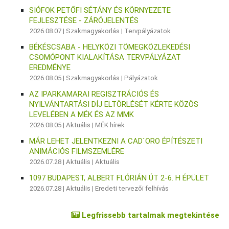
SIÓFOK PETŐFI SÉTÁNY ÉS KÖRNYEZETE
FEJLESZTÉSE - ZÁRÓJELENTÉS
2026.08.07 |
Szakmagyakorlás
|
Tervpályázatok
BÉKÉSCSABA - HELYKÖZI TÖMEGKÖZLEKEDÉSI
CSOMÓPONT KIALAKÍTÁSA TERVPÁLYÁZAT
EREDMÉNYE
2026.08.05 |
Szakmagyakorlás
|
Pályázatok
AZ IPARKAMARAI REGISZTRÁCIÓS ÉS
NYILVÁNTARTÁSI DÍJ ELTÖRLÉSÉT KÉRTE KÖZÖS
LEVELÉBEN A MÉK ÉS AZ MMK
2026.08.05 |
Aktuális
|
MÉK hírek
MÁR LEHET JELENTKEZNI A CAD`ORO ÉPÍTÉSZETI
ANIMÁCIÓS FILMSZEMLÉRE
2026.07.28 |
Aktuális
|
Aktuális
1097 BUDAPEST, ALBERT FLÓRIÁN ÚT 2-6. H ÉPÜLET
2026.07.28 |
Aktuális
|
Eredeti tervezői felhívás
Legfrissebb tartalmak megtekintése