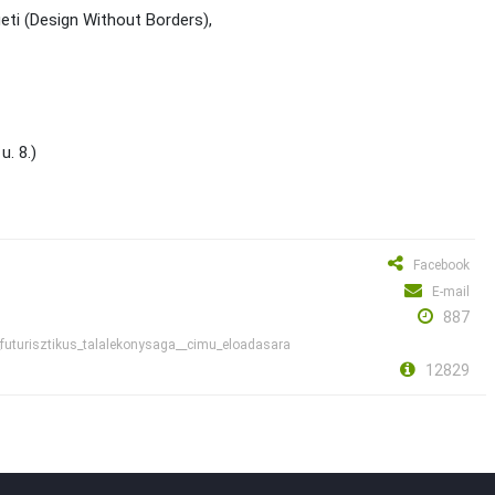
geti (Design Without Borders),
u. 8.)
Facebook
E-mail
887
_futurisztikus_talalekonysaga__cimu_eloadasara
12829