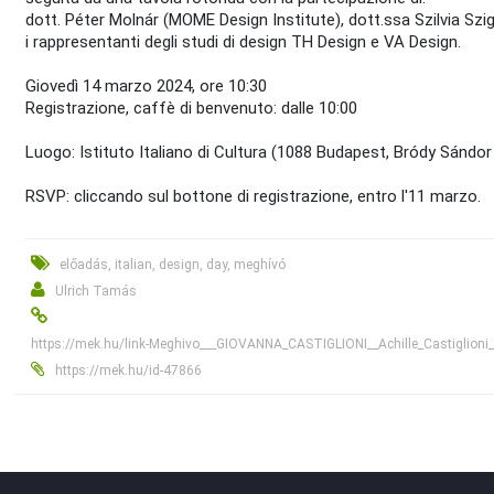
dott. Péter Molnár (MOME Design Institute), dott.ssa Szilvia Szi
i rappresentanti degli studi di design TH Design e VA Design.
Giovedì 14 marzo 2024, ore 10:30
Registrazione, caffè di benvenuto: dalle 10:00
Luogo: Istituto Italiano di Cultura (1088 Budapest, Bródy Sándor 
RSVP: cliccando sul bottone di registrazione, entro l'11 marzo.
előadás, italian, design, day, meghívó
Ulrich Tamás
https://mek.hu/link-Meghivo___GIOVANNA_CASTIGLIONI__Achille_Castiglioni
https://mek.hu/id-47866