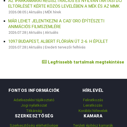
AZ IPARKAMARAI REGISZTRÁCIÓS ÉS NYILVÁNTARTÁSI DÍJ
ELTÖRLÉSÉT KÉRTE KÖZÖS LEVELÉBEN A MÉK ÉS AZ MMK
2026.08.05 |
Aktuális
|
MÉK hírek
MÁR LEHET JELENTKEZNI A CAD`ORO ÉPÍTÉSZETI
ANIMÁCIÓS FILMSZEMLÉRE
2026.07.28 |
Aktuális
|
Aktuális
1097 BUDAPEST, ALBERT FLÓRIÁN ÚT 2-6. H ÉPÜLET
2026.07.28 |
Aktuális
|
Eredeti tervezői felhívás
Legfrissebb tartalmak megtekintése
FONTOS INFORMÁCIÓK
HÍRLEVÉL
Adatkezelési tájékoztató
Feliratkozás
Jogi nyilatkozat
Leiratkozás
Titkárság
Korábbi hírlevelek
SZERKESZTŐSÉG
KAMARA
Szerkesztőség elérhetőségei
Területi építész kamarák