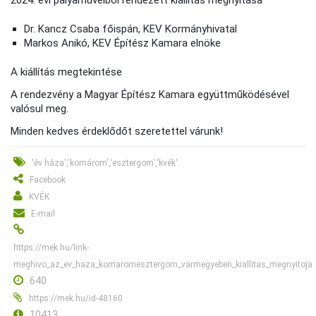
2024. évi pályaműveiből rendezett kiállítás megnyitása
Dr. Kancz Csaba főispán, KEV Kormányhivatal
Markos Anikó, KEV Építész Kamara elnöke
A kiállítás megtekintése
A rendezvény a Magyar Építész Kamara együttműködésével
valósul meg.
Minden kedves érdeklődőt szeretettel várunk!
'év háza','komárom','esztergom','kvék'
Facebook
KVÉK
E-mail
https://mek.hu/link-
meghivo_az_ev_haza_komaromesztergom_varmegyeben_kiallitas_megnyitoja
640
https://mek.hu/id-48160
10413