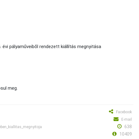
vi pályaműveiből rendezett kiállítás megnyitása
sul meg.
Facebook
E-mail
638
en_kiallitas_megnyitoja
10409