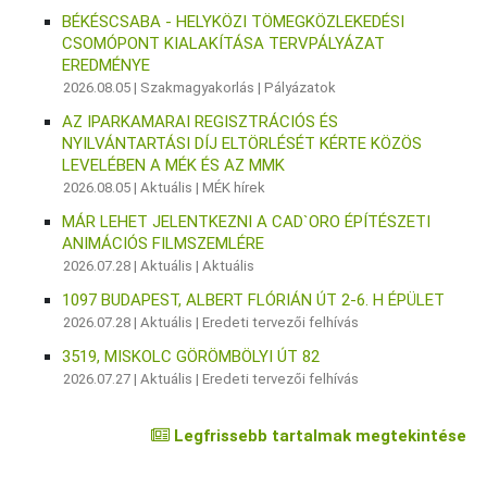
BÉKÉSCSABA - HELYKÖZI TÖMEGKÖZLEKEDÉSI
CSOMÓPONT KIALAKÍTÁSA TERVPÁLYÁZAT
EREDMÉNYE
2026.08.05 |
Szakmagyakorlás
|
Pályázatok
AZ IPARKAMARAI REGISZTRÁCIÓS ÉS
NYILVÁNTARTÁSI DÍJ ELTÖRLÉSÉT KÉRTE KÖZÖS
LEVELÉBEN A MÉK ÉS AZ MMK
2026.08.05 |
Aktuális
|
MÉK hírek
MÁR LEHET JELENTKEZNI A CAD`ORO ÉPÍTÉSZETI
ANIMÁCIÓS FILMSZEMLÉRE
2026.07.28 |
Aktuális
|
Aktuális
1097 BUDAPEST, ALBERT FLÓRIÁN ÚT 2-6. H ÉPÜLET
2026.07.28 |
Aktuális
|
Eredeti tervezői felhívás
3519, MISKOLC GÖRÖMBÖLYI ÚT 82
2026.07.27 |
Aktuális
|
Eredeti tervezői felhívás
Legfrissebb tartalmak megtekintése