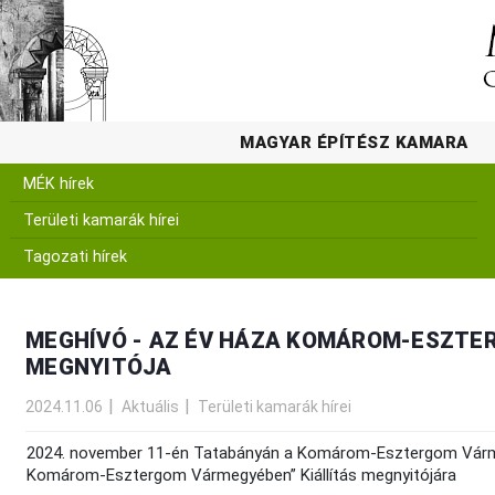
MAGYAR ÉPÍTÉSZ KAMARA
MÉK hírek
Területi kamarák hírei
Tagozati hírek
MEGHÍVÓ - AZ ÉV HÁZA KOMÁROM-ESZTE
MEGNYITÓJA
2024.11.06
Aktuális
Területi kamarák hírei
2024. november 11-én Tatabányán a Komárom-Esztergom Várme
Komárom-Esztergom Vármegyében” Kiállítás megnyitójára