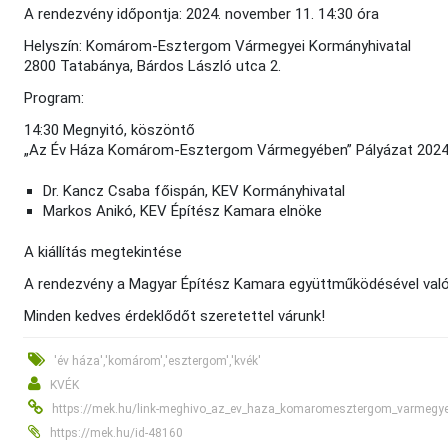
A rendezvény időpontja: 2024. november 11. 14:30 óra
Helyszín: Komárom-Esztergom Vármegyei Kormányhivatal
2800 Tatabánya, Bárdos László utca 2.
Program:
14:30 Megnyitó, köszöntő
„Az Év Háza Komárom-Esztergom Vármegyében” Pályázat 2024. é
Dr. Kancz Csaba főispán, KEV Kormányhivatal
Markos Anikó, KEV Építész Kamara elnöke
A kiállítás megtekintése
A rendezvény a Magyar Építész Kamara együttműködésével való
Minden kedves érdeklődőt szeretettel várunk!
'év háza','komárom','esztergom','kvék'
KVÉK
https://mek.hu/link-meghivo_az_ev_haza_komaromesztergom_varmegyeb
https://mek.hu/id-48160