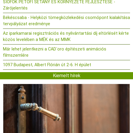
SIÓFOK PETŐFI SÉTÁNY ÉS KÖRNYEZETE FEJLESZTÉSE -
Zárójelentés
Békéscsaba - Helyközi tömegközlekedési csomópont kialakítása
tervpályázat eredménye
Az iparkamarai regisztrációs és nyilvántartási díj eltörlését kérte
közös levelében a MÉK és az MMK
Már lehet jelentkezni a CAD`oro építészeti animációs
filmszemlére
1097 Budapest, Albert Flórián út 2-6. H épület
Kiemelt hírek