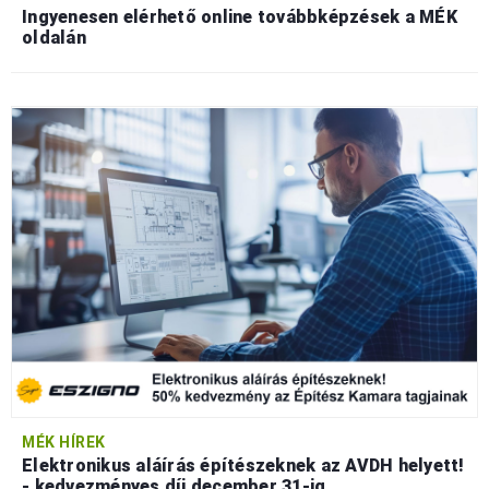
Ingyenesen elérhető online továbbképzések a MÉK
oldalán
MÉK HÍREK
Elektronikus aláírás építészeknek az AVDH helyett!
- kedvezményes díj december 31-ig