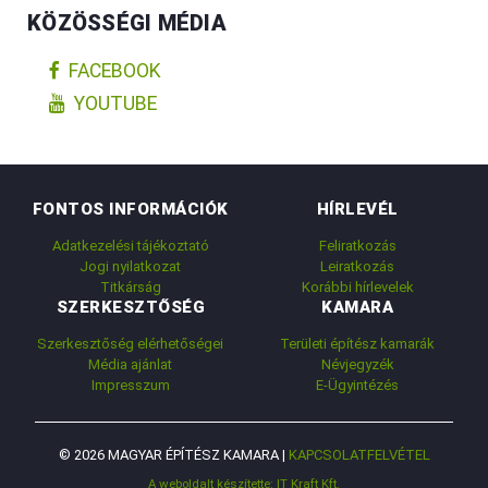
KÖZÖSSÉGI MÉDIA
FACEBOOK
YOUTUBE
FONTOS INFORMÁCIÓK
HÍRLEVÉL
Adatkezelési tájékoztató
Feliratkozás
Jogi nyilatkozat
Leiratkozás
Titkárság
Korábbi hírlevelek
SZERKESZTŐSÉG
KAMARA
Szerkesztőség elérhetőségei
Területi építész kamarák
Média ajánlat
Névjegyzék
Impresszum
E-Ügyintézés
© 2026 MAGYAR ÉPÍTÉSZ KAMARA |
KAPCSOLATFELVÉTEL
A weboldalt készítette: IT Kraft Kft.