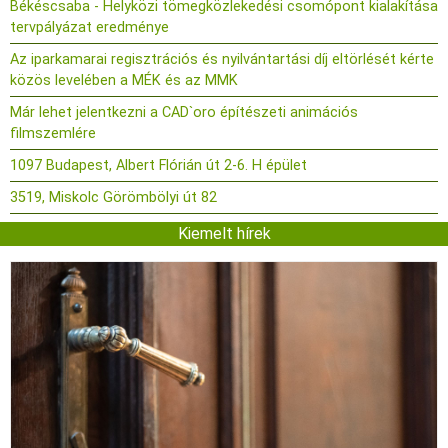
Békéscsaba - Helyközi tömegközlekedési csomópont kialakítása
tervpályázat eredménye
Az iparkamarai regisztrációs és nyilvántartási díj eltörlését kérte
közös levelében a MÉK és az MMK
Már lehet jelentkezni a CAD`oro építészeti animációs
filmszemlére
1097 Budapest, Albert Flórián út 2-6. H épület
3519, Miskolc Görömbölyi út 82
Kiemelt hírek