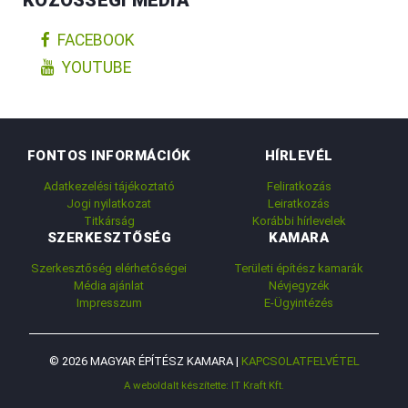
FACEBOOK
YOUTUBE
FONTOS INFORMÁCIÓK
HÍRLEVÉL
Adatkezelési tájékoztató
Feliratkozás
Jogi nyilatkozat
Leiratkozás
Titkárság
Korábbi hírlevelek
SZERKESZTŐSÉG
KAMARA
Szerkesztőség elérhetőségei
Területi építész kamarák
Média ajánlat
Névjegyzék
Impresszum
E-Ügyintézés
© 2026 MAGYAR ÉPÍTÉSZ KAMARA |
KAPCSOLATFELVÉTEL
A weboldalt készítette: IT Kraft Kft.