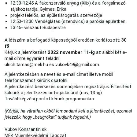
12:30-12:45 A fakonzerváló anyag (Xilix) és a forgalmazó
tájékoztatója: Gyimesi Erika
projektfelelős, az épületlátogatás szervezője
12:50-13:30 Vendéglátás (szendvics) a parókia épületben
13:45- visszaút Budapestre
A létszám a befogadó képességből eredően korlátozott:
30
fő
Kérjük a jelentkezést
2022 november 11-ig
az alábbi két e-
mail címre egyaránt feladni.
ulrich.tamas@mek.hu és vukovk49@gmail.com
A jelentkezésben a nevet és e-mail címet illetve mobil
telefonszámot kérünk csatolni.
A jelentkezést beérkezés sorrendjében regisztráljuk. Értesítést
küldünk a jelentkezés befogadásáról (nov. 13-ig).
Továbbképzési pontot kérünk programunkra.
(Kérjük, ha váratlan okból lemondani kell a jelentkezést, azonnal
jelezzék, hogy „beugrókat” tudjunk fogadni.)
Vukov Konstantin sk.
MÉK Műemlékvédelmi Tagozat