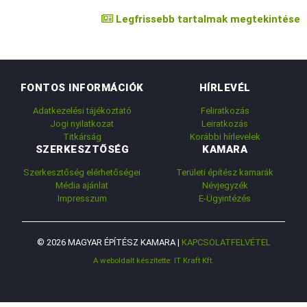
Legfrissebb tartalmak megtekintése
FONTOS INFORMÁCIÓK
HÍRLEVÉL
Adatkezelési tájékoztató
Feliratkozás
Jogi nyilatkozat
Leiratkozás
Titkárság
Korábbi hírlevelek
SZERKESZTŐSÉG
KAMARA
Szerkesztőség elérhetőségei
Területi építész kamarák
Média ajánlat
Névjegyzék
Impresszum
E-Ügyintézés
© 2026 MAGYAR ÉPÍTÉSZ KAMARA |
KAPCSOLATFELVÉTEL
A weboldalt készítette: IT Kraft Kft.