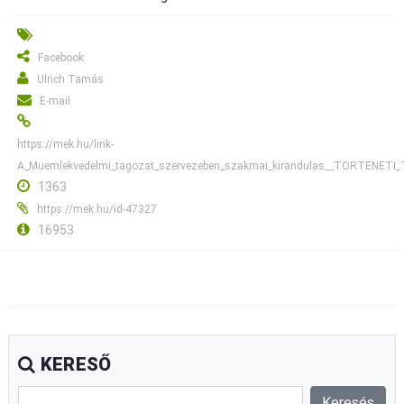
Facebook
Ulrich Tamás
E-mail
https://mek.hu/link-
A_Muemlekvedelmi_tagozat_szervezeben_szakmai_kirandulas__TORTEN
1363
https://mek.hu/id-47327
16953
KERESŐ