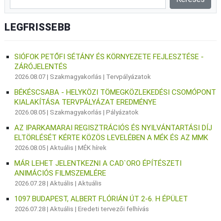
LEGFRISSEBB
SIÓFOK PETŐFI SÉTÁNY ÉS KÖRNYEZETE FEJLESZTÉSE -
ZÁRÓJELENTÉS
2026.08.07 |
Szakmagyakorlás
|
Tervpályázatok
BÉKÉSCSABA - HELYKÖZI TÖMEGKÖZLEKEDÉSI CSOMÓPONT
KIALAKÍTÁSA TERVPÁLYÁZAT EREDMÉNYE
2026.08.05 |
Szakmagyakorlás
|
Pályázatok
AZ IPARKAMARAI REGISZTRÁCIÓS ÉS NYILVÁNTARTÁSI DÍJ
ELTÖRLÉSÉT KÉRTE KÖZÖS LEVELÉBEN A MÉK ÉS AZ MMK
2026.08.05 |
Aktuális
|
MÉK hírek
MÁR LEHET JELENTKEZNI A CAD`ORO ÉPÍTÉSZETI
ANIMÁCIÓS FILMSZEMLÉRE
2026.07.28 |
Aktuális
|
Aktuális
1097 BUDAPEST, ALBERT FLÓRIÁN ÚT 2-6. H ÉPÜLET
2026.07.28 |
Aktuális
|
Eredeti tervezői felhívás