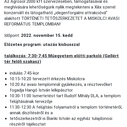
Az Agrosol 2000 kft szervezésében, támogatásával és
meghívására lehetőségünk nyílik megtekinteni a Xilix szerrel
konzervált és látogatható „idegenforgalmi attrakcióvá”
alakított TÖRTÉNETI TETŐSZERKEZETET A MISKOLCI AVASI
REFORMÁTUS TEMPLOMBAN!
Időpont:
2022. november 15. kedd
Előzetes program: utazás kisbusszal
találkozás: 7:30-7:45 Műegyetem előtti parkoló (Gellért
tér felőli szakasz)
indulás 7:45-kor
10.15-10:20 tervezett érkezés Miskolcra
10.20 Az avasi templomnál gyülekezés, a résztvevőket
fogadja Hangó István lelkipásztor
10:30-11:00 Ismertetést tart Rudolf Mihály DLA, a templom
felújításának tervezője
11:30-12:30 A felújítási folyamatról a templom történetéről,
annak díszítéséről és a
tetőszerkezetről is Bianki István az egyház tulajdonosi
részéről tájékoztat