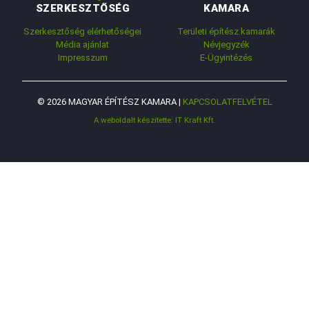
SZERKESZTŐSÉG
KAMARA
Szerkesztőség elérhetőségei
Területi építész kamarák
Média ajánlat
Névjegyzék
Impresszum
E-Ügyintézés
© 2026 MAGYAR ÉPÍTÉSZ KAMARA |
KAPCSOLATFELVÉTEL
A weboldalt készítette: IT Kraft Kft.