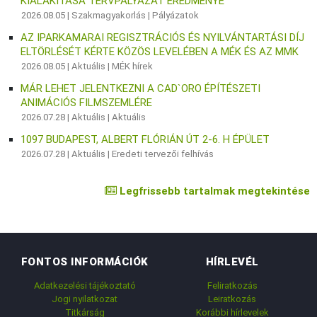
KIALAKÍTÁSA TERVPÁLYÁZAT EREDMÉNYE
2026.08.05 |
Szakmagyakorlás
|
Pályázatok
AZ IPARKAMARAI REGISZTRÁCIÓS ÉS NYILVÁNTARTÁSI DÍJ
ELTÖRLÉSÉT KÉRTE KÖZÖS LEVELÉBEN A MÉK ÉS AZ MMK
2026.08.05 |
Aktuális
|
MÉK hírek
MÁR LEHET JELENTKEZNI A CAD`ORO ÉPÍTÉSZETI
ANIMÁCIÓS FILMSZEMLÉRE
2026.07.28 |
Aktuális
|
Aktuális
1097 BUDAPEST, ALBERT FLÓRIÁN ÚT 2-6. H ÉPÜLET
2026.07.28 |
Aktuális
|
Eredeti tervezői felhívás
Legfrissebb tartalmak megtekintése
FONTOS INFORMÁCIÓK
HÍRLEVÉL
Adatkezelési tájékoztató
Feliratkozás
Jogi nyilatkozat
Leiratkozás
Titkárság
Korábbi hírlevelek