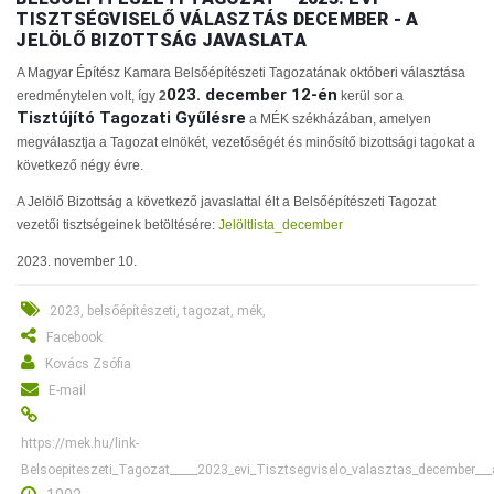
TISZTSÉGVISELŐ VÁLASZTÁS DECEMBER - A
JELÖLŐ BIZOTTSÁG JAVASLATA
A Magyar Építész Kamara Belsőépítészeti Tagozatának októberi választása
023. december 12-én
eredménytelen volt, így
2
kerül sor a
Tisztújító Tagozati Gyűlésre
a MÉK székházában, amelyen
megválasztja a Tagozat elnökét, vezetőségét és minősítő bizottsági tagokat a
következő négy évre.
A Jelölő Bizottság a következő javaslattal élt a Belsőépítészeti Tagozat
vezetői tisztségeinek betöltésére:
Jelöltlista_december
2023. november 10.
2023, belsőépítészeti, tagozat, mék,
Facebook
Kovács Zsófia
E-mail
https://mek.hu/link-
Belsoepiteszeti_Tagozat_____2023_evi_Tisztsegviselo_valasztas_december___