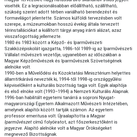
viselték. Ez a legracionálisabban előállítható, szállítható,
szükség szerint adott térben variálható berendezést és
formavilágot jelentette. Számos külföldi tervezésben volt
szerepe, a múzeumokban hosszú évekig általa tervezett
térinstallációkat a kiállított tárgyi anyag iránti alázat, azaz
visszafogottság jellemezte.
1980 és 1983 között a Képző- és Iparművészeti
Szakközépiskolát igazgatta, 1986-tól 1989-ig az Iparművészeti
Vállalat művészeti vezetője, ugyanebben az időszakban a
Magyar Képzőművészek és Iparművészek Szövetségének
alelnöke volt.
1990-ben a Művelődési és Közoktatási Minisztérium helyettes
államtitkárává nevezték ki, 1994-től 1998-ig országgyűlési
képviselőként a kulturális bizottság tagja volt. Egyik alapítója
és első elnöke volt (1993–1994) a Nemzeti Kulturális Alapnak.
1996-ban habilitált egyetemi tanárrá a soproni Nyugat-
magyarországi Egyetem Alkalmazott Művészeti Intézetében,
amelynek alapítói között tartják számon. Az egyetem
professor emeritusa volt. Újraalapította a
Magyar
Iparművészet
című folyóiratot, azt főszerkesztőként is
jegyezve. Alapító alelnöke volt a Magyar Örökségeket
megnevező Bizottságnak.