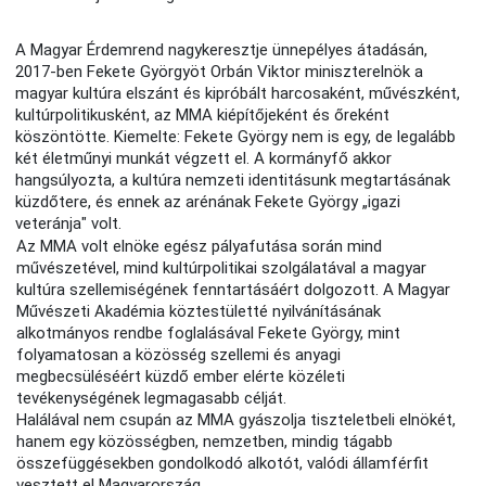
A Magyar Érdemrend nagykeresztje ünnepélyes átadásán,
2017-ben Fekete Györgyöt Orbán Viktor miniszterelnök a
magyar kultúra elszánt és kipróbált harcosaként, művészként,
kultúrpolitikusként, az MMA kiépítőjeként és őreként
köszöntötte. Kiemelte: Fekete György nem is egy, de legalább
két életműnyi munkát végzett el. A kormányfő akkor
hangsúlyozta, a kultúra nemzeti identitásunk megtartásának
küzdőtere, és ennek az arénának Fekete György „igazi
veteránja" volt.
Az MMA volt elnöke egész pályafutása során mind
művészetével, mind kultúrpolitikai szolgálatával a magyar
kultúra szellemiségének fenntartásáért dolgozott. A Magyar
Művészeti Akadémia köztestületté nyilvánításának
alkotmányos rendbe foglalásával Fekete György, mint
folyamatosan a közösség szellemi és anyagi
megbecsüléséért küzdő ember elérte közéleti
tevékenységének legmagasabb célját.
Halálával nem csupán az MMA gyászolja tiszteletbeli elnökét,
hanem egy közösségben, nemzetben, mindig tágabb
összefüggésekben gondolkodó alkotót, valódi államférfit
vesztett el Magyarország.