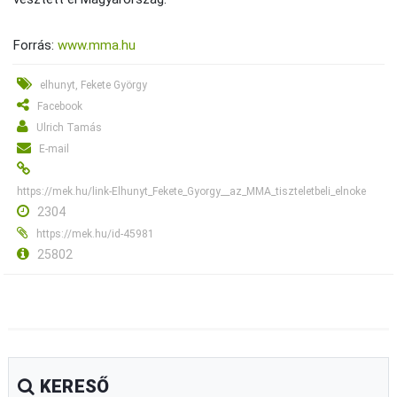
Forrás:
www.mma.hu
elhunyt, Fekete György
Facebook
Ulrich Tamás
E-mail
https://mek.hu/link-Elhunyt_Fekete_Gyorgy__az_MMA_tiszteletbeli_elnoke
2304
https://mek.hu/id-45981
25802
KERESŐ