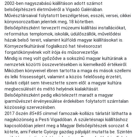
2002-ben nagyszabású kiállításon adott számot
belsőépítészeti életművéről a Vigadó Galériában.
Művésztársaival folytatott beszélgetései, esszéi, versei, cikkei
könyvsorozatban jelentek meg, 18 kötetben.
Belsőépítészként tervezett múzeumi kiállítási installációkat,
református templomok, iskolák, üdülőszállók, művelődési
házak belső tereit, valamint külföldi magyar kiállításokat is.
Környezetkultúrával foglalkozó hat tévésorozat
forgatókönyvének volt írója és műsorvezetője.
Mindig is meg volt győződve a sokszínű magyar kultúrának a
nemzetek közötti összevetésekben is kiemelkedő értékeiről.
Miközben könyveivel ébren tartotta a maga és mások szellemi
és lelki frissességét, valamint a közös felelősség érzetét,
távlati célját sem tévesztette szem elől: a magyar kultúra
megbecsülését és méltó helyének kialakítását.
Belsőépítészként pedig elkötelezett maradt a magyar
iparművészet érvényesülése érdekében folytatott számtalan
közösségi szervezésben.
2017 őszén
85+85
címmel famozaik-kollázs tárlatát láthatta a
nagyközönség a Pesti Vigadóban. A születésnapi kiállításhoz
kapcsolódóan jelent meg a Magyar Belsőépítészek sorozat 4.
kötete, ami Fekete György gazdag pályáját mutatta be. Szintén