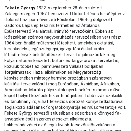
Fekete György
1932. szeptember 28-án született
Zalaegerszegen. 1957-ben szerzett kitüntetéses belsőépítész
diplomát az Iparművészeti Főiskolán. 1964-ig dolgozott
Gádoros Lajos építész műtermében az Általános
Épülettervező Vállalatnál, irányító tervezőként. Ebben az
időszakban számos nagyberuházás tervezésében vett részt.
1964-ben önálló műtermet létesített, amelyben oktatási,
kereskedelmi, egészségügyi, igazgatási és kulturális
létesítmények belsőépítészeti tervei fogalmazódtak meg.
Folyamatosan készített bútor- és tárgysorozat terveket is,
közülük többet az Iparművészeti Vállalat boltjaiban
forgalmaztak. Hazai alkalmakon és Magyarország
képviseletében mintegy harminc országban százhetven
kiállítási terve valósult meg Európában, Ázsiában, Afrikában,
Amerikában. Murális pályázatok nyerteseként számos műve
kapott helyet középületek enteriőrjeiben. Több száz szakcikk
és tanulmány írója, hat televíziós sorozat környezetkultúrával
foglalkozó adásának forgatókönyvírója és műsorvezetője volt.
Fekete György tervezői stílusában elsősorban a könnyed fa-
anyagokra épült szerkesztéseket alkalmazta.
Lakberendezései az ő legaktívabb tervezői időszakában a
magyar tervezőkre nagy hatással bíró skandináv stílus jegyeit