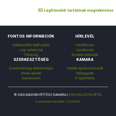
Legfrissebb tartalmak megtekintése
FONTOS INFORMÁCIÓK
HÍRLEVÉL
Adatkezelési tájékoztató
Feliratkozás
Jogi nyilatkozat
Leiratkozás
Titkárság
Korábbi hírlevelek
SZERKESZTŐSÉG
KAMARA
Szerkesztőség elérhetőségei
Területi építész kamarák
Média ajánlat
Névjegyzék
Impresszum
E-Ügyintézés
© 2026 MAGYAR ÉPÍTÉSZ KAMARA |
KAPCSOLATFELVÉTEL
A weboldalt készítette: IT Kraft Kft.