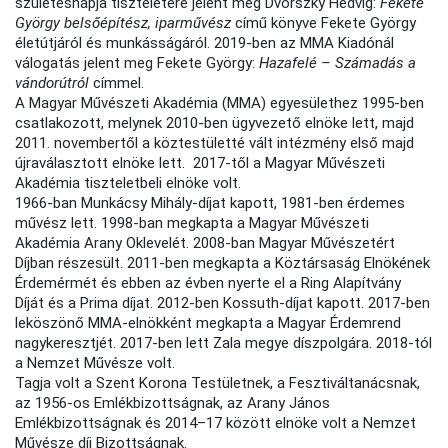
születésnapja tiszteletére jelent meg Dvorszky Hedvig:
Fekete
György belsőépítész, iparművész
című könyve Fekete György
életútjáról és munkásságáról. 2019-ben az MMA Kiadónál
válogatás jelent meg Fekete György:
Hazafelé – Számadás a
vándorútról
címmel.
A Magyar Művészeti Akadémia (MMA) egyesülethez 1995-ben
csatlakozott, melynek 2010-ben ügyvezető elnöke lett, majd
2011. novembertől a köztestületté vált intézmény első majd
újraválasztott elnöke lett. 2017-től a Magyar Művészeti
Akadémia tiszteletbeli elnöke volt.
1966-ban Munkácsy Mihály-díjat kapott, 1981-ben érdemes
művész lett. 1998-ban megkapta a Magyar Művészeti
Akadémia Arany Oklevelét. 2008-ban Magyar Művészetért
Díjban részesült. 2011-ben megkapta a Köztársaság Elnökének
Érdemérmét és ebben az évben nyerte el a Ring Alapítvány
Díját és a Prima díjat. 2012-ben Kossuth-díjat kapott. 2017-ben
leköszönő MMA-elnökként megkapta a Magyar Érdemrend
nagykeresztjét. 2017-ben lett Zala megye díszpolgára. 2018-tól
a Nemzet Művésze volt.
Tagja volt a Szent Korona Testületnek, a Fesztiváltanácsnak,
az 1956-os Emlékbizottságnak, az Arany János
Emlékbizottságnak és 2014–17 között elnöke volt a Nemzet
Művésze díj Bizottságnak.