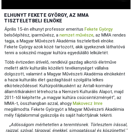
ELHUNYT FEKETE GYÖRGY, AZ MMA
TISZTELETBELI ELNÖKE
Április 15-én elhunyt professor emeritus
Fekete György
belsőépítész, iparművész, a
nemzet művésze
, az MMA rendes
tagja, a Magyar Művészeti Akadémia tiszteletbeli elnöke.
Fekete György azok közé tartozott, akik igyekeznek láthatóvá
tenni a sokszínű magyar kultúra egyedülálló lelkületét.
Több évtizeden átívelő, rendkívül gazdag alkotói életműve
mellett aktív kulturális közéleti tevékenységet vállalva
dolgozott, valamint a Magyar Művészeti Akadémia elnökeként
a hazai kulturális élet gazdagítását szolgálta lelkes
elköteleződéssel. Kultúrpolitikusként az Antall-kormány
államtitkáraként létrehozta a Nemzeti Kulturális Alapot, majd
2011-től kiépítette „a magyar kultúra csúcsintézményét", az
MMA-t, összhangban azzal, ahogy
Makovecz Imre
megálmodta. Fekete Györgyöt a Magyar Művészeti Akadémia
mély fájdalommal gyászolja és saját halottjának tekinti.
„Adósságom mérhetetlen a teremtésnek. Törlesztem írással,
rajzzal, szóval, tárggyal, énekkel, simogatással és köszönettel."