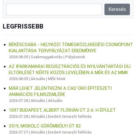
LEGFRISSEBB
BÉKÉSCSABA - HELYKÖZI TÖMEGKÖZLEKEDÉSI CSOMÓPONT
KIALAKÍTÁSA TERVPÁLYÁZAT EREDMÉNYE
2026.08.05 |
Szakmagyakorlás
|
Pályázatok
AZ IPARKAMARAI REGISZTRÁCIÓS ÉS NYILVÁNTARTÁSI DÍJ
ELTÖRLÉSÉT KÉRTE KÖZÖS LEVELÉBEN A MÉK ÉS AZ MMK
2026.08.05 |
Aktuális
|
MÉK hírek
MÁR LEHET JELENTKEZNI A CAD`ORO ÉPÍTÉSZETI
ANIMÁCIÓS FILMSZEMLÉRE
2026.07.28 |
Aktuális
|
Aktuális
1097 BUDAPEST, ALBERT FLÓRIÁN ÚT 2-6. H ÉPÜLET
2026.07.28 |
Aktuális
|
Eredeti tervezői felhívás
3519, MISKOLC GÖRÖMBÖLYI ÚT 82
2026.07.27 |
Aktuális
|
Eredeti tervezői felhívás