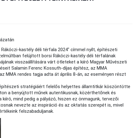
yázatán
kóczi-kastély déli térfala 2024" címmel nyílt, építészeti
lmúltban felújított borsi Rákóczi-kastély déli térfalának
ájának visszaállítására várt ötleteket a kiíró Magyar Művészeti
réseit Salamin Ferenc Kossuth-díjas építész, az MMA
z MMA rendes tagja adta át április 8-án, az eseményen részt
pítészeti stratégiáért felelős helyettes államtitkár köszöntötte
zaton a benyújtott műnek autentikusnak, közérthetőnek és
a kiíró, mind pedig a pályázó, hiszen ez önmagunk, tervezői
nak nevezte az inspiráció és az oktatás szerepét is, mivel
értékeink felszabaduljanak.