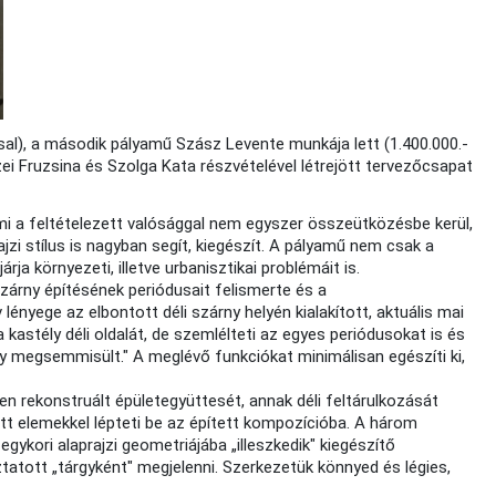
ással), a második pályamű Szász Levente munkája lett (1.400.000.-
ei Fruzsina és Szolga Kata részvételével létrejött tervezőcsapat
, ami a feltételezett valósággal nem egyszer összeütközésbe kerül,
jzi stílus is nagyban segít, kiegészít. A pályamű nem csak a
rja környezeti, illetve urbanisztikai problémáit is.
zárny építésének periódusait felismerte és a
 lényege az elbontott déli szárny helyén kialakított, aktuális mai
kastély déli oldalát, de szemlélteti az egyes periódusokat is és
rny megsemmisült." A meglévő funkciókat minimálisan egészíti ki,
en rekonstruált épületegyüttesét, annak déli feltárulkozását
tott elemekkel lépteti be az épített kompozícióba. A három
gykori alaprajzi geometriájába „illeszkedik" kiegészítő
tatott „tárgyként" megjelenni. Szerkezetük könnyed és légies,