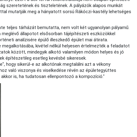
ság szeretetének és tiszteletének. A pályázók alapos munkát
attal mutatják meg a hányatott sorsú Rákóczi-kastély lehetséges
nte teljes tárházát bemutatta, nem volt két ugyanolyan pályamű.
a meglévő állapotot elsősorban tájépítészeti eszközökkel
rténeti analízisére épülő illeszkedő épület mai átirata.
e megalkotásába, kivétel nélkül helyesen értelmezték a feladatot
ázatok között, mindegyik alkotó valamilyen módon helyes és jó
ek építészetileg esetleg kevésbé sikeresek.
tje", hogy sikerül-e az alkotónak megtalálni azt a vékony
hoz való viszonya és viselkedése révén az épületegyüttes
s akkor is, ha tudatosan ellenpontozó a kompozíció."