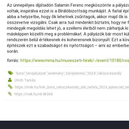
Az ünnepélyes díjátadón Salamin Ferenc megköszönte a pályázó
voltak, inspirálva ezzel is a Bírálóbizottság munkáját. A fiatal 
abba a helyzetbe, hogy ők lehetnek zsűritagok, akkor majd ők i
összevetve vizsgálni. Csak arra tud mindenkit bíztatni, hogy ne
mindegyik megoldás lehet jó, a szellemi életből nem zárhatjuk 
másképpen közelíti meg a problémákat. A pályázók bár most kü
rendszerén belül értékesnek és koherensnek bizonyult. Ezt a köv
építészek ezt a szabadságot és nyitottságot – ami az emberben 
során.
forrás:
https://www.mma.hu/muveszeti-hirek/-/event/10180/ros
'borsi','tervpályázat','eredmény','zárójelentés','2024','rákóczi-kastély'
Ulrich Tamás
https://mek.hu/link-_borsi_rakoczikastely_deli_terfala_2024_epiteszeti_
https://mek.hu/id-48368