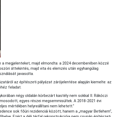
e a megjelenteket, majd elmondta: a 2024 decemberében közzé
bbszöri áttekintés, majd vita és elemzés után egyhangúlag
sználását javasolta.
ázatáról az építészeti pályázat zárójelentése alapján kiemelte: az
héz feladat.
ykorában négy oldalán körbezárt kastély nem sokkal II. Rákóczi
omosodott, egyes részei megsemmisültek. A 2018-2021 évi
eljes mértékben helyreállítani nem lehetett."
dence sok főúri rezidenciái között, hanem a „magyar Betlehem",
helye. Ezért a déli térfal rekonstrukciója nem csupán építészeti