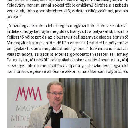
feladvány, hanem annál sokkal több: emlékmű állítása a szabad
végeztek, több gondolatébresztő, érdekes elképzeléssel, javasl
jövőjét."
„A tizenegy alkotás a lehetséges megközelítések és verziók szi
Érdekes, hogy kétfajta megoldás hiányzott a pályázatok közül: 
fejlesztő változat és az elpusztult déli szárnyak alapos építéstö
Mindegyik alkotó jelentős időt és energiát fektetett a pályaműv
és igyekeztek arra megoldást adni. „Rossz" terv nincs is a pály
választ adott, és azok is értékes gondolatot vetettek fel, amely
De az ilyen „tét nélküli" ötletpályázatoknak talán éppen az a „té
mezsgyét, ahol a meglévő és az új aránya, illeszkedése, egymás
harmonikus egésszé áll össze akkor is, ha stilárisan folytató, é