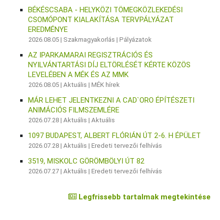
BÉKÉSCSABA - HELYKÖZI TÖMEGKÖZLEKEDÉSI
CSOMÓPONT KIALAKÍTÁSA TERVPÁLYÁZAT
EREDMÉNYE
2026.08.05 |
Szakmagyakorlás
|
Pályázatok
AZ IPARKAMARAI REGISZTRÁCIÓS ÉS
NYILVÁNTARTÁSI DÍJ ELTÖRLÉSÉT KÉRTE KÖZÖS
LEVELÉBEN A MÉK ÉS AZ MMK
2026.08.05 |
Aktuális
|
MÉK hírek
MÁR LEHET JELENTKEZNI A CAD`ORO ÉPÍTÉSZETI
ANIMÁCIÓS FILMSZEMLÉRE
2026.07.28 |
Aktuális
|
Aktuális
1097 BUDAPEST, ALBERT FLÓRIÁN ÚT 2-6. H ÉPÜLET
2026.07.28 |
Aktuális
|
Eredeti tervezői felhívás
3519, MISKOLC GÖRÖMBÖLYI ÚT 82
2026.07.27 |
Aktuális
|
Eredeti tervezői felhívás
Legfrissebb tartalmak megtekintése