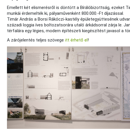
Emellett két elismerésről is döntött a Bírálóbizottság, ezeket 
munkái érdemelték ki, pályaművenként 800.000.-Ft díjazással.
Timár András a Borsi Rákóczi-kastély épületegyüttesének udvarát
századi loggia íves boltozatsorára utaló árkádsorral zárja le. J
térfalára egy légies, modern építészeti kiegészítést javasol a tö
A zárójelentés teljes szövege
itt érhető el
!