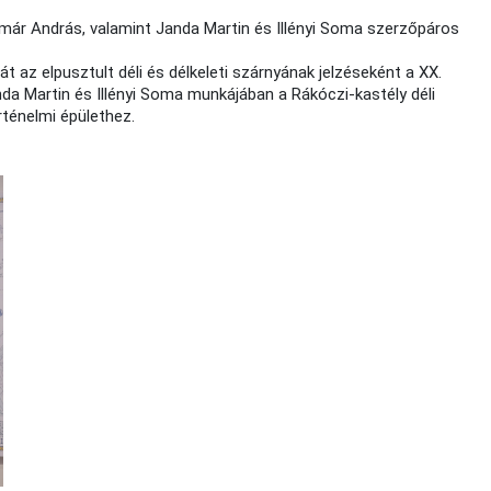
Timár András, valamint Janda Martin és Illényi Soma szerzőpáros
 az elpusztult déli és délkeleti szárnyának jelzéseként a XX.
anda Martin és Illényi Soma munkájában a Rákóczi-kastély déli
rténelmi épülethez.