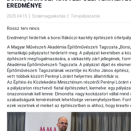
EREDMÉNYE
2025.04.15
Szakmagyakorlás
Tervpályázatok
Rossz terv nincs
Eredményt hirdettek a borsi Rákóczi-kastély építészeti ötletpál
A Magyar Művészeti Akadémia Építőművészeti Tagozata „Borsi, Rá
tematikájú pályázatot hirdetett meg. A pályázat keretében a köze
építészeti megfogalmazására, a várkastély zárt jellegének, form
Akadémia Építőművészeti Tagozata. A pályázat díjait és elisme
Építőművészeti Tagozatának vezetője és Krcho János építész, a
vett többek között Perényi Lóránt helyettes államtitkár is.
Az Építési és Közlekedési Minisztérium részéről Perényi Lóránt é
a pályázaton résztvevő fiatal építészeket, kiemelve: egy pályá
önazonosnak kell lennie. Elmondta: nagy kockázatot vállal mind 
szabadságunk lemérésének lehetősége versenyhelyzetben. Fontos
ezek vezetnek el minket az építészetben is ahhoz, hogy kreatív 