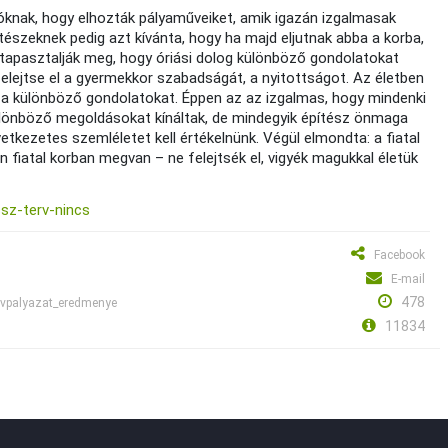
knak, hogy elhozták pályaműveiket, amik igazán izgalmasak
építészeknek pedig azt kívánta, hogy ha majd eljutnak abba a korba,
s tapasztalják meg, hogy óriási dolog különböző gondolatokat
 felejtse el a gyermekkor szabadságát, a nyitottságot. Az életben
ki a különböző gondolatokat. Éppen az az izgalmas, hogy mindenki
lönböző megoldásokat kínáltak, de mindegyik építész önmaga
etkezetes szemléletet kell értékelnünk. Végül elmondta: a fiatal
fiatal korban megvan – ne felejtsék el, vigyék magukkal életük
sz-terv-nincs
Facebook
E-mail
478
tervpalyazat_eredmenye
11834