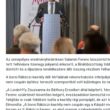
Az ünnepélyes eredményhirdetésen Salamin Ferenc köszöntött
tett felhívásra tizenegy pályamű érkezett, a Bírálóbizottság tö
döntött és a díjazásra rendelkezésre álló összeg részbeni felha
A borsi Rákóczi-kastély déli térfalának rekonstrukciós ötletpály
nem csupán építész tervezői szempontból volt különleges és ne
„A Lorántffy Zsuzsanna és Báthory Erzsébet által kiépített, fén
Ferenc születését követően leégett, évszázadokon keresztül r
felújítás is csak felidézni tudta a kastély régi pompáját, de azt t
Elmondta: „A borsi Rákóczi-kastély nem csupán egy a Kárpát-me
hiszen az II. Rákóczi Ferenc, az első magyar szabadsághős szülő