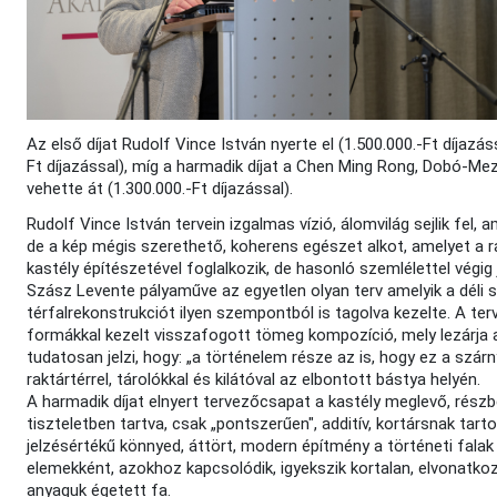
Az első díjat Rudolf Vince István nyerte el (1.500.000.-Ft díjaz
Ft díjazással), míg a harmadik díjat a Chen Ming Rong, Dobó-Mez
vehette át (1.300.000.-Ft díjazással).
Rudolf Vince István tervein izgalmas vízió, álomvilág sejlik fel
de a kép mégis szerethető, koherens egészet alkot, amelyet a ra
kastély építészetével foglalkozik, de hasonló szemlélettel végig já
Szász Levente pályaműve az egyetlen olyan terv amelyik a déli s
térfalrekonstrukciót ilyen szempontból is tagolva kezelte. A terv
formákkal kezelt visszafogott tömeg kompozíció, mely lezárja a 
tudatosan jelzi, hogy: „a történelem része az is, hogy ez a szá
raktártérrel, tárolókkal és kilátóval az elbontott bástya helyén.
A harmadik díjat elnyert tervezőcsapat a kastély meglevő, részb
tiszteletben tartva, csak „pontszerűen", additív, kortársnak tar
jelzésértékű könnyed, áttört, modern építmény a történeti falak e
elemekként, azokhoz kapcsolódik, igyekszik kortalan, elvonatkoz
anyaguk égetett fa.