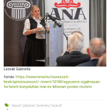
Lezsák Gabriella
forrás:
https://www.mma.hu/muveszeti-
hirek/epitomuveszet/-/event/10180/egyszerre-izgalmasan-
torteneti-bonyolultan-mai-es-kihivoan-jovobe-mutato
'abasár','pályázat','eredmény','lezárult'