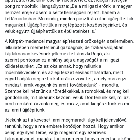
elpusztították, amit őseink felépítettek, azt idegen seregek
porig rombolták. Hangsúlyozta: „De a mi igazi erőnk, a magyar
nemzet ereje sosem a sértetlenségben rejlett, hanem a
feltámadásban. Mi mindig, minden pusztítás után újjáépítettük
magunkat. Újjáépítettük a megtépázott közösségeinket, és
velük együtt újjáépítettük az épületeinket is."
A Kárpát-medencei magyar építészeti örökségét szellemében,
lelkületében mérhetetlenül gazdagnak, de fizikai valójában
fájdalmasan kevésnek jellemezte Lánszki Regő, aki
szerint pontosan ez a hiány adja a nagyságát a mi igazi
küldetésünket. „Ez az oka annak, hogy nálunk a
műemlékvédelem és az építészet elválaszthatatlan, mert
együtt adják meg azt a kulturális szövetet, amely összegzi
mindazt, amik vagyunk és amit továbbadunk" - mondta.
Szembe kell néznünk a töredékekkel, a romokkal, és meg kell
gondolnunk, mit akarunk kezdeni velük. Döntenünk kell, mi az,
amit romként őrzünk meg, és mi az, amit kiegészítünk és mi
az, amit újjáépítünk.
„Nekünk azt a keveset, ami megmaradt, úgy kell jelenvalóvá
tennünk, hogy a ma embere kötődjön hozzá. Hogy amikor
belép egy ilyen térbe, vagy megérint egy ezeréves
falmaradványt, magára tudjon ismerni, hogy megértse a kőbe