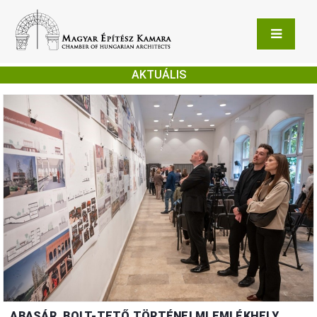
AKTUÁLIS
ABASÁR, BOLT-TETŐ TÖRTÉNELMI EMLÉKHELY