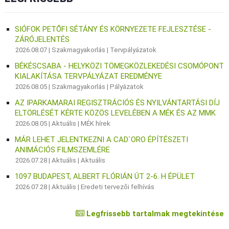
SIÓFOK PETŐFI SÉTÁNY ÉS KÖRNYEZETE FEJLESZTÉSE -
ZÁRÓJELENTÉS
2026.08.07 |
Szakmagyakorlás
|
Tervpályázatok
BÉKÉSCSABA - HELYKÖZI TÖMEGKÖZLEKEDÉSI CSOMÓPONT
KIALAKÍTÁSA TERVPÁLYÁZAT EREDMÉNYE
2026.08.05 |
Szakmagyakorlás
|
Pályázatok
AZ IPARKAMARAI REGISZTRÁCIÓS ÉS NYILVÁNTARTÁSI DÍJ
ELTÖRLÉSÉT KÉRTE KÖZÖS LEVELÉBEN A MÉK ÉS AZ MMK
2026.08.05 |
Aktuális
|
MÉK hírek
MÁR LEHET JELENTKEZNI A CAD`ORO ÉPÍTÉSZETI
ANIMÁCIÓS FILMSZEMLÉRE
2026.07.28 |
Aktuális
|
Aktuális
1097 BUDAPEST, ALBERT FLÓRIÁN ÚT 2-6. H ÉPÜLET
2026.07.28 |
Aktuális
|
Eredeti tervezői felhívás
Legfrissebb tartalmak megtekintése