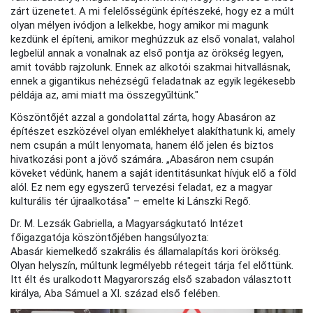
zárt üzenetet. A mi felelősségünk építészeké, hogy ez a múlt
olyan mélyen ivódjon a lelkekbe, hogy amikor mi magunk
kezdünk el építeni, amikor meghúzzuk az első vonalat, valahol
legbelül annak a vonalnak az első pontja az örökség legyen,
amit tovább rajzolunk. Ennek az alkotói szakmai hitvallásnak,
ennek a gigantikus nehézségű feladatnak az egyik legékesebb
példája az, ami miatt ma összegyűltünk."
Köszöntőjét azzal a gondolattal zárta, hogy Abasáron az
építészet eszközével olyan emlékhelyet alakíthatunk ki, amely
nem csupán a múlt lenyomata, hanem élő jelen és biztos
hivatkozási pont a jövő számára. „Abasáron nem csupán
köveket védünk, hanem a saját identitásunkat hívjuk elő a föld
alól. Ez nem egy egyszerű tervezési feladat, ez a magyar
kulturális tér újraalkotása" – emelte ki Lánszki Regő.
Dr. M. Lezsák Gabriella, a Magyarságkutató Intézet
főigazgatója köszöntőjében hangsúlyozta:
Abasár kiemelkedő szakrális és államalapítás kori örökség.
Olyan helyszín, múltunk legmélyebb rétegeit tárja fel előttünk.
Itt élt és uralkodott Magyarország első szabadon választott
királya, Aba Sámuel a XI. század első felében.