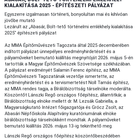
KIALAKÍTÁSA 2025 - ÉPÍTÉSZETI PÁLYÁZAT
Egyszerre izgalmasan történeti, bonyolultan mai és kihívóan
jövőbe mutató
Lezárult az „Abasár, Bolt-tető történelmi emlékhely kialakítása
2025" építészeti pályázat
Az MMA Építőművészeti Tagozata által 2025 decemberében
indított pályázat ünnepélyes eredményhirdetését és a
pályaműveket bemutató kiállítás megnyitóját 2026. május 5-én
tartották a Magyar Építőművészek Szövetsége székházában.
A pályázat eredményét Salamin Ferenc építész, az MMA
Építőművészeti Tagozatának vezetője ismertette, az
eredményhirdetést és a tervismertetést Noll Tamás építész,
az MMA rendes tagja, a Bírálóbizottság társelnöke moderálta.
Köszöntőt Lánszki Regő országos főépítész, államtitkár, a
Bírálóbizottság elnöke mellett dr. M. Lezsák Gabriella, a
Magyarságkutató Intézet főigazgatója és Grócz Zsolt, az
Abasári Népfőiskola Alapítvány kuratóriumának elnöke
bírálóbizottsági társelnökként mondtak. A pályaműveket
bemutató kiállítás 2026. május 13-ig tekinthető meg.
Lánszki Regő országos főépítész köszöntőbeszédében