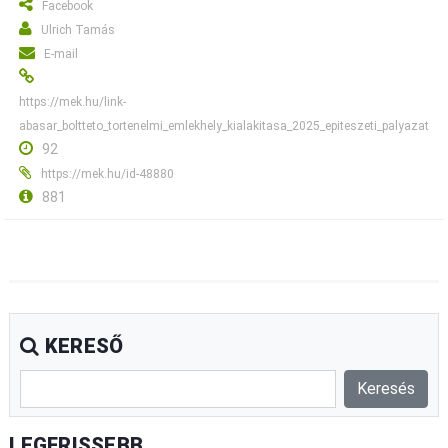
Facebook
Ulrich Tamás
E-mail
https://mek.hu/link-
abasar_boltteto_tortenelmi_emlekhely_kialakitasa_2025_epiteszeti_palyazat
92
https://mek.hu/id-48880
881
KERESŐ
LEGFRISSEBB