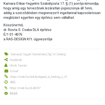
Kamara Etikai-fegyelmi Szabályzata 17. § (1) pontja kimondja,
hogy amíg egy tervezőnek lezáratlan jogviszonya áll fenn,
addig a szerződésben megnevezett ingatlannal kapcsolatosan
megbízást egyetlen egy építész sem vállalhat.
Köszönettel,
dr. Rosta S. Csaba DLA építész
É/1 01-4076
a RAS-DESIGN Kft. ügyvezetője
'kamarai','tagok','közlemény','bp','iii','hedvig'
Facebook
Ulrich Tamás
E-mail
https://mek.hu/link-budapest_iii_hedvig_u_15
495
https://mek.hu/id-48337
8668