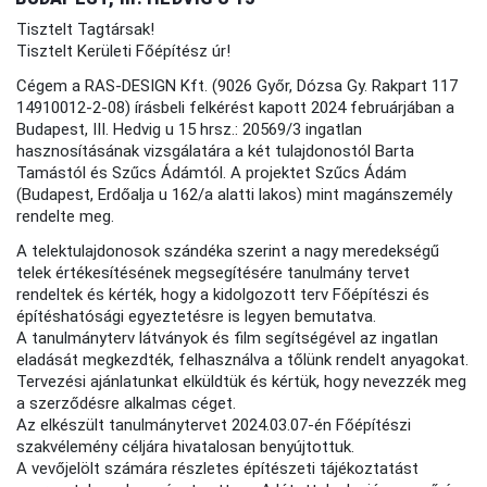
Tisztelt Tagtársak!
Tisztelt Kerületi Főépítész úr!
Cégem a RAS-DESIGN Kft. (9026 Győr, Dózsa Gy. Rakpart 117
14910012-2-08) írásbeli felkérést kapott 2024 februárjában a
Budapest, III. Hedvig u 15 hrsz.: 20569/3 ingatlan
hasznosításának vizsgálatára a két tulajdonostól Barta
Tamástól és Szűcs Ádámtól. A projektet Szűcs Ádám
(Budapest, Erdőalja u 162/a alatti lakos) mint magánszemély
rendelte meg.
A telektulajdonosok szándéka szerint a nagy meredekségű
telek értékesítésének megsegítésére tanulmány tervet
rendeltek és kérték, hogy a kidolgozott terv Főépítészi és
építéshatósági egyeztetésre is legyen bemutatva.
A tanulmányterv látványok és film segítségével az ingatlan
eladását megkezdték, felhasználva a tőlünk rendelt anyagokat.
Tervezési ajánlatunkat elküldtük és kértük, hogy nevezzék meg
a szerződésre alkalmas céget.
Az elkészült tanulmánytervet 2024.03.07-én Főépítészi
szakvélemény céljára hivatalosan benyújtottuk.
A vevőjelölt számára részletes építészeti tájékoztatást