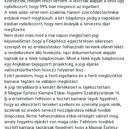
szerveztek, melyen részt vettem. A látottak alapján a vevő úgy
nyilatkozott, hogy 99%-ban megveszi az ingatlant.
A telek adás-vétel nem szakmai, hanem szerződéstechnikai
indokok miatt meghiúsult, a két tulajdonos pedig a napokban
írásban nyilatkozott, hogy nem kívánják a tervezési díjat
megfizetni.
Nem lévén más mód a mai napon megbíztam jogi
képviselőimet, hogy a Főépítészi egyeztetésen sikeresen
szereplő és az értékesítéskor felhasznált terveink ellenértékét
a rendelkezésre álló levelezés, rajzi dokumentumok alapján
hajtsák be a telek tulajdonosain. Mivel a telek egyik tulajdonosa
egy Angliában bejegyzett projektcég, a jogi eljárás
valószínűsíthetően hosszú folyamat lesz.
Ezért javaslom, hogy a fenti ingatlanra és a fenti megbízóktól
kamarai tagtárs ne vállaljon megbízást.
A jogi tényállásról a kerület illetékeseit is tájékoztattam.
A Magyar Építész Kamara Etikai-fegyelmi Szabályzatának 16.
§-a értelmében felhívom a tisztelt kamarai tagok figyelmét,
hogy az elkészített terveket szellemi és személyi jogok védik,
azoknak az eredeti tervező hozzájárulása nélküli tovább
dolgozása, illetve felhasználása etikai vétségét valósít meg,
amely fegyelmi eljárást von maga után. Felhívom továbbá
tisztelt kamarai tagtársak figyelmét, hogy a Magyar Építész