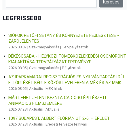
LEGFRISSEBB
SIÓFOK PETŐFI SÉTÁNY ÉS KÖRNYEZETE FEJLESZTÉSE -
ZÁRÓJELENTÉS
2026.08.07 |
Szakmagyakorlás
|
Tervpályázatok
BÉKÉSCSABA - HELYKÖZI TÖMEGKÖZLEKEDÉSI CSOMÓPONT
KIALAKÍTÁSA TERVPÁLYÁZAT EREDMÉNYE
2026.08.05 |
Szakmagyakorlás
|
Pályázatok
AZ IPARKAMARAI REGISZTRÁCIÓS ÉS NYILVÁNTARTÁSI DÍJ
ELTÖRLÉSÉT KÉRTE KÖZÖS LEVELÉBEN A MÉK ÉS AZ MMK
2026.08.05 |
Aktuális
|
MÉK hírek
MÁR LEHET JELENTKEZNI A CAD`ORO ÉPÍTÉSZETI
ANIMÁCIÓS FILMSZEMLÉRE
2026.07.28 |
Aktuális
|
Aktuális
1097 BUDAPEST, ALBERT FLÓRIÁN ÚT 2-6. H ÉPÜLET
2026.07.28 |
Aktuális
|
Eredeti tervezői felhívás