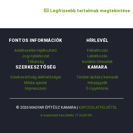
Legfrissebb tartalmak megtekintése
FONTOS INFORMÁCIÓK
HÍRLEVÉL
Adatkezelési tájékoztató
Feliratkozás
Jogi nyilatkozat
Leiratkozás
Titkárság
Korábbi hírlevelek
SZERKESZTŐSÉG
KAMARA
Szerkesztőség elérhetőségei
Területi építész kamarák
Média ajánlat
Névjegyzék
Impresszum
E-Ügyintézés
© 2026 MAGYAR ÉPÍTÉSZ KAMARA |
KAPCSOLATFELVÉTEL
A weboldalt készítette: IT Kraft Kft.