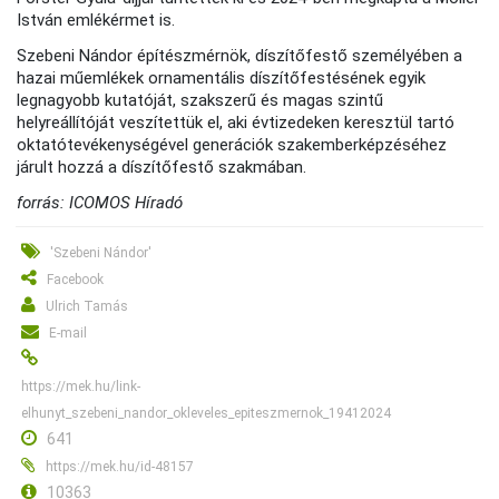
István emlékérmet is.
Szebeni Nándor építészmérnök, díszítőfestő személyében a
hazai műemlékek ornamentális díszítőfestésének egyik
legnagyobb kutatóját, szakszerű és magas szintű
helyreállítóját veszítettük el, aki évtizedeken keresztül tartó
oktatótevékenységével generációk szakemberképzéséhez
járult hozzá a díszítőfestő szakmában.
forrás: ICOMOS Híradó
'Szebeni Nándor'
Facebook
Ulrich Tamás
E-mail
https://mek.hu/link-
elhunyt_szebeni_nandor_okleveles_epiteszmernok_19412024
641
https://mek.hu/id-48157
10363