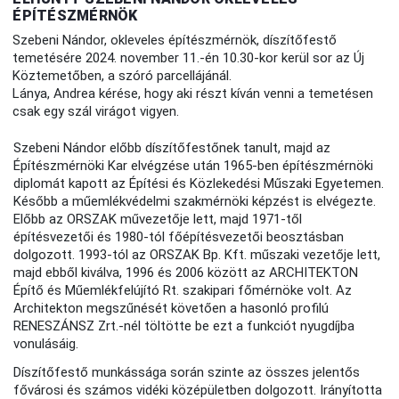
ÉPÍTÉSZMÉRNÖK
Szebeni Nándor, okleveles építészmérnök, díszítőfestő
temetésére 2024. november 11.-én 10.30-kor kerül sor az Új
Köztemetőben, a szóró parcellájánál.
Lánya, Andrea kérése, hogy aki részt kíván venni a temetésen
csak egy szál virágot vigyen.
Szebeni Nándor előbb díszítőfestőnek tanult, majd az
Építészmérnöki Kar elvégzése után 1965-ben építészmérnöki
diplomát kapott az Építési és Közlekedési Műszaki Egyetemen.
Később a műemlékvédelmi szakmérnöki képzést is elvégezte.
Előbb az ORSZAK művezetője lett, majd 1971-től
építésvezetői és 1980-tól főépítésvezetői beosztásban
dolgozott. 1993-tól az ORSZAK Bp. Kft. műszaki vezetője lett,
majd ebből kiválva, 1996 és 2006 között az ARCHITEKTON
Építő és Műemlékfelújító Rt. szakipari főmérnöke volt. Az
Architekton megszűnését követően a hasonló profilú
RENESZÁNSZ Zrt.-nél töltötte be ezt a funkciót nyugdíjba
vonulásáig.
Díszítőfestő munkássága során szinte az összes jelentős
fővárosi és számos vidéki középületben dolgozott. Irányította