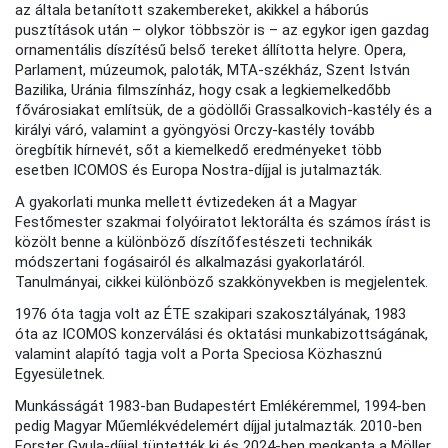
az általa betanított szakembereket, akikkel a háborús
pusztítások után – olykor többször is – az egykor igen gazdag
ornamentális díszítésű belső tereket állította helyre. Opera,
Parlament, múzeumok, paloták, MTA-székház, Szent István
Bazilika, Uránia filmszínház, hogy csak a legkiemelkedőbb
fővárosiakat említsük, de a gödöllői Grassalkovich-kastély és a
királyi váró, valamint a gyöngyösi Orczy-kastély tovább
öregbítik hírnevét, sőt a kiemelkedő eredményeket több
esetben ICOMOS és Europa Nostra-díjjal is jutalmazták.
A gyakorlati munka mellett évtizedeken át a Magyar
Festőmester szakmai folyóiratot lektorálta és számos írást is
közölt benne a különböző díszítőfestészeti technikák
módszertani fogásairól és alkalmazási gyakorlatáról.
Tanulmányai, cikkei különböző szakkönyvekben is megjelentek.
1976 óta tagja volt az ÉTE szakipari szakosztályának, 1983
óta az ICOMOS konzerválási és oktatási munkabizottságának,
valamint alapító tagja volt a Porta Speciosa Közhasznú
Egyesületnek.
Munkásságát 1983-ban Budapestért Emlékéremmel, 1994-ben
pedig Magyar Műemlékvédelemért díjjal jutalmazták. 2010-ben
Forster Gyula-díjjal tüntették ki és 2024-ben megkapta a Möller