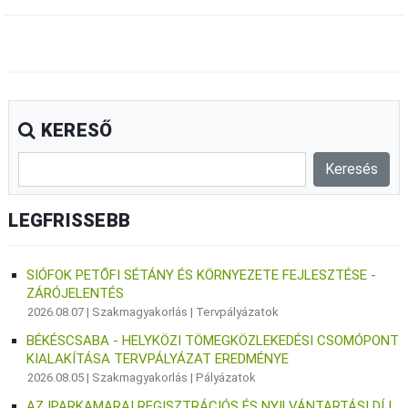
KERESŐ
LEGFRISSEBB
SIÓFOK PETŐFI SÉTÁNY ÉS KÖRNYEZETE FEJLESZTÉSE -
ZÁRÓJELENTÉS
2026.08.07 |
Szakmagyakorlás
|
Tervpályázatok
BÉKÉSCSABA - HELYKÖZI TÖMEGKÖZLEKEDÉSI CSOMÓPONT
KIALAKÍTÁSA TERVPÁLYÁZAT EREDMÉNYE
2026.08.05 |
Szakmagyakorlás
|
Pályázatok
AZ IPARKAMARAI REGISZTRÁCIÓS ÉS NYILVÁNTARTÁSI DÍJ