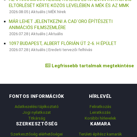
ELTÖRLÉSÉT KÉRTE KÖZÖS LEVELÉBEN A MÉK ÉS AZ MMK
2026.08.05 |
Aktuális
|
MÉK hírek
MÁR LEHET JELENTKEZNI A CAD`ORO ÉPÍTÉSZETI
ANIMÁCIÓS FILMSZEMLÉRE
2026.07.28 |
Aktuális
|
Aktuális
1097 BUDAPEST, ALBERT FLÓRIÁN ÚT 2-6. H ÉPÜLET
2026.07.28 |
Aktuális
|
Eredeti tervezői felhívás
Legfrissebb tartalmak megtekintése
FONTOS INFORMÁCIÓK
HÍRLEVÉL
Adatkezelési tájékoztató
Feliratkozás
Jogi nyilatkozat
Leiratkozás
Titkárság
Korábbi hírlevelek
SZERKESZTŐSÉG
KAMARA
Szerkesztőség elérhetőségei
Területi építész kamarák