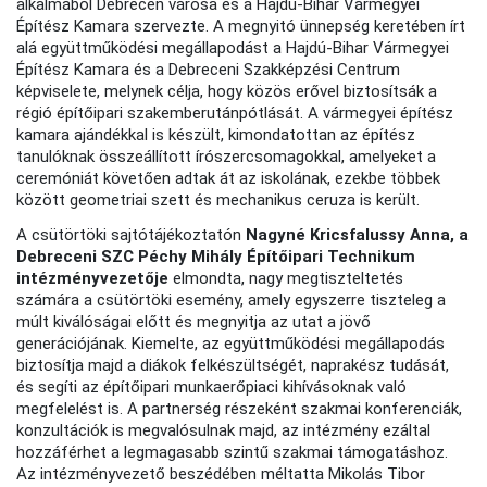
alkalmából Debrecen városa és a Hajdú-Bihar Vármegyei
Építész Kamara szervezte. A megnyitó ünnepség keretében írt
alá együttműködési megállapodást a Hajdú-Bihar Vármegyei
Építész Kamara és a Debreceni Szakképzési Centrum
képviselete, melynek célja, hogy közös erővel biztosítsák a
régió építőipari szakemberutánpótlását. A vármegyei építész
kamara ajándékkal is készült, kimondatottan az építész
tanulóknak összeállított írószercsomagokkal, amelyeket a
ceremóniát követően adtak át az iskolának, ezekbe többek
között geometriai szett és mechanikus ceruza is került.
A csütörtöki sajtótájékoztatón
Nagyné Kricsfalussy Anna, a
Debreceni SZC Péchy Mihály Építőipari Technikum
intézményvezetője
elmondta, nagy megtiszteltetés
számára a csütörtöki esemény, amely egyszerre tiszteleg a
múlt kiválóságai előtt és megnyitja az utat a jövő
generációjának. Kiemelte, az együttműködési megállapodás
biztosítja majd a diákok felkészültségét, naprakész tudását,
és segíti az építőipari munkaerőpiaci kihívásoknak való
megfelelést is. A partnerség részeként szakmai konferenciák,
konzultációk is megvalósulnak majd, az intézmény ezáltal
hozzáférhet a legmagasabb szintű szakmai támogatáshoz.
Az intézményvezető beszédében méltatta Mikolás Tibor