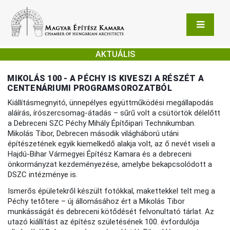
AKTUÁLIS
MIKOLÁS 100 - A PÉCHY IS KIVESZI A RÉSZÉT A
CENTENÁRIUMI PROGRAMSOROZATBÓL
Kiállításmegnyitó, ünnepélyes együttműködési megállapodás
aláírás, írószercsomag-átadás – sűrű volt a csütörtök délelőtt
a Debreceni SZC Péchy Mihály Építőipari Technikumban.
Mikolás Tibor, Debrecen második világháború utáni
építészetének egyik kiemelkedő alakja volt, az ő nevét viseli a
Hajdú-Bihar Vármegyei Építész Kamara és a debreceni
önkormányzat kezdeményezése, amelybe bekapcsolódott a
DSZC intézménye is.
Ismerős épületekről készült fotókkal, makettekkel telt meg a
Péchy tetőtere – új állomásához ért a Mikolás Tibor
munkásságát és debreceni kötődését felvonultató tárlat. Az
utazó kiállítást az építész születésének 100. évfordulója