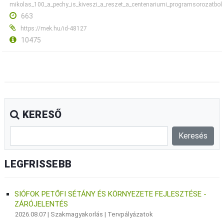
mikolas_100_a_pechy_is_kiveszi_a_reszet_a_centenariumi_programsorozatbol
663
https://mek.hu/id-48127
10475
KERESŐ
LEGFRISSEBB
SIÓFOK PETŐFI SÉTÁNY ÉS KÖRNYEZETE FEJLESZTÉSE -
ZÁRÓJELENTÉS
2026.08.07 |
Szakmagyakorlás
|
Tervpályázatok