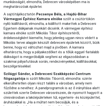
munkásságát, elmondta, Debrecen városképében ma is
meghatározóak épületei.
A sajtótájékoztatón
Pecsenye Béla, a Hajdú-Bihar
Vármegyei Építész Kamara elnöke
szólt a csütörtökön
nyíló kiállításról, elmondta, a kiállított makettek a Debreceni
Egyetem diákjainak munkáit dicsérik. A vármegyei építész
kamara elnöke szólt Mikolás Tibor építészetéről,
érdekességként kiemelte, hogy jelenleg ugyan nincs védett a
Mikolás tervei alapján készült debreceni épületek között, bízik
benne, hogy ez változhat majd a jövőben. A kamara
elhatározta, hogy a pályakezdőket és a tőlük eggyel fiatalabb
diákságot is megpróbálják segíteni az eligazodásban a
szakmai pályafutásuk során, rendezvényekkel, kiállításokkal,
beszélgetésekkel.
Szilágyi Sándor, a Debreceni Szakképzési Centrum
főigazgatója
is szólt Mikolás Tiborról, elmondta: szinte
elkerülhetetlen olyan részt találni a városban, amely nem
fűződne a nevéhez. A panelprogramok is az ő irányítása alatt
születtek szerte Debrecen városrészein, de nyomott hagyott a
cívisvárosban a lakóépületeken túl, egyetemi- és középülettel,
áruházakkal is. „Ha a múltat nem becsüljük, és a