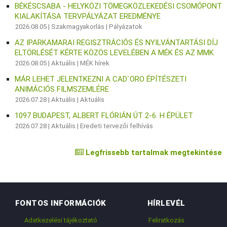
BÉKÉSCSABA - HELYKÖZI TÖMEGKÖZLEKEDÉSI CSOMÓPONT
KIALAKÍTÁSA TERVPÁLYÁZAT EREDMÉNYE
2026.08.05 |
Szakmagyakorlás
|
Pályázatok
AZ IPARKAMARAI REGISZTRÁCIÓS ÉS NYILVÁNTARTÁSI DÍJ
ELTÖRLÉSÉT KÉRTE KÖZÖS LEVELÉBEN A MÉK ÉS AZ MMK
2026.08.05 |
Aktuális
|
MÉK hírek
MÁR LEHET JELENTKEZNI A CAD`ORO ÉPÍTÉSZETI
ANIMÁCIÓS FILMSZEMLÉRE
2026.07.28 |
Aktuális
|
Aktuális
1097 BUDAPEST, ALBERT FLÓRIÁN ÚT 2-6. H ÉPÜLET
2026.07.28 |
Aktuális
|
Eredeti tervezői felhívás
Legfrissebb tartalmak megtekintése
FONTOS INFORMÁCIÓK
HÍRLEVÉL
Adatkezelési tájékoztató
Feliratkozás