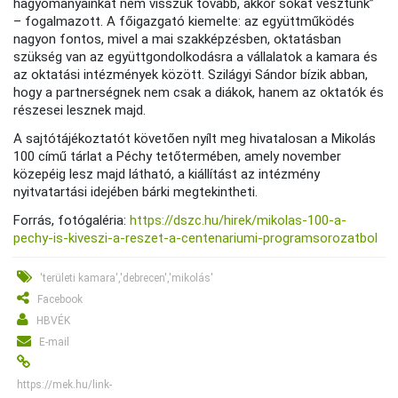
hagyományainkat nem visszük tovább, akkor sokat vesztünk”
– fogalmazott. A főigazgató kiemelte: az együttműködés
nagyon fontos, mivel a mai szakképzésben, oktatásban
szükség van az együttgondolkodásra a vállalatok a kamara és
az oktatási intézmények között. Szilágyi Sándor bízik abban,
hogy a partnerségnek nem csak a diákok, hanem az oktatók és
részesei lesznek majd.
A sajtótájékoztatót követően nyílt meg hivatalosan a Mikolás
100 című tárlat a Péchy tetőtermében, amely november
közepéig lesz majd látható, a kiállítást az intézmény
nyitvatartási idejében bárki megtekintheti.
Forrás, fotógaléria:
https://dszc.hu/hirek/mikolas-100-a-
pechy-is-kiveszi-a-reszet-a-centenariumi-programsorozatbol
'területi kamara','debrecen','mikolás'
Facebook
HBVÉK
E-mail
https://mek.hu/link-