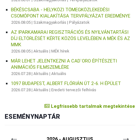
BÉKÉSCSABA - HELYKÖZI TÖMEGKÖZLEKEDÉSI
CSOMÓPONT KIALAKÍTÁSA TERVPÁLYÁZAT EREDMÉNYE
2026.08.05 |
Szakmagyakorlás
|
Pályázatok
AZ IPARKAMARAI REGISZTRÁCIÓS ÉS NYILVÁNTARTÁSI
DÍJ ELTÖRLÉSÉT KÉRTE KÖZÖS LEVELÉBEN A MÉK ÉS AZ
MMK
2026.08.05 |
Aktuális
|
MÉK hírek
MÁR LEHET JELENTKEZNI A CAD`ORO ÉPÍTÉSZETI
ANIMÁCIÓS FILMSZEMLÉRE
2026.07.28 |
Aktuális
|
Aktuális
1097 BUDAPEST, ALBERT FLÓRIÁN ÚT 2-6. H ÉPÜLET
2026.07.28 |
Aktuális
|
Eredeti tervezői felhívás
Legfrissebb tartalmak megtekintése
ESEMÉNYNAPTÁR
←
→
2026 - AUGUSZTUS