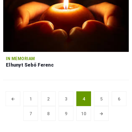
IN MEMORIAM
Elhunyt Sebő Ferenc
🡰
1
2
3
4
5
6
7
8
9
10
🡲