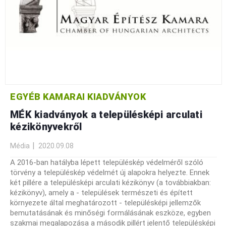
EGYÉB KAMARAI KIADVÁNYOK
MÉK kiadványok a településképi arculati
kézikönyvekről
Média
2020.09.08
A 2016-ban hatályba lépett településkép védelméről szóló
törvény a településkép védelmét új alapokra helyezte. Ennek
két pillére a településképi arculati kézikönyv (a továbbiakban:
kézikönyv), amely a - települések természeti és épített
környezete által meghatározott - településképi jellemzők
bemutatásának és minőségi formálásának eszköze, egyben
szakmai megalapozása a második pillért jelentő településképi