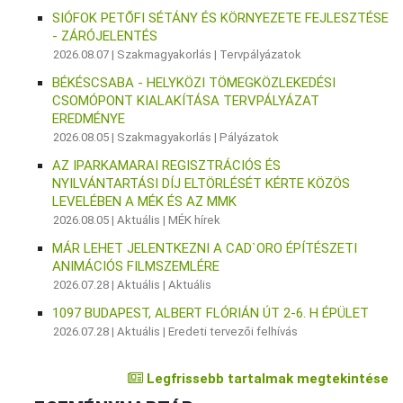
SIÓFOK PETŐFI SÉTÁNY ÉS KÖRNYEZETE FEJLESZTÉSE
- ZÁRÓJELENTÉS
2026.08.07 |
Szakmagyakorlás
|
Tervpályázatok
BÉKÉSCSABA - HELYKÖZI TÖMEGKÖZLEKEDÉSI
CSOMÓPONT KIALAKÍTÁSA TERVPÁLYÁZAT
EREDMÉNYE
2026.08.05 |
Szakmagyakorlás
|
Pályázatok
AZ IPARKAMARAI REGISZTRÁCIÓS ÉS
NYILVÁNTARTÁSI DÍJ ELTÖRLÉSÉT KÉRTE KÖZÖS
LEVELÉBEN A MÉK ÉS AZ MMK
2026.08.05 |
Aktuális
|
MÉK hírek
MÁR LEHET JELENTKEZNI A CAD`ORO ÉPÍTÉSZETI
ANIMÁCIÓS FILMSZEMLÉRE
2026.07.28 |
Aktuális
|
Aktuális
1097 BUDAPEST, ALBERT FLÓRIÁN ÚT 2-6. H ÉPÜLET
2026.07.28 |
Aktuális
|
Eredeti tervezői felhívás
Legfrissebb tartalmak megtekintése