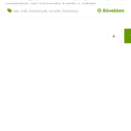
rendeletnek, ami jogi keretbe foglalja a védelmi
szempontokat és eszközöket.
Bővebben
tak, mék, kiadványok, arculati, kézikönyv
🡰