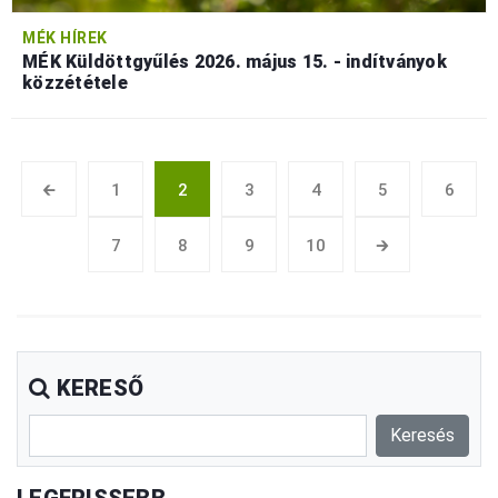
MÉK HÍREK
MÉK Küldöttgyűlés 2026. május 15. - indítványok
közzététele
🡰
1
2
3
4
5
6
7
8
9
10
🡲
KERESŐ