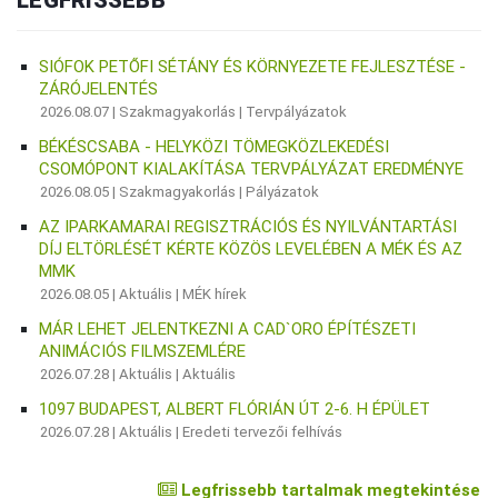
LEGFRISSEBB
SIÓFOK PETŐFI SÉTÁNY ÉS KÖRNYEZETE FEJLESZTÉSE -
ZÁRÓJELENTÉS
2026.08.07 |
Szakmagyakorlás
|
Tervpályázatok
BÉKÉSCSABA - HELYKÖZI TÖMEGKÖZLEKEDÉSI
CSOMÓPONT KIALAKÍTÁSA TERVPÁLYÁZAT EREDMÉNYE
2026.08.05 |
Szakmagyakorlás
|
Pályázatok
AZ IPARKAMARAI REGISZTRÁCIÓS ÉS NYILVÁNTARTÁSI
DÍJ ELTÖRLÉSÉT KÉRTE KÖZÖS LEVELÉBEN A MÉK ÉS AZ
MMK
2026.08.05 |
Aktuális
|
MÉK hírek
MÁR LEHET JELENTKEZNI A CAD`ORO ÉPÍTÉSZETI
ANIMÁCIÓS FILMSZEMLÉRE
2026.07.28 |
Aktuális
|
Aktuális
1097 BUDAPEST, ALBERT FLÓRIÁN ÚT 2-6. H ÉPÜLET
2026.07.28 |
Aktuális
|
Eredeti tervezői felhívás
Legfrissebb tartalmak megtekintése