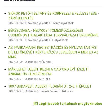
SIÓFOK PETŐFI SÉTÁNY ÉS KÖRNYEZETE FEJLESZTÉSE -
ZÁRÓJELENTÉS
2026.08.07 |
Szakmagyakorlás
|
Tervpályázatok
BÉKÉSCSABA - HELYKÖZI TÖMEGKÖZLEKEDÉSI
CSOMÓPONT KIALAKÍTÁSA TERVPÁLYÁZAT EREDMÉNYE
2026.08.05 |
Szakmagyakorlás
|
Pályázatok
AZ IPARKAMARAI REGISZTRÁCIÓS ÉS NYILVÁNTARTÁSI
DÍJ ELTÖRLÉSÉT KÉRTE KÖZÖS LEVELÉBEN A MÉK ÉS AZ
MMK
2026.08.05 |
Aktuális
|
MÉK hírek
MÁR LEHET JELENTKEZNI A CAD`ORO ÉPÍTÉSZETI
ANIMÁCIÓS FILMSZEMLÉRE
2026.07.28 |
Aktuális
|
Aktuális
1097 BUDAPEST, ALBERT FLÓRIÁN ÚT 2-6. H ÉPÜLET
2026.07.28 |
Aktuális
|
Eredeti tervezői felhívás
Legfrissebb tartalmak megtekintése