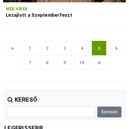
MÉK HÍREK
Lezajlott a SzeptemberFeszt
🡰
1
2
3
4
5
6
7
8
9
10
🡲
KERESŐ
LEGFRISSEBB