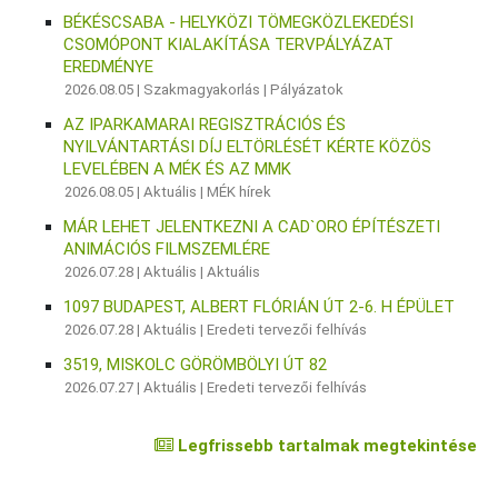
BÉKÉSCSABA - HELYKÖZI TÖMEGKÖZLEKEDÉSI
CSOMÓPONT KIALAKÍTÁSA TERVPÁLYÁZAT
EREDMÉNYE
2026.08.05 |
Szakmagyakorlás
|
Pályázatok
AZ IPARKAMARAI REGISZTRÁCIÓS ÉS
NYILVÁNTARTÁSI DÍJ ELTÖRLÉSÉT KÉRTE KÖZÖS
LEVELÉBEN A MÉK ÉS AZ MMK
2026.08.05 |
Aktuális
|
MÉK hírek
MÁR LEHET JELENTKEZNI A CAD`ORO ÉPÍTÉSZETI
ANIMÁCIÓS FILMSZEMLÉRE
2026.07.28 |
Aktuális
|
Aktuális
1097 BUDAPEST, ALBERT FLÓRIÁN ÚT 2-6. H ÉPÜLET
2026.07.28 |
Aktuális
|
Eredeti tervezői felhívás
3519, MISKOLC GÖRÖMBÖLYI ÚT 82
2026.07.27 |
Aktuális
|
Eredeti tervezői felhívás
Legfrissebb tartalmak megtekintése