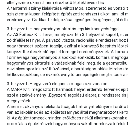
elhelyezése okán itt nem érezhető léptéktévesztés.
A tantermi szárny kialakítása változatos, szerethető és vonzó 
szisztematikusan felépített építészeti rendszert alkot, ami j
eredményez. Grafikai feldolgozása egységes és igényes, jól érth
3. helyezett – hagyományos oktatás egy kis könnyedséggel
Az A3 Építész Kft. terve, amely szintén 3. helyezést kapott, sz
zöldfelületet nyer. A pályázó „tiszta, racionális elrendezést hoz
nagy tömeget szépen tagolja, ezáltal a környező beépítés lépték
könyezetbe illeszkedő épülettömeget eredményeznek. A tornater
formavilága hagyományos alapokból építkezik, kortárs megfog
hagyományos oktatási elvárásoknak felel meg, de a geometrikus r
osztálycsoportok széthúzásával, a barátságos öblök létrehozá
hétköznapokban, de évzáró, évnyitó ünnepségek megtartására is”
3. helyezett – egyszerű elegancia magas színvonalon
A MARP Kft. megosztott harmadik helyet érdemlő tervének építé
szól a szakvélemény. „Egyszerű tagolású alaprajzi rendszere és 
megnyerőek.
A nem szokványos telekadottságok hátrányát előnyére fordította,
van az iskolának és az épületszárnyak által meghatározott ker
ki. Az épülettömegek minden erőlködés nélkül alkalmazkodnak 
oromfalas épületrészek hagyományos vakolt homlokzati felülete