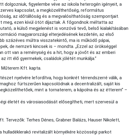
t dolgozniuk, figyelembe véve az iskola heterogén igényeit, a
 szerves kapcsolat, a megközelíthetőség, református
tóság, az időtállóság és a megvalósíthatóság szempontjait.
 meg, ezen kívül ötöt díjaztak. A főgondnok méltatta az
utató, a külső megjelenést is vonzóvá tevő, belső kialakításában
eformáció magyarországi elterjedésének kezdetén, az első
több százéves múltra visszatekintő, ma is működő pápai,
pek, de nemzeti kincsek is – mondta. „Ezzel az örökséggel
n ott van a reménység és a hit, hogy a jövőt és az emberi
a az itt élő gyermekek, családok jólétét munkálja.”
z Műterem Kft. kapta.
szet nyelvére lefordítva, hogy konkrét térrendszerré válik, a
 maghoz fürtszerűen kapcsolódnak a decentralizált, saját kis
megközelíthetőek, mint a tornaterem, a kápolna és az étterem” –
égi életét és városiasodását elősegítheti, mert szervesül a
ft. Tervezők: Terhes Dénes, Grabner Balázs, Hauser Nikolett,
a hulladéklerakó revitalizált környékére közösségi parkot