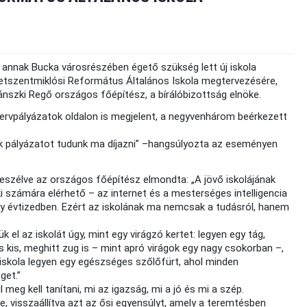
annak Bucka városrészében égető szükség lett új iskola
zigetszentmiklósi Református Általános Iskola megtervezésére,
nszki Regő országos főépítész, a bírálóbizottság elnöke.
tervpályázatok oldalon is megjelent, a negyvenhárom beérkezett
ok pályázatot tudunk ma díjazni” –hangsúlyozta az eseményen
 beszélve az országos főépítész elmondta: „A jövő iskolájának
 számára elérhető – az internet és a mesterséges intelligencia
gy évtizedben. Ezért az iskolának ma nemcsak a tudásról, hanem
 el az iskolát úgy, mint egy virágzó kertet: legyen egy tág,
 kis, meghitt zug is – mint apró virágok egy nagy csokorban –,
z iskola legyen egy egészséges szőlőfürt, ahol minden
get.”
meg kell tanítani, mi az igazság, mi a jó és mi a szép.
ie, visszaállítva azt az ősi egyensúlyt, amely a teremtésben