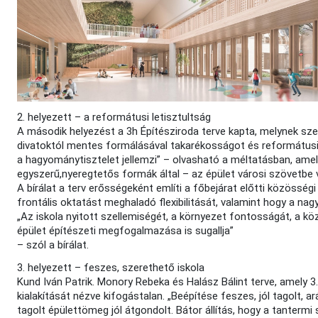
2. helyezett – a reformátusi letisztultság
A második helyezést a 3h Építésziroda terve kapta, melynek sz
divatoktól mentes formálásával takarékosságot és reformátusi 
a hagyománytisztelet jellemzi” – olvasható a méltatásban, amely
egyszerű,nyeregtetős formák által – az épület városi szövetbe v
A bírálat a terv erősségeként említi a főbejárat előtti közösség
frontális oktatást meghaladó flexibilitását, valamint hogy a na
„Az iskola nyitott szellemiségét, a környezet fontosságát, a 
épület építészeti megfogalmazása is sugallja”
– szól a bírálat.
3. helyezett – feszes, szerethető iskola
Kund Iván Patrik. Monory Rebeka és Halász Bálint terve, amely 3.
kialakítását nézve kifogástalan. „Beépítése feszes, jól tagolt, 
tagolt épülettömeg jól átgondolt. Bátor állítás, hogy a tanter