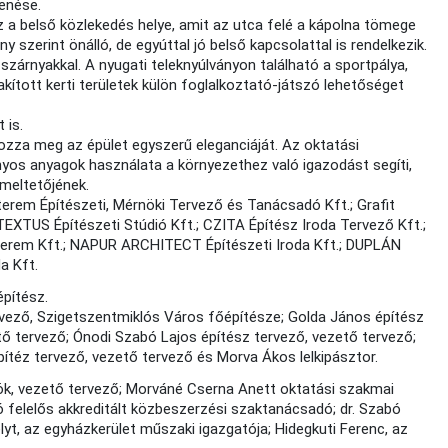
enése.
ez a belső közlekedés helye, amit az utca felé a kápolna tömege
ny szerint önálló, de egyúttal jó belső kapcsolattal is rendelkezik.
szárnyakkal. A nyugati teleknyúlványon található a sportpálya,
lakított kerti területek külön foglalkoztató-játszó lehetőséget
 is.
rozza meg az épület egyszerű eleganciáját. Az oktatási
os anyagok használata a környezethez való igazodást segíti,
emeltetőjének.
terem Építészeti, Mérnöki Tervező és Tanácsadó Kft.; Grafit
XTUS Építészeti Stúdió Kft.; CZITA Építész Iroda Tervező Kft.;
műterem Kft.; NAPUR ARCHITECT Építészeti Iroda Kft.; DUPLÁN
a Kft.
építész.
tervező, Szigetszentmiklós Város főépítésze; Golda János építész
ő tervező; Ónodi Szabó Lajos építész tervező, vezető tervező;
pítéz tervező, vezető tervező és Morva Ákos lelkipásztor.
nök, vezető tervező; Morváné Cserna Anett oktatási szakmai
zló felelős akkreditált közbeszerzési szaktanácsadó; dr. Szabó
yt, az egyházkerület műszaki igazgatója; Hidegkuti Ferenc, az