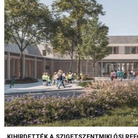
KIHIRDETTÉK A SZIGETSZENTMIKLÓSI RE