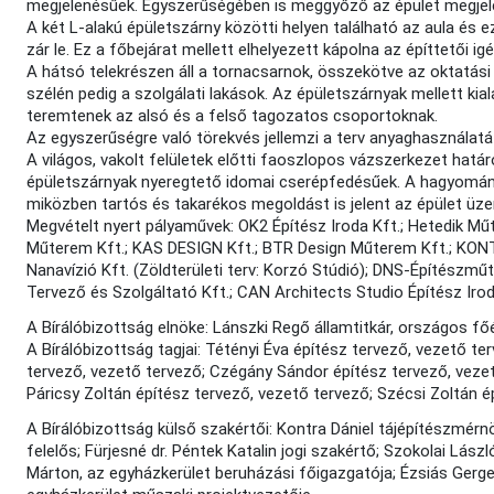
megjelenésűek. Egyszerűségében is meggyőző az épület megjel
A két L-alakú épületszárny közötti helyen található az aula és 
zár le. Ez a főbejárat mellett elhelyezett kápolna az építtetői igé
A hátsó telekrészen áll a tornacsarnok, összekötve az oktatási 
szélén pedig a szolgálati lakások. Az épületszárnyak mellett kia
teremtenek az alsó és a felső tagozatos csoportoknak.
Az egyszerűségre való törekvés jellemzi a terv anyaghasználatát
A világos, vakolt felületek előtti faoszlopos vázszerkezet hatá
épületszárnyak nyeregtető idomai cserépfedésűek. A hagyomány
miközben tartós és takarékos megoldást is jelent az épület üz
Megvételt nyert pályaművek: OK2 Építész Iroda Kft.; Hetedik Mű
Műterem Kft.; KAS DESIGN Kft.; BTR Design Műterem Kft.; KONTE
Nanavízió Kft. (Zöldterületi terv: Korzó Stúdió); DNS-Építész
Tervező és Szolgáltató Kft.; CAN Architects Studio Építész Irod
A Bírálóbizottság elnöke: Lánszki Regő államtitkár, országos fő
A Bírálóbizottság tagjai: Tétényi Éva építész tervező, vezető 
tervező, vezető tervező; Czégány Sándor építész tervező, vezet
Páricsy Zoltán építész tervező, vezető tervező; Szécsi Zoltán é
A Bírálóbizottság külső szakértői: Kontra Dániel tájépítészmér
felelős; Fürjesné dr. Péntek Katalin jogi szakértő; Szokolai Lás
Márton, az egyházkerület beruházási főigazgatója; Ézsiás Gergel