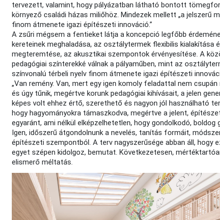
tervezett, valamint, hogy pályázatban látható bontott tömegfo
környező családi házas miliőhöz. Mindezek mellett „a jelszerű 
finom átmenete igazi építészeti innováció.”
A zsűri mégsem a fentieket látja a koncepció legfőbb érdeméne
kereteinek meghaladása, az osztálytermek flexibilis kialakítása
megteremtése, az akusztikai szempontok érvényesítése. A közö
pedagógiai színterekké válnak a pályaműben, mint az osztályte
színvonalú térbeli nyelv finom átmenete igazi építészeti innovác
„Van remény. Van, mert egy igen komoly feladattal nem csupán
és úgy tűnik, megértve korunk pedagógiai kihívásait, a jelen gene
képes volt ehhez értő, szerethető és nagyon jól használható te
hogy hagyományokra támaszkodva, megértve a jelent, építészet
egyaránt, ami nélkül elképzelhetetlen, hogy gondolkodó, boldog 
Igen, időszerű átgondolnunk a nevelés, tanítás formáit, módszer
építészeti szempontból. A terv nagyszerűsége abban áll, hogy e
egyet szépen kidolgoz, bemutat. Következetesen, mértéktartóan
elismerő méltatás.