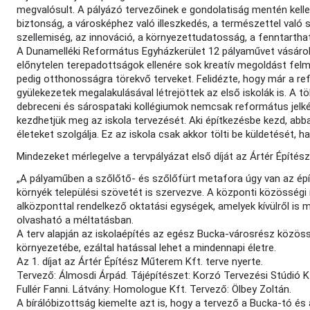
megvalósult. A pályázó tervezőinek e gondolatiság mentén kellet
biztonság, a városképhez való illeszkedés, a természettel való
szellemiség, az innováció, a környezettudatosság, a fenntartha
A Dunamelléki Református Egyházkerület 12 pályaművet vásárolt
előnytelen terepadottságok ellenére sok kreatív megoldást felm
pedig otthonosságra törekvő terveket. Felidézte, hogy már a r
gyülekezetek megalakulásával létrejöttek az első iskolák is. A 
debreceni és sárospataki kollégiumok nemcsak református jelké
kezdhetjük meg az iskola tervezését. Aki építkezésbe kezd, abba
életeket szolgálja. Ez az iskola csak akkor tölti be küldetését, h
Mindezeket mérlegelve a tervpályázat első díját az Ártér Építés
„A pályaműben a szőlőtő- és szőlőfürt metafora úgy van az építé
környék települési szövetét is szervezve. A központi közösségi
alközponttal rendelkező oktatási egységek, amelyek kívülről is 
olvasható a méltatásban.
A terv alapján az iskolaépítés az egész Bucka-városrész közöss
környezetébe, ezáltal hatással lehet a mindennapi életre.
Az 1. díjat az Ártér Építész Műterem Kft. terve nyerte.
Tervező: Álmosdi Árpád. Tájépítészet: Korzó Tervezési Stúdió K
Fullér Fanni. Látvány: Homologue Kft. Tervező: Ölbey Zoltán.
A bírálóbizottság kiemelte azt is, hogy a tervező a Bucka-tó és 