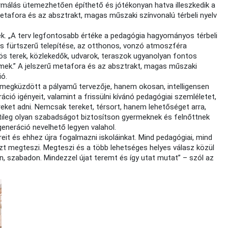
rmálás ütemezhetően építhető és jótékonyan hatva illeszkedik a
metafora és az absztrakt, magas műszaki színvonalú térbeli nyelv
k. „A terv legfontosabb értéke a pedagógia hagyományos térbeli
 és fürtszerű telepítése, az otthonos, vonzó atmoszféra
s terek, közlekedők, udvarok, teraszok ugyanolyan fontos
rmek.” A jelszerű metafora és az absztrakt, magas műszaki
ió.
 megküzdött a pályamű tervezője, hanem okosan, intelligensen
ráció igényeit, valamint a frissülni kívánó pedagógiai szemléletet,
reket adni. Nemcsak tereket, térsort, hanem lehetőséget arra,
ileg olyan szabadságot biztosítson gyermeknek és felnőttnek
generáció nevelhető legyen valahol.
eit és ehhez újra fogalmazni iskoláinkat. Mind pedagógiai, mind
zt megteszi. Megteszi és a több lehetséges helyes válasz közül
, szabadon. Mindezzel újat teremt és így utat mutat” – szól az