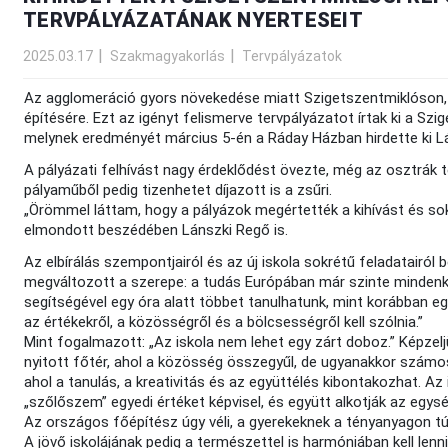
TERVPÁLYÁZATÁNAK NYERTESEIT
2025.03.17
Szakmagyakorlás
Tervpályázatok
Az agglomeráció gyors növekedése miatt Szigetszentmiklóson, 
építésére. Ezt az igényt felismerve tervpályázatot írtak ki a S
melynek eredményét március 5-én a Ráday Házban hirdette ki Lá
A pályázati felhívást nagy érdeklődést övezte, még az osztrák 
pályaműből pedig tizenhetet díjazott is a zsűri.
„Örömmel láttam, hogy a pályázok megértették a kihívást és s
elmondott beszédében Lánszki Regő is.
Az elbírálás szempontjairól és az új iskola sokrétű feladatairól
megváltozott a szerepe: a tudás Európában már szinte mindenki
segítségével egy óra alatt többet tanulhatunk, mint korábban e
az értékekről, a közösségről és a bölcsességről kell szólnia.”
Mint fogalmazott: „Az iskola nem lehet egy zárt doboz.” Képzeljük
nyitott főtér, ahol a közösség összegyűl, de ugyanakkor számos
ahol a tanulás, a kreativitás és az együttélés kibontakozhat. A
„szőlőszem” egyedi értéket képvisel, és együtt alkotják az egysé
Az országos főépítész úgy véli, a gyerekeknek a tényanyagon túl 
A jövő iskolájának pedig a természettel is harmóniában kell lenn