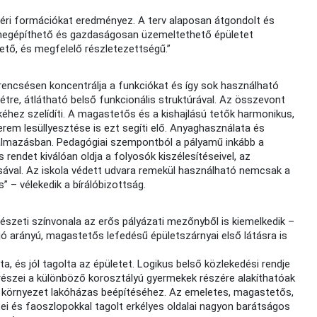
téri formációkat eredményez. A terv alaposan átgondolt és
ól megépíthető és gazdaságosan üzemeltethető épületet
ető, és megfelelő részletezettségű.”
erencsésen koncentrálja a funkciókat és így sok használható
 létre, átlátható belső funkcionális struktúrával. Az összevont
éhez szelídíti. A magastetős és a kishajlású tetők harmonikus,
em lesüllyesztése is ezt segíti elő. Anyaghasználata és
almazásban. Pedagógiai szempontból a pályamű inkább a
endet kiválóan oldja a folyosók kiszélesítéseivel, az
sával. Az iskola védett udvara remekül használható nemcsak a
 – vélekedik a bírálóbizottság.
szeti színvonala az erős pályázati mezőnyből is kiemelkedik –
jó arányú, magastetős lefedésű épületszárnyai első látásra is
 és jól tagolta az épületet. Logikus belső közlekedési rendje
trészei a különböző korosztályú gyermekek részére alakíthatóak
a környezet lakóházas beépítéséhez. Az emeletes, magastetős,
i és faoszlopokkal tagolt erkélyes oldalai nagyon barátságos