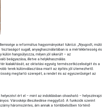
ellemisége a református hagyományokat tükrözi. „Nyugodt, múló
tisztaságot sugall, anyaghasználatában is a mértékletesség és
 külön hangsúlyozza, milyen jól sikerült – az
aló beágyazása, illetve a helykihasználás.
i tér kialakítását, az oktatási egység természetközeliségét és a
gyobb terek különválasztása miatt az építés jól ütemezhető.
közösség megtartó szerepét, a rendet és az egyszerűséget az
 helyezést ért el – mint az indoklásban olvasható – helyszínrajzi
arányos. Városképi illeszkedése meggyőző. A funkciók szerint
mi szárny háromszintes, ám annak a tömbbelsőben történő