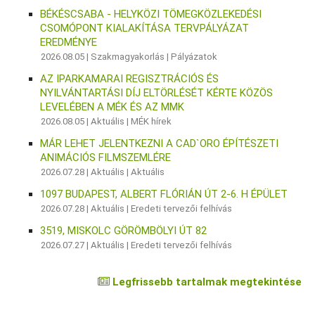
BÉKÉSCSABA - HELYKÖZI TÖMEGKÖZLEKEDÉSI
CSOMÓPONT KIALAKÍTÁSA TERVPÁLYÁZAT
EREDMÉNYE
2026.08.05 |
Szakmagyakorlás
|
Pályázatok
AZ IPARKAMARAI REGISZTRÁCIÓS ÉS
NYILVÁNTARTÁSI DÍJ ELTÖRLÉSÉT KÉRTE KÖZÖS
LEVELÉBEN A MÉK ÉS AZ MMK
2026.08.05 |
Aktuális
|
MÉK hírek
MÁR LEHET JELENTKEZNI A CAD`ORO ÉPÍTÉSZETI
ANIMÁCIÓS FILMSZEMLÉRE
2026.07.28 |
Aktuális
|
Aktuális
1097 BUDAPEST, ALBERT FLÓRIÁN ÚT 2-6. H ÉPÜLET
2026.07.28 |
Aktuális
|
Eredeti tervezői felhívás
3519, MISKOLC GÖRÖMBÖLYI ÚT 82
2026.07.27 |
Aktuális
|
Eredeti tervezői felhívás
Legfrissebb tartalmak megtekintése