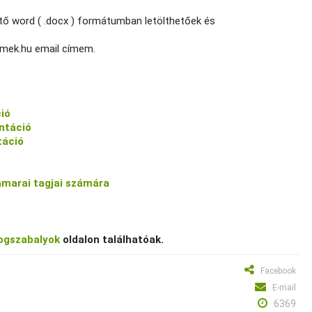
ő word ( .docx ) formátumban letölthetőek és
@mek.hu email címem.
ció
entáció
táció
amarai tagjai számára
ogszabalyok
oldalon találhatóak.
Facebook
E-mail
6369