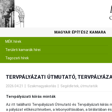
MAGYAR ÉPÍTÉSZ KAMARA
MÉK hírek
Területi kamarák hírei
Tagozati hírek
TERVPÁLYÁZATI ÚTMUTATÓ, TERVPÁLYÁZA
2026.04.21
Szakmagyakorlás
Segédletek, útmutatók
Tervpályázati kiírás minták
Az itt található Tervpályázati Útmutató és Tervpályázati kiírás m
a pályázat előkészítésében, a lebonyolításában, a bírálatában é