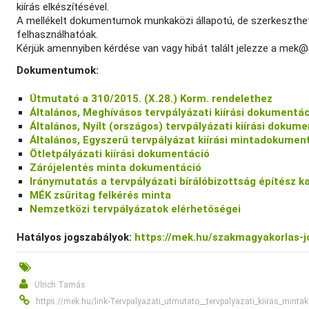
kiírás elkészítésével.
A mellékelt dokumentumok munkaközi állapotú, de szerkeszthet
felhasználhatóak.
Kérjük amennyiben kérdése van vagy hibát talált jelezze a mek
Dokumentumok:
Útmutató a 310/2015. (X.28.) Korm. rendelethez
Általános, Meghívásos tervpályázati kiírási dokumentá
Általános, Nyílt (országos) tervpályázati kiírási dokum
Általános, Egyszerű tervpályázat kiírási mintadokumen
Ötletpályázati kiírási dokumentáció
Zárójelentés minta dokumentáció
Iránymutatás a tervpályázati bírálóbizottság építész k
MÉK zsűritag felkérés minta
Nemzetközi tervpályázatok elérhetőségei
Hatályos jogszabályok:
https://mek.hu/szakmagyakorlas-j
Ulrich Tamás
https://mek.hu/link-Tervpalyazati_utmutato__tervpalyazati_kiiras_mintak