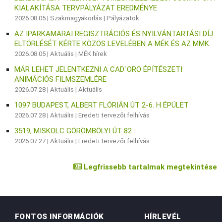
KIALAKÍTÁSA TERVPÁLYÁZAT EREDMÉNYE
2026.08.05 |
Szakmagyakorlás
|
Pályázatok
AZ IPARKAMARAI REGISZTRÁCIÓS ÉS NYILVÁNTARTÁSI DÍJ
ELTÖRLÉSÉT KÉRTE KÖZÖS LEVELÉBEN A MÉK ÉS AZ MMK
2026.08.05 |
Aktuális
|
MÉK hírek
MÁR LEHET JELENTKEZNI A CAD`ORO ÉPÍTÉSZETI
ANIMÁCIÓS FILMSZEMLÉRE
2026.07.28 |
Aktuális
|
Aktuális
1097 BUDAPEST, ALBERT FLÓRIÁN ÚT 2-6. H ÉPÜLET
2026.07.28 |
Aktuális
|
Eredeti tervezői felhívás
3519, MISKOLC GÖRÖMBÖLYI ÚT 82
2026.07.27 |
Aktuális
|
Eredeti tervezői felhívás
Legfrissebb tartalmak megtekintése
FONTOS INFORMÁCIÓK
HÍRLEVÉL