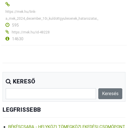
https://mek.hu/link-
a_mek_2024_december_10i_kuldottgyulesenek_hatarozatai_
595
https://mek.hu/id-48228
14630
KERESŐ
LEGFRISSEBB
BÉKÉSCSABA - HELYKÖZI TÖMEGKÖZLEKEDÉSI CSOMÓPONT