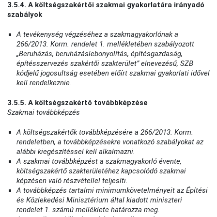
3.5.4. A költségszakértői szakmai gyakorlatára irányadó
szabályok
A tevékenység végzéséhez a szakmagyakorlónak a
266/2013. Korm. rendelet 1. mellékletében szabályozott
„Beruházás, beruházáslebonyolítás, építésgazdaság,
építésszervezés szakértői szakterület” elnevezésű, SZB
kódjelű jogosultság esetében előírt szakmai gyakorlati idővel
kell rendelkeznie.
3.5.5. A költségszakértő továbbképzése
Szakmai továbbképzés
A költségszakértők továbbképzésére a 266/2013. Korm.
rendeletben, a továbbképzésekre vonatkozó szabályokat az
alábbi kiegészítéssel kell alkalmazni.
A szakmai továbbképzést a szakmagyakorló évente,
költségszakértő szakterületéhez kapcsolódó szakmai
képzésen való részvétellel teljesíti.
A továbbképzés tartalmi minimumkövetelményeit az Építési
és Közlekedési Minisztérium által kiadott miniszteri
rendelet 1. számú melléklete határozza meg.