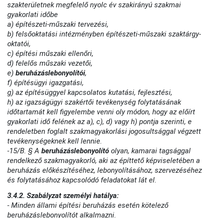
szakterületnek megfelelő nyolc év szakirányú szakmai
gyakorlati időbe
a) építészeti-műszaki tervezési,
b) felsőoktatási intézményben építészeti-műszaki szaktárgy-
oktatói,
c) építési műszaki ellenőri,
d) felelős műszaki vezetői,
e)
beruházáslebonyolítói
,
f) építésügyi igazgatási,
g) az építésüggyel kapcsolatos kutatási, fejlesztési,
h) az igazságügyi szakértői tevékenység folytatásának
időtartamát kell figyelembe venni oly módon, hogy az előírt
gyakorlati idő felének az a), c), d) vagy h) pontja szerinti, e
rendeletben foglalt szakmagyakorlási jogosultsággal végzett
tevékenységeknek kell lennie.
-15/B. § A
beruházáslebonyolító
olyan, kamarai tagsággal
rendelkező szakmagyakorló, aki az építtető képviseletében a
beruházás előkészítéséhez, lebonyolításához, szervezéséhez
és folytatásához kapcsolódó feladatokat lát el.
3.4.2. Szabályzat személyi hatálya:
- Minden állami építési beruházás esetén kötelező
beruházáslebonyolítót alkalmazni.