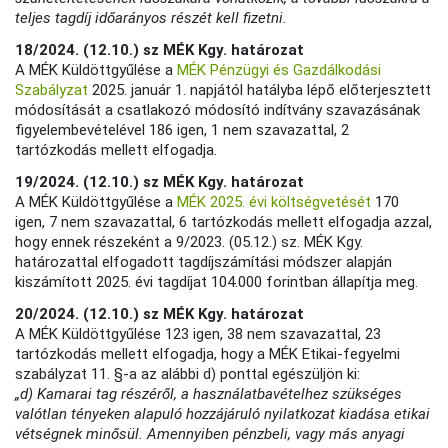
teljes tagdíj időarányos részét kell fizetni.
18/2024. (12.10.) sz MÉK Kgy. határozat
A MÉK Küldöttgyűlése a
MÉK Pénzügyi és Gazdálkodási
Szabályzat
2025. január 1. napjától hatályba lépő előterjesztett
módosítását a csatlakozó módosító indítvány szavazásának
figyelembevételével 186 igen, 1 nem szavazattal, 2
tartózkodás mellett elfogadja.
19/2024. (12.10.) sz MÉK Kgy. határozat
A MÉK Küldöttgyűlése a
MÉK 2025. évi költségvetését
170
igen, 7 nem szavazattal, 6 tartózkodás mellett elfogadja azzal,
hogy ennek részeként a 9/2023. (05.12.) sz. MÉK Kgy.
határozattal elfogadott tagdíjszámítási módszer alapján
kiszámított 2025. évi tagdíjat 104.000 forintban állapítja meg.
20/2024. (12.10.) sz MÉK Kgy. határozat
A MÉK Küldöttgyűlése 123 igen, 38 nem szavazattal, 23
tartózkodás mellett elfogadja, hogy a MÉK Etikai-fegyelmi
szabályzat 11. §-a az alábbi d) ponttal egészüljön ki:
„d) Kamarai tag részéről, a használatbavételhez szükséges
valótlan tényeken alapuló hozzájáruló nyilatkozat kiadása etikai
vétségnek minősül. Amennyiben pénzbeli, vagy más anyagi