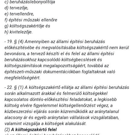
c) beruházáslebonyolítója
d) tervezője,
e) tervellenőre,
f) építési műszaki ellenőre
g) költségszakértője és
h) kivitelezője.
- 19. § (4) Amennyiben az állami építési beruházás
előkészítésébe és megvalósításába költségszakértő nem kerül
bevonásra, a tervező készíti el és felel az állami építési
beruházásokhoz kapcsolódó költségbecslések és
költségszámítások megalapozottságáért, továbbá az
építészeti-műszaki dokumentációkban foglaltaknak való
megfelelőségéért.
- 22. § (1) A költségszakértő ellátja az állami építési beruházás
során alkalmazott árakkal és felmerülő költségekkel
kapcsolatos döntés-előkészítési feladatokat, a legkisebb
költség elvére figyelemmel költségellenőrzést végez, a
közbeszerzési eljárás során közreműködik az aránytalanul
alacsony ár és egyéb aránytalan vállalások vizsgálatában,
valamint vizsgálja a költségek alakulását.
(2)
A költségszakértő felel