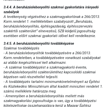
3.4.4. A beruházáslebonyolító szakmai gyakorlatára irányadó
szabályok
A tevékenység végzéséhez a szakmagyakorlónak a 266/2013.
Korm.rendelet 1. mellékletében szabályozott „Beruházás,
beruházáslebonyolítás, építésgazdaság, építésszervezés
szakértői szakterület” elnevezésű, SZB kódjelű jogosultság
esetében előírt szakmai gyakorlati idővel kell rendelkeznie.
3.4.5. A beruházáslebonyolító továbbképzése
Szakmai továbbképzés
- A beruházáslebonyolítók továbbképzésére a 266/2013.
Korm.rendeletben, a továbbképzésekre vonatkozó szabályokat
az alábbi kiegészítéssel kell alkalmazni.
- A szakmai továbbképzést a szakmagyakorló évente,
beruházáslebonyolító szakterületéhez kapcsolódó szakmai
képzésen való részvétellel teljesíti.
- A továbbképzés tartalmi minimumkövetelményeit az Építési
és Közlekedési Minisztérium által kiadott miniszteri rendelet 1.
számú melléklete határozza meg.
- Amennyiben a beruházáslebonyolítás mellett más
szakmagyakorlási jogosultsága is van, úgy a továbbképzési
kötelezettsége összehangolásra kerül a Magyar Építész