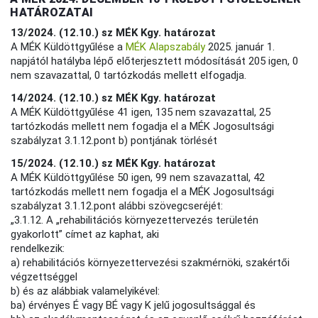
HATÁROZATAI
13/2024. (12.10.) sz MÉK Kgy. határozat
A MÉK Küldöttgyűlése a
MÉK Alapszabály
2025. január 1.
napjától hatályba lépő előterjesztett módosítását 205 igen, 0
nem szavazattal, 0 tartózkodás mellett elfogadja.
14/2024. (12.10.) sz MÉK Kgy. határozat
A MÉK Küldöttgyűlése 41 igen, 135 nem szavazattal, 25
tartózkodás mellett nem fogadja el a MÉK Jogosultsági
szabályzat 3.1.12.pont b) pontjának törlését
15/2024. (12.10.) sz MÉK Kgy. határozat
A MÉK Küldöttgyűlése 50 igen, 99 nem szavazattal, 42
tartózkodás mellett nem fogadja el a MÉK Jogosultsági
szabályzat 3.1.12.pont alábbi szövegcseréjét:
„3.1.12. A „rehabilitációs környezettervezés területén
gyakorlott” címet az kaphat, aki
rendelkezik:
a) rehabilitációs környezettervezési szakmérnöki, szakértői
végzettséggel
b) és az alábbiak valamelyikével:
ba) érvényes É vagy BÉ vagy K jelű jogosultsággal és