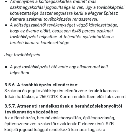
Amennyiben a költségszakértés mellett más
szakmagyakorlási jogosultsága is van, úgy a továbbképzési
kötelezettsége összehangolásra kerül a Magyar Építész
Kamara szakmai továbbképzési rendszerével.
A költségszakértői tevékenységet végző kötelezettsége,
hogy az évente előírt, összesen 6x45 perces szakmai
továbbképzést teljesítse. A teljesítés nyilvántartása a
területi kamara kötelezettsége.
Jogi továbbképzés
A jogi továbbképzést ötévente egy alkalommal kell
teljesíteni.
3.5.6. A továbbképzés ellenőrzése:
Szakmai és jogi továbbképzés ellenőrzése területi kamarai
titkári hatáskör, a 266/2013. Korm. rendeletben előírtak szerint.
3.5.7. Átmeneti rendelkezések a beruházáslebonyolítói
tevékenység végzéséhez
Az a Beruházás, beruházáslebonyolítás, építésgazdaság,
építésszervezés szakértői szakterület” elnevezésű, SZB
kódjelű jogosultsággal rendelkező kamarai tag, aki a