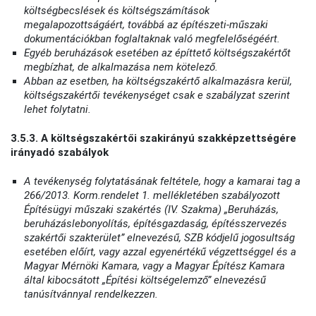
költségbecslések és költségszámítások
megalapozottságáért, továbbá az építészeti-műszaki
dokumentációkban foglaltaknak való megfelelőségéért.
Egyéb beruházások esetében az építtető költségszakértőt
megbízhat, de alkalmazása nem kötelező.
Abban az esetben, ha költségszakértő alkalmazásra kerül,
költségszakértői tevékenységet csak e szabályzat szerint
lehet folytatni.
3.5.3. A költségszakértői szakirányú szakképzettségére
irányadó szabályok
A tevékenység folytatásának feltétele, hogy a kamarai tag a
266/2013. Korm.rendelet 1. mellékletében szabályozott
Építésügyi műszaki szakértés (IV. Szakma) „Beruházás,
beruházáslebonyolítás, építésgazdaság, építésszervezés
szakértői szakterület” elnevezésű, SZB kódjelű jogosultság
esetében előírt, vagy azzal egyenértékű végzettséggel és a
Magyar Mérnöki Kamara, vagy a Magyar Építész Kamara
által kibocsátott „Építési költségelemző” elnevezésű
tanúsítvánnyal rendelkezzen.