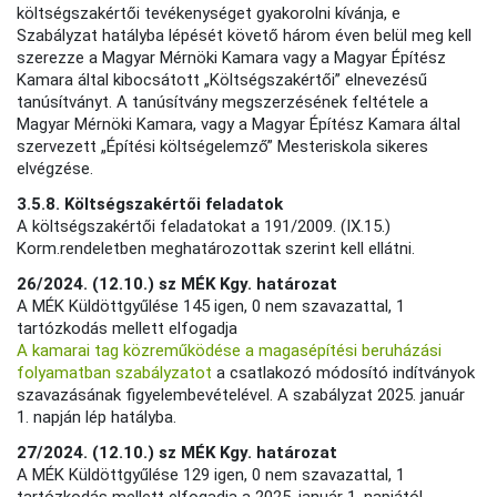
költségszakértői tevékenységet gyakorolni kívánja, e
Szabályzat hatályba lépését követő három éven belül meg kell
szerezze a Magyar Mérnöki Kamara vagy a Magyar Építész
Kamara által kibocsátott „Költségszakértői” elnevezésű
tanúsítványt. A tanúsítvány megszerzésének feltétele a
Magyar Mérnöki Kamara, vagy a Magyar Építész Kamara által
szervezett „Építési költségelemző” Mesteriskola sikeres
elvégzése.
3.5.8. Költségszakértői feladatok
A költségszakértői feladatokat a 191/2009. (IX.15.)
Korm.rendeletben meghatározottak szerint kell ellátni.
26/2024. (12.10.) sz MÉK Kgy. határozat
A MÉK Küldöttgyűlése 145 igen, 0 nem szavazattal, 1
tartózkodás mellett elfogadja
A kamarai tag közreműködése a magasépítési beruházási
folyamatban szabályzatot
a csatlakozó módosító indítványok
szavazásának figyelembevételével. A szabályzat 2025. január
1. napján lép hatályba.
27/2024. (12.10.) sz MÉK Kgy. határozat
A MÉK Küldöttgyűlése 129 igen, 0 nem szavazattal, 1
tartózkodás mellett elfogadja a 2025. január 1. napjától