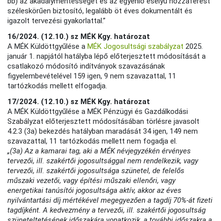
bb) az akadálymentességet és az egyenlő esélyű hozzáférést
széleskörűen biztosító, legalább öt éves dokumentált és
igazolt tervezési gyakorlattal.”
16/2024. (12.10.) sz MÉK Kgy. határozat
A MÉK Küldöttgyűlése a
MÉK Jogosultsági szabályzat
2025.
január 1. napjától hatályba lépő előterjesztett módosítását a
csatlakozó módosító indítványok szavazásának
figyelembevételével 159 igen, 9 nem szavazattal, 11
tartózkodás mellett elfogadja.
17/2024. (12.10.) sz MÉK Kgy. határozat
A MÉK Küldöttgyűlése a MÉK Pénzügyi és Gazdálkodási
Szabályzat előterjesztett módosításában törlésre javasolt
4.2.3 (3a) bekezdés hatályban maradását 34 igen, 149 nem
szavazattal, 11 tartózkodás mellett nem fogadja el.
„(3a) Az a kamarai tag, aki a MÉK névjegyzékén érvényes
tervezői, ill. szakértői jogosultsággal nem rendelkezik, vagy
tervezői, ill. szakértői jogosultsága szünetel, de felelős
műszaki vezetői, vagy építési műszaki ellenőri, vagy
energetikai tanúsítói jogosultsága aktív, akkor az éves
nyilvántartási díj mértékével megegyezően a tagdíj 70%-át fizeti
tagdíjként. A kedvezmény a tervezői, ill. szakértői jogosultság
szüneteltetésének időszakára vonatkozik, a további időszakra a