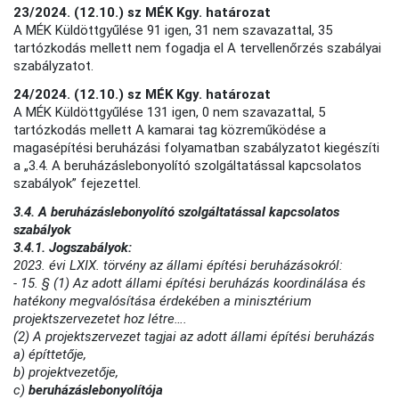
23/2024. (12.10.) sz MÉK Kgy. határozat
A MÉK Küldöttgyűlése 91 igen, 31 nem szavazattal, 35
tartózkodás mellett nem fogadja el A tervellenőrzés szabályai
szabályzatot.
24/2024. (12.10.) sz MÉK Kgy. határozat
A MÉK Küldöttgyűlése 131 igen, 0 nem szavazattal, 5
tartózkodás mellett A kamarai tag közreműködése a
magasépítési beruházási folyamatban szabályzatot kiegészíti
a „3.4. A beruházáslebonyolító szolgáltatással kapcsolatos
szabályok” fejezettel.
3.4. A beruházáslebonyolító szolgáltatással kapcsolatos
szabályok
3.4.1. Jogszabályok:
2023. évi LXIX. törvény az állami építési beruházásokról:
- 15. § (1) Az adott állami építési beruházás koordinálása és
hatékony megvalósítása érdekében a minisztérium
projektszervezetet hoz létre….
(2) A projektszervezet tagjai az adott állami építési beruházás
a) építtetője,
b) projektvezetője,
c)
beruházáslebonyolítója