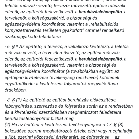
felelős műszaki vezető, tervezői művezető, építési műszaki
ellenőr, az építtetői fedezetkezelő, a
beruházáslebonyolító
, a
tervellenőr, a költségszakértő, a biztonsági és
egészségvédelmi koordinátor, valamint a „rehabilitációs
környezettervezés területén gyakorlott” címmel rendelkező
szakmagyakorló feladataira.
- 6. § * Az építtető, a tervező, a vállalkozó kivitelező, a felelős
műszaki vezető, a tervezői művezető, az építési műszaki
ellenőr, az építtetői fedezetkezelő, a
beruházáslebonyolító
, a
tervellenőr, a költségszakértő, valamint a biztonsági és
egészségvédelmi koordinátor (a továbbiakban együtt: az
építőipari kivitelezési tevékenység résztvevői) kötelesek
együttműködni a kivitelezési folyamatok megvalósítása
érdekében.
- 8. § (1) Az építtető az építési beruházás előkészítése,
lebonyolítása, szervezése és folytatása során az e rendeletben
és a kivitelezési szerződésben meghatározott feladataira
beruházáslebonyolítót bízhat meg.
(2) Ha az építőipari kivitelezési tevékenységnek a 17. § (3)
bekezdése szerint meghatározott értéke eléri vagy meghaladja
a Kbt. szerinti közösségi értékhatárt, az építtetőnek – az