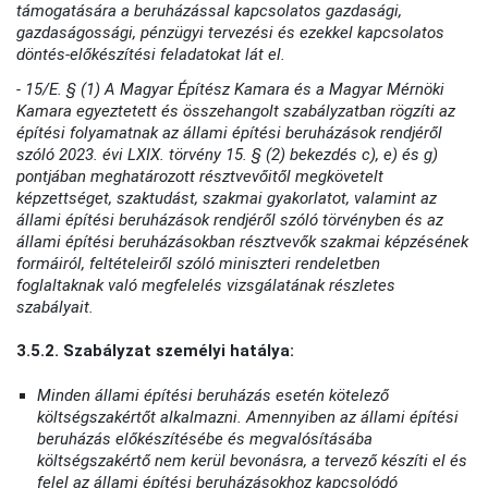
támogatására a beruházással kapcsolatos gazdasági,
gazdaságossági, pénzügyi tervezési és ezekkel kapcsolatos
döntés-előkészítési feladatokat lát el.
- 15/E. § (1) A Magyar Építész Kamara és a Magyar Mérnöki
Kamara egyeztetett és összehangolt szabályzatban rögzíti az
építési folyamatnak az állami építési beruházások rendjéről
szóló 2023. évi LXIX. törvény 15. § (2) bekezdés c), e) és g)
pontjában meghatározott résztvevőitől megkövetelt
képzettséget, szaktudást, szakmai gyakorlatot, valamint az
állami építési beruházások rendjéről szóló törvényben és az
állami építési beruházásokban résztvevők szakmai képzésének
formáiról, feltételeiről szóló miniszteri rendeletben
foglaltaknak való megfelelés vizsgálatának részletes
szabályait.
3.5.2. Szabályzat személyi hatálya:
Minden állami építési beruházás esetén kötelező
költségszakértőt alkalmazni. Amennyiben az állami építési
beruházás előkészítésébe és megvalósításába
költségszakértő nem kerül bevonásra, a tervező készíti el és
felel az állami építési beruházásokhoz kapcsolódó