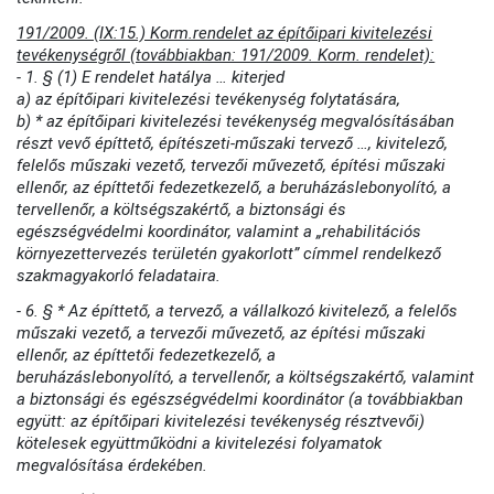
191/2009. (IX:15.) Korm.rendelet az építőipari kivitelezési
tevékenységről (továbbiakban: 191/2009. Korm. rendelet):
- 1. § (1) E rendelet hatálya … kiterjed
a) az építőipari kivitelezési tevékenység folytatására,
b) * az építőipari kivitelezési tevékenység megvalósításában
részt vevő építtető, építészeti-műszaki tervező …, kivitelező,
felelős műszaki vezető, tervezői művezető, építési műszaki
ellenőr, az építtetői fedezetkezelő, a beruházáslebonyolító, a
tervellenőr, a költségszakértő, a biztonsági és
egészségvédelmi koordinátor, valamint a „rehabilitációs
környezettervezés területén gyakorlott” címmel rendelkező
szakmagyakorló feladataira.
- 6. § * Az építtető, a tervező, a vállalkozó kivitelező, a felelős
műszaki vezető, a tervezői művezető, az építési műszaki
ellenőr, az építtetői fedezetkezelő, a
beruházáslebonyolító, a tervellenőr, a költségszakértő, valamint
a biztonsági és egészségvédelmi koordinátor (a továbbiakban
együtt: az építőipari kivitelezési tevékenység résztvevői)
kötelesek együttműködni a kivitelezési folyamatok
megvalósítása érdekében.