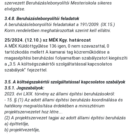
szervezett Beruházáslebonyolítói Mesteriskola sikeres
elvégzése.
3.4.8. Beruházáslebonyolítói feladatok
A beruházáslebonyolítói feladatokat a 191/2009. (IX.15.)
Korm.rendeletben meghatározottak szerint kell ellátni.
25/2024. (12.10.) sz MÉK Kgy. határozat
A MÉK Küldöttgyűlése 136 igen, 0 nem szavazattal, 0
tartózkodás mellett A kamarai tag közreműködése a
magasépítési beruházási folyamatban szabályzatot kiegészíti
a „3.5. A költségszakértői szolgáltatással kapcsolatos
szabályok” fejezettel.
3.5. A költségszakértői szolgáltatással kapcsolatos szabályok
3.5.1. Jogszabályok:
2023. évi LXIX. törvény az állami építési beruházásokról:
- 15. § (1) Az adott állami építési beruházás koordinálása és
hatékony megvalósítása érdekében a minisztérium
projektszervezetet hoz létre….
(2) A projektszervezet tagjai az adott állami építési beruházás
a) építtetője,
b) projektvezetője,