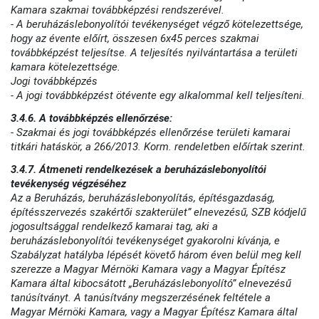
Kamara szakmai továbbképzési rendszerével.
- A beruházáslebonyolítói tevékenységet végző kötelezettsége,
hogy az évente előírt, összesen 6x45 perces szakmai
továbbképzést teljesítse. A teljesítés nyilvántartása a területi
kamara kötelezettsége.
Jogi továbbképzés
- A jogi továbbképzést ötévente egy alkalommal kell teljesíteni.
3.4.6. A továbbképzés ellenőrzése:
- Szakmai és jogi továbbképzés ellenőrzése területi kamarai
titkári hatáskör, a 266/2013. Korm. rendeletben előírtak szerint.
3.4.7. Átmeneti rendelkezések a beruházáslebonyolítói
tevékenység végzéséhez
Az a Beruházás, beruházáslebonyolítás, építésgazdaság,
építésszervezés szakértői szakterület” elnevezésű, SZB kódjelű
jogosultsággal rendelkező kamarai tag, aki a
beruházáslebonyolítói tevékenységet gyakorolni kívánja, e
Szabályzat hatályba lépését követő három éven belül meg kell
szerezze a Magyar Mérnöki Kamara vagy a Magyar Építész
Kamara által kibocsátott „Beruházáslebonyolító” elnevezésű
tanúsítványt. A tanúsítvány megszerzésének feltétele a
Magyar Mérnöki Kamara, vagy a Magyar Építész Kamara által