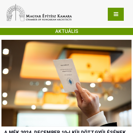
AKTUÁLIS
A MÉK 2024. DECEMBER 10-I KÜLDÖTTGYŰLÉSÉNEK