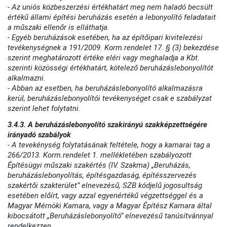
- Az uniós közbeszerzési értékhatárt meg nem haladó becsült
értékű állami építési beruházás esetén a lebonyolító feladatait
a műszaki ellenőr is elláthatja.
- Egyéb beruházások esetében, ha az építőipari kivitelezési
tevékenységnek a 191/2009. Korm.rendelet 17. § (3) bekezdése
szerint meghatározott értéke eléri vagy meghaladja a Kbt.
szerinti közösségi értékhatárt, kötelező beruházáslebonyolítót
alkalmazni.
- Abban az esetben, ha beruházáslebonyolító alkalmazásra
kerül, beruházáslebonyolítói tevékenységet csak e szabályzat
szerint lehet folytatni.
3.4.3. A beruházáslebonyolító szakirányú szakképzettségére
irányadó szabályok
- A tevekénység folytatásának feltétele, hogy a kamarai tag a
266/2013. Korm.rendelet 1. mellékletében szabályozott
Építésügyi műszaki szakértés (IV. Szakma) „Beruházás,
beruházáslebonyolítás, építésgazdaság, építésszervezés
szakértői szakterület” elnevezésű, SZB kódjelű jogosultság
esetében előírt, vagy azzal egyenértékű végzettséggel és a
Magyar Mérnöki Kamara, vagy a Magyar Építész Kamara által
kibocsátott „Beruházáslebonyolító” elnevezésű tanúsítvánnyal
rendelkezzen.