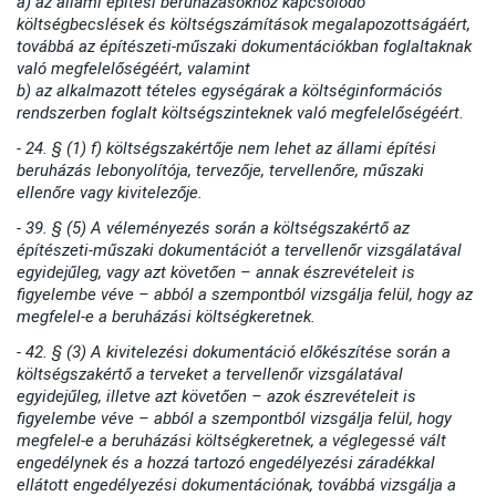
a) az állami építési beruházásokhoz kapcsolódó
költségbecslések és költségszámítások megalapozottságáért,
továbbá az építészeti-műszaki dokumentációkban foglaltaknak
való megfelelőségéért, valamint
b) az alkalmazott tételes egységárak a költséginformációs
rendszerben foglalt költségszinteknek való megfelelőségéért.
- 24. § (1) f) költségszakértője nem lehet az állami építési
beruházás lebonyolítója, tervezője, tervellenőre, műszaki
ellenőre vagy kivitelezője.
- 39. § (5) A véleményezés során a költségszakértő az
építészeti-műszaki dokumentációt a tervellenőr vizsgálatával
egyidejűleg, vagy azt követően – annak észrevételeit is
figyelembe véve – abból a szempontból vizsgálja felül, hogy az
megfelel-e a beruházási költségkeretnek.
- 42. § (3) A kivitelezési dokumentáció előkészítése során a
költségszakértő a terveket a tervellenőr vizsgálatával
egyidejűleg, illetve azt követően – azok észrevételeit is
figyelembe véve – abból a szempontból vizsgálja felül, hogy
megfelel-e a beruházási költségkeretnek, a véglegessé vált
engedélynek és a hozzá tartozó engedélyezési záradékkal
ellátott engedélyezési dokumentációnak, továbbá vizsgálja a