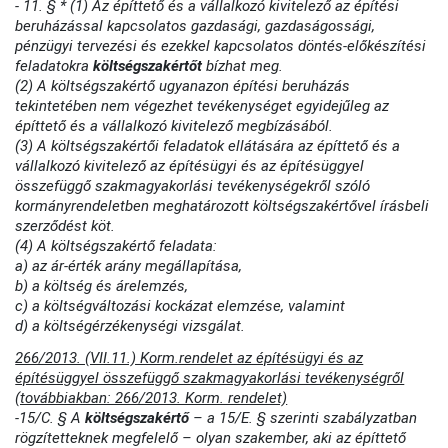
- 11. § * (1) Az építtető és a vállalkozó kivitelező az építési
beruházással kapcsolatos gazdasági, gazdaságossági,
pénzügyi tervezési és ezekkel kapcsolatos döntés-előkészítési
feladatokra
költségszakértőt
bízhat meg.
(2) A költségszakértő ugyanazon építési beruházás
tekintetében nem végezhet tevékenységet egyidejűleg az
építtető és a vállalkozó kivitelező megbízásából.
(3) A költségszakértői feladatok ellátására az építtető és a
vállalkozó kivitelező az építésügyi és az építésüggyel
összefüggő szakmagyakorlási tevékenységekről szóló
kormányrendeletben meghatározott költségszakértővel írásbeli
szerződést köt.
(4) A költségszakértő feladata:
a) az ár-érték arány megállapítása,
b) a költség és árelemzés,
c) a költségváltozási kockázat elemzése, valamint
d) a költségérzékenységi vizsgálat.
266/2013. (VII.11.) Korm.rendelet az építésügyi és az
építésüggyel összefüggő szakmagyakorlási tevékenységről
(továbbiakban: 266/2013. Korm. rendelet)
-15/C. § A
költségszakértő
– a 15/E. § szerinti szabályzatban
rögzítetteknek megfelelő – olyan szakember, aki az építtető