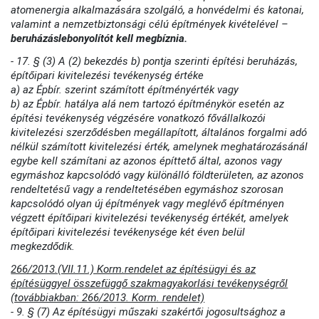
atomenergia alkalmazására szolgáló, a honvédelmi és katonai,
valamint a nemzetbiztonsági célú építmények kivételével –
beruházáslebonyolítót kell megbíznia.
- 17. § (3) A (2) bekezdés b) pontja szerinti építési beruházás,
építőipari kivitelezési tevékenység értéke
a) az Épbír. szerint számított építményérték vagy
b) az Épbír. hatálya alá nem tartozó építménykör esetén az
építési tevékenység végzésére vonatkozó fővállalkozói
kivitelezési szerződésben megállapított, általános forgalmi adó
nélkül számított kivitelezési érték, amelynek meghatározásánál
egybe kell számítani az azonos építtető által, azonos vagy
egymáshoz kapcsolódó vagy különálló földterületen, az azonos
rendeltetésű vagy a rendeltetésében egymáshoz szorosan
kapcsolódó olyan új építmények vagy meglévő építményen
végzett építőipari kivitelezési tevékenység értékét, amelyek
építőipari kivitelezési tevékenysége két éven belül
megkezdődik.
266/2013.(VII.11.) Korm.rendelet az építésügyi és az
építésüggyel összefüggő szakmagyakorlási tevékenységről
(továbbiakban: 266/2013. Korm. rendelet)
- 9. § (7) Az építésügyi műszaki szakértői jogosultsághoz a