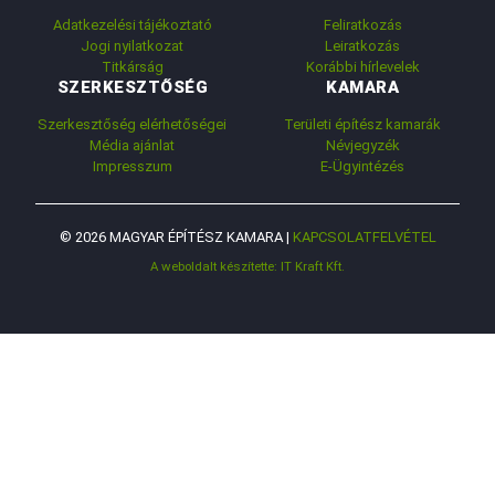
Adatkezelési tájékoztató
Feliratkozás
Jogi nyilatkozat
Leiratkozás
Titkárság
Korábbi hírlevelek
SZERKESZTŐSÉG
KAMARA
Szerkesztőség elérhetőségei
Területi építész kamarák
Média ajánlat
Névjegyzék
Impresszum
E-Ügyintézés
© 2026 MAGYAR ÉPÍTÉSZ KAMARA |
KAPCSOLATFELVÉTEL
A weboldalt készítette: IT Kraft Kft.