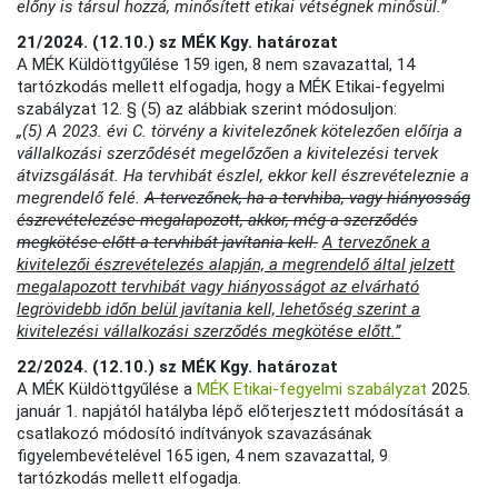
előny is társul hozzá, minősített etikai vétségnek minősül.”
21/2024. (12.10.) sz MÉK Kgy. határozat
A MÉK Küldöttgyűlése 159 igen, 8 nem szavazattal, 14
tartózkodás mellett elfogadja, hogy a MÉK Etikai-fegyelmi
szabályzat 12. § (5) az alábbiak szerint módosuljon:
„(5) A 2023. évi C. törvény a kivitelezőnek kötelezően előírja a
vállalkozási szerződését megelőzően a kivitelezési tervek
átvizsgálását. Ha tervhibát észlel, ekkor kell észrevételeznie a
megrendelő felé.
A tervezőnek, ha a tervhiba, vagy hiányosság
észrevételezése megalapozott, akkor, még a szerződés
megkötése előtt a tervhibát javítania kell.
A tervezőnek a
kivitelezői észrevételezés alapján, a megrendelő által jelzett
megalapozott tervhibát vagy hiányosságot az elvárható
legrövidebb időn belül javítania kell, lehetőség szerint a
kivitelezési vállalkozási szerződés megkötése előtt.”
22/2024. (12.10.) sz MÉK Kgy. határozat
A MÉK Küldöttgyűlése a
MÉK Etikai-fegyelmi szabályzat
2025.
január 1. napjától hatályba lépő előterjesztett módosítását a
csatlakozó módosító indítványok szavazásának
figyelembevételével 165 igen, 4 nem szavazattal, 9
tartózkodás mellett elfogadja.