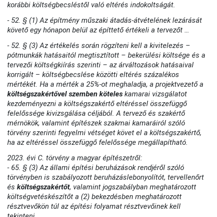
korábbi költségbecsléstől való eltérés indokoltságát.
- 52. § (1) Az építmény műszaki átadás-átvételének lezárását
követő egy hónapon belül az építtető értékeli a tervezőt …
- 52. § (3) Az értékelés során rögzíteni kell a kivitelezés –
pótmunkák hatásaitól megtisztított – bekerülési költsége és a
tervezői költségkiírás szerinti – az árváltozások hatásaival
korrigált – költségbecslése közötti eltérés százalékos
mértékét. Ha a mérték a 25%-ot meghaladja, a projektvezető a
költségszakértővel szemben köteles
kamarai vizsgálatot
kezdeményezni a költségszakértő eltéréssel összefüggő
felelőssége kivizsgálása céljából. A tervező és szakértő
mérnökök, valamint építészek szakmai kamaráiról szóló
törvény szerinti fegyelmi vétséget követ el a költségszakértő,
ha az eltéréssel összefüggő felelőssége megállapítható.
2023. évi C. törvény a magyar építészetről:
- 65. § (3) Az állami építési beruházások rendjéről szóló
törvényben is szabályozott beruházáslebonyolítót, tervellenőrt
és
költségszakértőt
, valamint jogszabályban meghatározott
költségvetéskészítőt a (2) bekezdésben meghatározott
résztvevőkön túl az építési folyamat résztvevőinek kell
tekinteni.