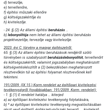
d) tervezője,
e) tervellenőre,
f) építési műszaki ellenőre
g) költségszakértője és
h) kivitelezője.
- 24. § (2) Az állami építési
beruházás
…
b)
lebonyolítója
nem lehet az állami építési beruházás
projektvezetője, tervezője vagy kivitelezője.
2023. évi C. törvény a magyar építészetről:
65. § (3) Az állami építési beruházások rendjéről szóló
törvényben is szabályozott
beruházáslebonyolítót
, tervellenőrt
és költségszakértőt, valamint jogszabályban meghatározott
költségvetéskészítőt a (2) bekezdésben meghatározott
résztvevőkön túl az építési folyamat résztvevőinek kell
tekinteni.
191/2009. (IX.15.) Korm.rendelet az építőipari kivitelezési
tevékenységről (továbbiakban: 191/2009. Korm. rendelet):
- 1. § (1) E rendelet hatálya … kiterjed
a) az építőipari kivitelezési tevékenység folytatására,
b) * az építőipari kivitelezési tevékenység megvalósításában
részt vevő építtető, építészeti-műszaki tervező …, kivitelező,