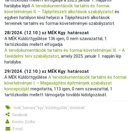
hatályba lépő
A tervdokumentációk tartalmi és formai
követelményei II. – Tájépítészeti alkotások szabályzatot
és
egyben hatályon kívül helyezi a Tájépítészeti alkotások
terveinek tartalmi es formai követelményei szabályzatot.
28/2024. (12.10.) sz MÉK Kgy. határozat
A MÉK Küldöttgyűlése 136 igen, 0 nem szavazattal, 1
tartózkodás mellett elfogadja
A tervdokumentációk tartalmi és formai követelményei III. – A
favédelmi terv szabályzatot
, amely 2025. január 1. napján lép
hatályba.
29/2024. (12.10.) sz MÉK Kgy. határozat
A MÉK Küldöttgyűlése
A tervdokumentációk tartalmi és formai
követelményei I. – Magasépítési építmények szabályzat
koncepcióját
megvitatta, 113 igen, 0 nem szavazattal, 1
tartózkodás mellett támogatja további kidolgozását.
'mék','kamara','kgy','küldöttgyűlés','döntések'
Facebook
Kovács Zsófia
E-mail