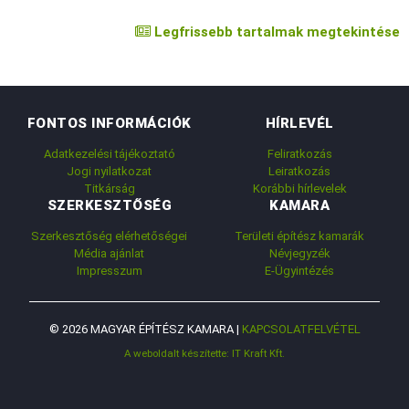
Legfrissebb tartalmak megtekintése
FONTOS INFORMÁCIÓK
HÍRLEVÉL
Adatkezelési tájékoztató
Feliratkozás
Jogi nyilatkozat
Leiratkozás
Titkárság
Korábbi hírlevelek
SZERKESZTŐSÉG
KAMARA
Szerkesztőség elérhetőségei
Területi építész kamarák
Média ajánlat
Névjegyzék
Impresszum
E-Ügyintézés
© 2026 MAGYAR ÉPÍTÉSZ KAMARA |
KAPCSOLATFELVÉTEL
A weboldalt készítette: IT Kraft Kft.