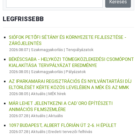
LEGFRISSEBB
SIÓFOK PETŐFI SÉTÁNY ÉS KÖRNYEZETE FEJLESZTÉSE -
ZÁRÓJELENTÉS
2026.08.07 |
Szakmagyakorlás
|
Tervpályázatok
BÉKÉSCSABA - HELYKÖZI TÖMEGKÖZLEKEDÉSI CSOMÓPONT
KIALAKÍTÁSA TERVPÁLYÁZAT EREDMÉNYE
2026.08.05 |
Szakmagyakorlás
|
Pályázatok
AZ IPARKAMARAI REGISZTRÁCIÓS ÉS NYILVÁNTARTÁSI DÍJ
ELTÖRLÉSÉT KÉRTE KÖZÖS LEVELÉBEN A MÉK ÉS AZ MMK
2026.08.05 |
Aktuális
|
MÉK hírek
MÁR LEHET JELENTKEZNI A CAD`ORO ÉPÍTÉSZETI
ANIMÁCIÓS FILMSZEMLÉRE
2026.07.28 |
Aktuális
|
Aktuális
1097 BUDAPEST, ALBERT FLÓRIÁN ÚT 2-6. H ÉPÜLET
2026.07.28 |
Aktuális
|
Eredeti tervezői felhívás