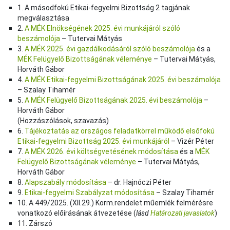
1. A másodfokú Etikai-fegyelmi Bizottság 2 tagjának
megválasztása
2.
A MÉK Elnökségének 2025. évi munkájáról szóló
beszámolója
– Tutervai Mátyás
3.
A MÉK 2025. évi gazdálkodásáról szóló beszámolója
és a
MÉK Felügyelő Bizottságának véleménye
– Tutervai Mátyás,
Horváth Gábor
4.
A MÉK Etikai-fegyelmi Bizottságának 2025. évi beszámolója
– Szalay Tihamér
5.
A MÉK Felügyelő Bizottságának 2025. évi beszámolója
–
Horváth Gábor
(Hozzászólások, szavazás)
6.
Tájékoztatás az országos feladatkörrel működő elsőfokú
Etikai-fegyelmi Bizottság 2025. évi munkájáról
– Vizér Péter
7.
A MÉK 2026. évi költségvetésének módosítása
és a
MÉK
Felügyelő Bizottságának véleménye
– Tutervai Mátyás,
Horváth Gábor
8.
Alapszabály módosítása
– dr. Hajnóczi Péter
9.
Etikai-fegyelmi Szabályzat módosítása
– Szalay Tihamér
10. A 449/2025. (XII.29.) Korm.rendelet műemlék felmérésre
vonatkozó előírásának átvezetése (
lásd
Határozati javaslatok
)
11. Zárszó