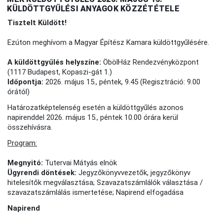
KÜLDÖTTGYŰLÉSI ANYAGOK KÖZZÉTÉTELE
Tisztelt Küldött!
Ezúton meghívom a Magyar Építész Kamara küldöttgyűlésére.
A küldöttgyűlés helyszíne:
ÖbölHáz Rendezvényközpont
(1117 Budapest, Kopaszi-gát 1.)
Időpontja:
2026. május 15., péntek, 9.45 (Regisztráció: 9.00
órától)
Határozatképtelenség esetén a küldöttgyűlés azonos
napirenddel 2026. május 15., péntek 10.00 órára kerül
összehívásra.
Program:
Megnyitó:
Tutervai Mátyás elnök
Ügyrendi döntések:
Jegyzőkönyvvezetők, jegyzőkönyv
hitelesítők megválasztása; Szavazatszámlálók választása /
szavazatszámlálás ismertetése; Napirend elfogadása
Napirend