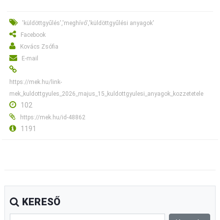
'küldöttgyűlés','meghívó','küldöttgyűlési anyagok'
Facebook
Kovács Zsófia
E-mail
https://mek.hu/link-
mek_kuldottgyules_2026_majus_15_kuldottgyulesi_anyagok_kozzetetele
102
https://mek.hu/id-48862
1191
KERESŐ