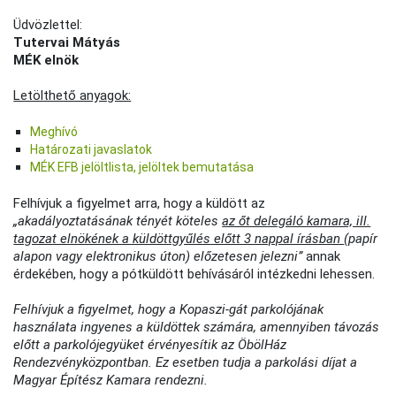
Üdvözlettel:
Tutervai Mátyás
MÉK elnök
Letölthető anyagok:
Meghívó
Határozati javaslatok
MÉK EFB jelöltlista, jelöltek bemutatása
Felhívjuk a figyelmet arra, hogy a küldött az
„akadályoztatásának tényét köteles
az őt delegáló kamara, ill.
tagozat elnökének a küldöttgyűlés előtt 3 nappal írásban
(papír
alapon vagy elektronikus úton) előzetesen jelezni”
annak
érdekében, hogy a pótküldött behívásáról intézkedni lehessen.
Felhívjuk a figyelmet, hogy a Kopaszi-gát parkolójának
használata ingyenes a küldöttek számára, amennyiben távozás
előtt a parkolójegyüket érvényesítik az ÖbölHáz
Rendezvényközpontban. Ez esetben tudja a parkolási díjat a
Magyar Építész Kamara rendezni.