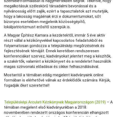
szemléletformálását is nagymértékben segítik. Tekintve, hogy
megalkotásuk széleskörű társadalmi bevonással és a
nyilvánosság előtt zajlik, ezért a tapasztalatok azt mutatják,
hogy a lakosság magáénak érzi e dokumentumokat, sőt
bizonyos esetekben megjelenik közösségépítő,
lokálpatriotizmust erősítő szerepük is.
A Magyar Építész Kamara a kezdetektől, immár 5 éve aktív
részt vállal a kézikönyvekkel kapcsolatos feladatokból és
folyamatosan gondozza a településkép megőrzésének és
fejlesztésének témáját. Ennek keretében rendszeresen
konferenciákat szervez, kiadványokat jelentet meg a készítők,
a szakértők, valamint a kézikönyvet és a rendeletet használók
magas színvonalú előadásai és cikkei felhasználásával.
Mostantól a témában eddig megjelent kiadványaink online
formában is elérhetővé válnak az érdeklődők számára. Kérjük,
fogadják őket szeretettel!
Településképi Arculati Kézikönyvek Magyarországon (2019)
– A
témában megjelent első kiadványunkban a 2018.
novemberében rendezett országos konferencián elhangzott