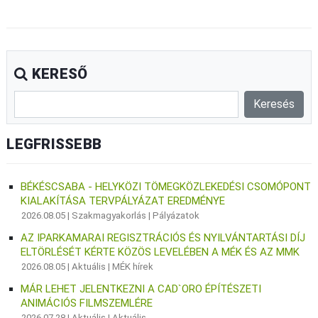
KERESŐ
LEGFRISSEBB
BÉKÉSCSABA - HELYKÖZI TÖMEGKÖZLEKEDÉSI CSOMÓPONT
KIALAKÍTÁSA TERVPÁLYÁZAT EREDMÉNYE
2026.08.05 |
Szakmagyakorlás
|
Pályázatok
AZ IPARKAMARAI REGISZTRÁCIÓS ÉS NYILVÁNTARTÁSI DÍJ
ELTÖRLÉSÉT KÉRTE KÖZÖS LEVELÉBEN A MÉK ÉS AZ MMK
2026.08.05 |
Aktuális
|
MÉK hírek
MÁR LEHET JELENTKEZNI A CAD`ORO ÉPÍTÉSZETI
ANIMÁCIÓS FILMSZEMLÉRE
2026.07.28 |
Aktuális
|
Aktuális