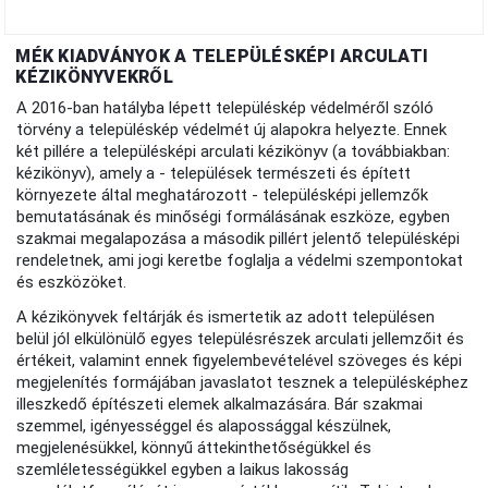
MÉK KIADVÁNYOK A TELEPÜLÉSKÉPI ARCULATI
KÉZIKÖNYVEKRŐL
A 2016-ban hatályba lépett településkép védelméről szóló
törvény a településkép védelmét új alapokra helyezte. Ennek
két pillére a településképi arculati kézikönyv (a továbbiakban:
kézikönyv), amely a - települések természeti és épített
környezete által meghatározott - településképi jellemzők
bemutatásának és minőségi formálásának eszköze, egyben
szakmai megalapozása a második pillért jelentő településképi
rendeletnek, ami jogi keretbe foglalja a védelmi szempontokat
és eszközöket.
A kézikönyvek feltárják és ismertetik az adott településen
belül jól elkülönülő egyes településrészek arculati jellemzőit és
értékeit, valamint ennek figyelembevételével szöveges és képi
megjelenítés formájában javaslatot tesznek a településképhez
illeszkedő építészeti elemek alkalmazására. Bár szakmai
szemmel, igényességgel és alapossággal készülnek,
megjelenésükkel, könnyű áttekinthetőségükkel és
szemléletességükkel egyben a laikus lakosság