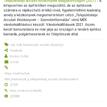
Településképi arculati kézikönyvek Magyarországon (2021)
- A
kifejezetten az építtetőket megszólító, de az építészek
számára is tájékoztató értékű rövid, figyelemfelhívó kiadvány,
amely a kézikönyvek megismertetését célzó „
Településképi
Arculati Kézikönyvek – Személetformálás
” című MÉK
vándorkiállításhoz készült. Vándorkiállításunk 2021. őszén
került bemutatásra és már járja az országot a területi építész
kamarák, polgármeseterek és főépítészek által.
tak, mék, kiadványok, arculati, kézikönyv
Facebook
Kovács Zsófia
E-mail
https://mek.hu/link-
MEK_kiadvanyok_a_telepuleskepi_arculati_kezikonyvekrol
2159
https://mek.hu/id-46680
22988