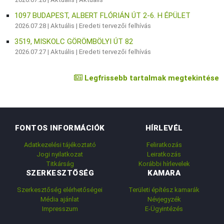
1097 BUDAPEST, ALBERT FLÓRIÁN ÚT 2-6. H ÉPÜLET
2026.07.28 |
Aktuális
|
Eredeti tervezői felhívás
3519, MISKOLC GÖRÖMBÖLYI ÚT 82
2026.07.27 |
Aktuális
|
Eredeti tervezői felhívás
Legfrissebb tartalmak megtekintése
FONTOS INFORMÁCIÓK
HÍRLEVÉL
Adatkezelési tájékoztató
Feliratkozás
Jogi nyilatkozat
Leiratkozás
Titkárság
Korábbi hírlevelek
SZERKESZTŐSÉG
KAMARA
Szerkesztőség elérhetőségei
Területi építész kamarák
Média ajánlat
Névjegyzék
Impresszum
E-Ügyintézés