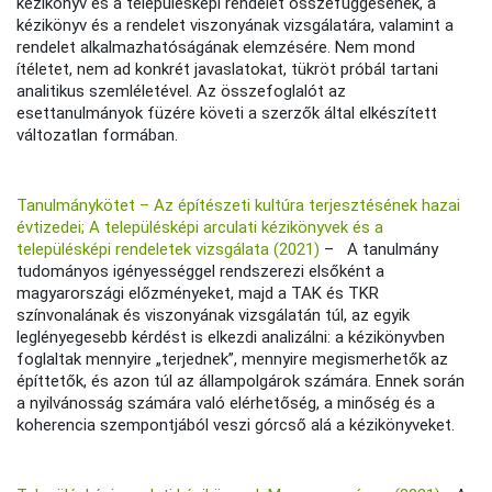
kézikönyv és a településképi rendelet összefüggésének, a
kézikönyv és a rendelet viszonyának vizsgálatára, valamint a
rendelet alkalmazhatóságának elemzésére. Nem mond
ítéletet, nem ad konkrét javaslatokat, tükröt próbál tartani
analitikus szemléletével. Az összefoglalót az
esettanulmányok füzére követi a szerzők által elkészített
változatlan formában.
Tanulmánykötet – Az építészeti kultúra terjesztésének hazai
évtizedei; A településképi arculati kézikönyvek és a
településképi rendeletek vizsgálata (2021)
– A tanulmány
tudományos igényességgel rendszerezi elsőként a
magyarországi előzményeket, majd a TAK és TKR
színvonalának és viszonyának vizsgálatán túl, az egyik
leglényegesebb kérdést is elkezdi analizálni: a kézikönyvben
foglaltak mennyire „terjednek”, mennyire megismerhetők az
építtetők, és azon túl az állampolgárok számára. Ennek során
a nyilvánosság számára való elérhetőség, a minőség és a
koherencia szempontjából veszi górcső alá a kézikönyveket.