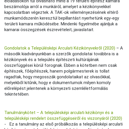
előadásokon túl olvasható mind a 19 területi építész kamara
beszámolója arról a munkáról, amelyet a kézikönyvekkel
kapcsolatban végeztek. A TAK-ok véleményezésének eltérő
munkamódszerén keresztül bepillantást nyerhetünk egy-egy
területi kamara működésébe. Mindenki figyelmébe ajánljuk a
kamarai összegzések észrevételeit, javaslatait.
Gondolatok a Településképi Arculati Kézikönyvekről (2020)
– A
második kiadványunkban a szerzők gondolatai továbbra is a
kézikönyvek és a település építészeti kultúrájának
összefüggései körül forognak. Ebben a kötetben nem csak
építészek, főépítészek, hanem polgármesterek is tollat
ragadtak, hogy megosszák gondolataikat az olvasókkal,
melyekből kitűnik, hogy e dokumentumok milyen komoly
előrelépést jelentenek a környezeti szemléletformálás
tekintetében.
Tanulmánykötet – A településképi arculati kézikönyv és a
településképi rendelet összefüggéseiről és viszonyáról (2020)
- Ez a tanulmány az első próbálkozás a településképi arculati