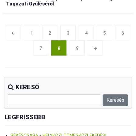
Tagozati Gyűléséről
🡰
1
2
3
4
5
6
7
8
9
🡲
KERESŐ
LEGFRISSEBB
BÉKÉSCSABA - HELYKÖZI TÖMEGKÖZLEKEDÉSI