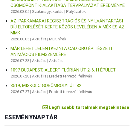
CSOMÓPONT KIALAKÍTÁSA TERVPÁLYÁZAT EREDMÉNYE
2026.08.05 |
Szakmagyakorlás
|
Pályázatok
AZ IPARKAMARAI REGISZTRÁCIÓS ÉS NYILVÁNTARTÁSI
DÍJ ELTÖRLÉSÉT KÉRTE KÖZÖS LEVELÉBEN A MÉK ÉS AZ
MMK
2026.08.05 |
Aktuális
|
MÉK hírek
MÁR LEHET JELENTKEZNI A CAD`ORO ÉPÍTÉSZETI
ANIMÁCIÓS FILMSZEMLÉRE
2026.07.28 |
Aktuális
|
Aktuális
1097 BUDAPEST, ALBERT FLÓRIÁN ÚT 2-6. H ÉPÜLET
2026.07.28 |
Aktuális
|
Eredeti tervezői felhívás
3519, MISKOLC GÖRÖMBÖLYI ÚT 82
2026.07.27 |
Aktuális
|
Eredeti tervezői felhívás
Legfrissebb tartalmak megtekintése
ESEMÉNYNAPTÁR