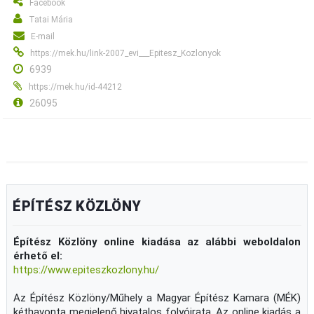
Facebook
Tatai Mária
E-mail
https://mek.hu/link-2007_evi___Epitesz_Kozlonyok
6939
https://mek.hu/id-44212
26095
ÉPÍTÉSZ KÖZLÖNY
Építész Közlöny online kiadása az alábbi weboldalon
érhető el:
https://www.epiteszkozlony.hu/
Az Építész Közlöny/Műhely a Magyar Építész Kamara (MÉK)
kéthavonta megjelenő hivatalos folyóirata. Az online kiadás a