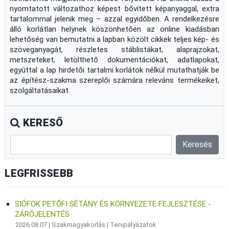
nyomtatott változathoz képest bővített képanyaggal, extra
tartalommal jelenik meg – azzal egyidőben. A rendelkezésre
álló korlátlan helynek köszönhetően az online kiadásban
lehetőség van bemutatni a lapban közölt cikkek teljes kép- és
szöveganyagát, részletes stáblistákat, alaprajzokat,
metszeteket, letölthető dokumentációkat, adatlapokat,
egyúttal a lap hirdetői tartalmi korlátok nélkül mutathatják be
az építész-szakma szereplői számára releváns termékeiket,
szolgáltatásaikat.
KERESŐ
LEGFRISSEBB
SIÓFOK PETŐFI SÉTÁNY ÉS KÖRNYEZETE FEJLESZTÉSE -
ZÁRÓJELENTÉS
2026.08.07 |
Szakmagyakorlás
|
Tervpályázatok