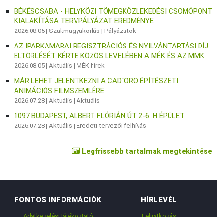
BÉKÉSCSABA - HELYKÖZI TÖMEGKÖZLEKEDÉSI CSOMÓPONT
KIALAKÍTÁSA TERVPÁLYÁZAT EREDMÉNYE
2026.08.05 |
Szakmagyakorlás
|
Pályázatok
AZ IPARKAMARAI REGISZTRÁCIÓS ÉS NYILVÁNTARTÁSI DÍJ
ELTÖRLÉSÉT KÉRTE KÖZÖS LEVELÉBEN A MÉK ÉS AZ MMK
2026.08.05 |
Aktuális
|
MÉK hírek
MÁR LEHET JELENTKEZNI A CAD`ORO ÉPÍTÉSZETI
ANIMÁCIÓS FILMSZEMLÉRE
2026.07.28 |
Aktuális
|
Aktuális
1097 BUDAPEST, ALBERT FLÓRIÁN ÚT 2-6. H ÉPÜLET
2026.07.28 |
Aktuális
|
Eredeti tervezői felhívás
Legfrissebb tartalmak megtekintése
FONTOS INFORMÁCIÓK
HÍRLEVÉL
Adatkezelési tájékoztató
Feliratkozás